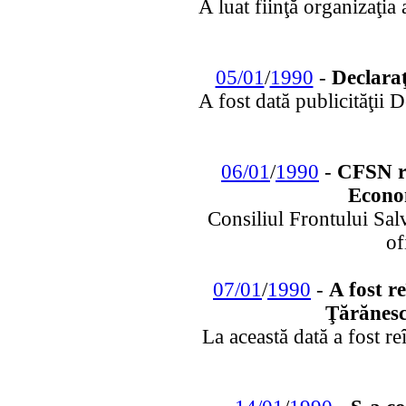
A luat fiinţă organizaţia
05/01
/
1990
-
Declaraţ
A fost dată publicităţii D
06/01
/
1990
-
CFSN re
Econo
Consiliul Frontului Sa
of
07/01
/
1990
-
A fost re
Ţărănesc
La această dată a fost re