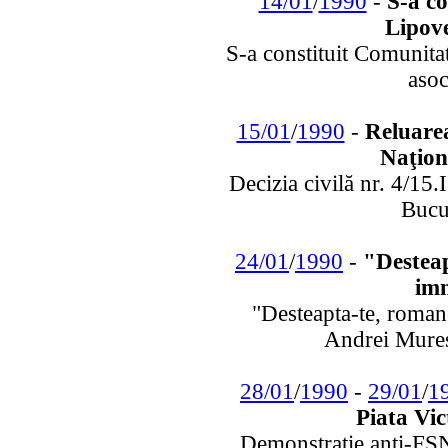
14/01
/
1990
-
S-a co
Lipov
S-a constituit Comunita
asoc
15/01
/
1990
-
Reluarea
Naţion
Decizia civilă nr. 4/15
Bucu
24/01
/
1990
-
"Desteap
imn
"Desteapta-te, roman
Andrei Mures
28/01
/
1990
-
29/01
/
1
Piata Vic
Demonstratie anti-FSN 