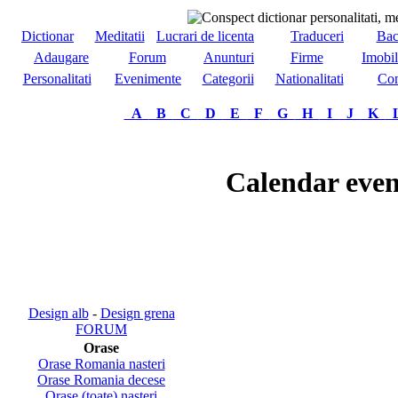
Dictionar
Meditatii
Lucrari de licenta
Traduceri
Bac
Adaugare
Forum
Anunturi
Firme
Imobil
Personalitati
Evenimente
Categorii
Nationalitati
Com
A
B
C
D
E
F
G
H
I
J
K
Calendar even
Design alb
-
Design grena
FORUM
Orase
Orase Romania nasteri
Orase Romania decese
Orase (toate) nasteri