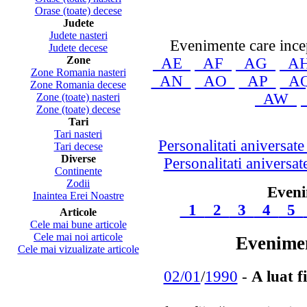
Orase (toate) decese
Judete
Judete nasteri
Evenimente care ince
Judete decese
Zone
AE
AF
AG
A
Zone Romania nasteri
AN
AO
AP
A
Zone Romania decese
AW
Zone (toate) nasteri
Zone (toate) decese
Tari
Tari nasteri
Personalitati aniversat
Tari decese
Diverse
Personalitati aniversa
Continente
Zodii
Eveni
Inaintea Erei Noastre
1
2
3
4
5
Articole
Cele mai bune articole
Cele mai noi articole
Evenimen
Cele mai vizualizate articole
02/01
/
1990
-
A luat f