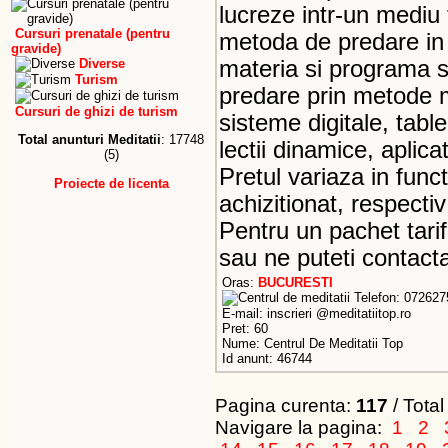
lucreze intr-un mediu 
Cursuri prenatale (pentru
metoda de predare in 
gravide)
Diverse
materia si programa s
Turism
predare prin metode m
Cursuri de ghizi de turism
sisteme digitale, table
Total anunturi Meditatii
: 17748
lectii dinamice, aplica
(5)
Pretul variaza in fun
Proiecte de licenta
achizitionat, respecti
Pentru un pachet tarifa
sau ne puteti contacta
Oras:
BUCURESTI
Telefon: 072627
E-mail: inscrieri @meditatiitop.ro
Pret: 60
Nume: Centrul De Meditatii Top
Id anunt: 46744
Pagina curenta:
117
/ Total
Navigare la pagina:
1
2