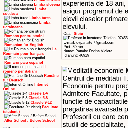
experienta de 18 ani,
Limba slovena
Limba
asigur programul de e
suedeza
elevii claselor primare
Limba turca
Limba
elevului.
ucraineana
Oras:
Sibiu
Romana pentru straini
Telefon: 0745
E-mail: dvpanaite @gmail.com
Romanian for English
Pret: 30 ron
Le
Nume: Panaite Dorina Violeta
Roumain pour français
Id anunt: 46929
Rumano para español
Il
romeno per italiani
Rumäne
Centrul de meditatii T
für Deutsch
Internet
Economie pentru prega
Online
Admitere Facultate, pr
Clasele 1-4
Clasele 5-8
functie de capacitatile
Clasele 9-12
Facultate
pregatirea avansata 
(studenti)
Profesorii cu care ce
After School / Before School
studii de specialitate