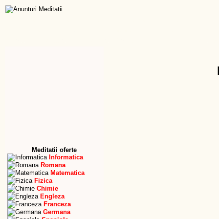
Dictionar
Meditatii
Lucrari de licenta
Traduceri
Baca
Adaugare
Forum
Anunturi
Firme
Imobili
Start
Adaugare
Modificare / Stergere
Favorite
Meditator
Meditatii oferte
Informatica
Romana
Matematica
Fizica
Chimie
Engleza
Franceza
Germana