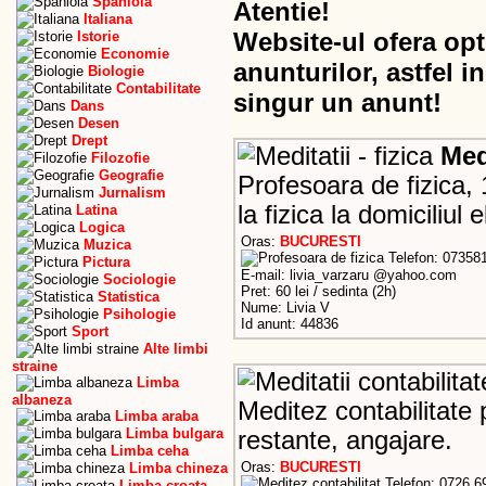
Spaniola
Atentie!
Italiana
Website-ul ofera opt
Istorie
Economie
anunturilor, astfel i
Biologie
Contabilitate
singur un anunt!
Dans
Desen
Drept
Medi
Filozofie
Geografie
Profesoara de fizica, 
Jurnalism
la fizica la domiciliul e
Latina
Logica
Oras:
BUCURESTI
Muzica
Telefon: 07358
Pictura
E-mail: livia_varzaru @yahoo.com
Sociologie
Pret: 60 lei / sedinta (2h)
Statistica
Nume: Livia V
Psihologie
Id anunt: 44836
Sport
Alte limbi
straine
Limba
albaneza
Meditez contabilitate 
Limba araba
Limba bulgara
restante, angajare.
Limba ceha
Oras:
BUCURESTI
Limba chineza
Telefon: 0726.6
Limba croata