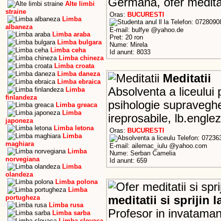
Germana, ofer meditati
Alte limbi
straine
Oras:
BUCURESTI
Limba
Telefon: 0728090
albaneza
E-mail: bulfye @yahoo.de
Limba araba
Pret: 20 ron
Limba bulgara
Nume: Mirela
Limba ceha
Id anunt: 8033
Limba chineza
Limba croata
Limba daneza
Meditatii
Limba ebraica
Absolventa a liceului 
Limba
finlandeza
psihologie supraveghe
Limba greaca
Limba
ireprosabile, lb.engle
japoneza
Limba letona
Oras:
BUCURESTI
Limba
Telefon: 07236
maghiara
E-mail: ailemac_iulu @yahoo.com
Limba
Nume: Serban Camelia
norvegiana
Id anunt: 659
Limba
olandeza
Limba polona
Limba
portugheza
meditatii si sprijin l
Limba rusa
Profesor in invatamant
Limba sarba
Limba slovaca