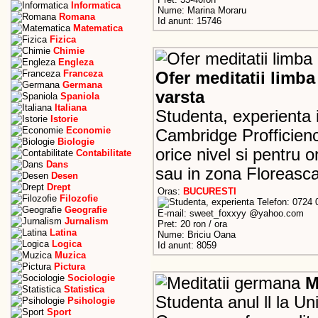
Informatica
Nume: Marina Moraru
Romana
Id anunt: 15746
Matematica
Fizica
Chimie
Engleza
Franceza
Ofer meditatii limba
Germana
varsta
Spaniola
Italiana
Studenta, experienta 
Istorie
Economie
Cambridge Profficienc
Biologie
orice nivel si pentru o
Contabilitate
Dans
sau in zona Floreasca
Desen
Drept
Oras:
BUCURESTI
Filozofie
Telefon: 0724 
Geografie
E-mail: sweet_foxxyy @yahoo.com
Jurnalism
Pret: 20 ron / ora
Latina
Nume: Briciu Oana
Logica
Id anunt: 8059
Muzica
Pictura
Sociologie
M
Statistica
Studenta anul ll la Un
Psihologie
Sport