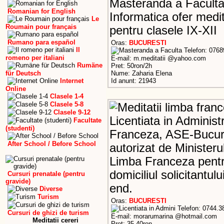
Masteranda a Facultat
Romanian for English
Informatica ofer medita
Le
Roumain pour français
pentru clasele IX-XII
Rumano para español
Oras:
BUCURESTI
Il
Telefon: 076
romeno per italiani
E-mail: m.meditatii @yahoo.com
Rumäne
Pret: 50ron/2h
für Deutsch
Nume: Zaharia Elena
Internet
Id anunt: 21943
Online
Clasele 1-4
Clasele 5-8
Clasele 9-12
Licentiata in Administ
Facultate
(studenti)
Franceza, ASE-Bucures
After School / Before School
autorizat de Ministerul
Limba Franceza pentru 
domiciliul solicitantul
Cursuri prenatale (pentru
gravide)
end.
Diverse
Turism
Oras:
BUCURESTI
Telefon: 0744.3
Cursuri de ghizi de turism
E-mail: morarumarina @hotmail.com
Meditatii cereri
Pret: 35-40ron