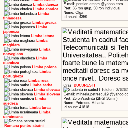
E-mail: persian.cream @yahoo.com
Limba daneza
Pret: 35 ron grup, 50 ron individual
Limba ebraica
Nume: Olga
Limba
Id anunt: 4359
finlandeza
Limba greaca
Limba
japoneza
Limba letona
Studenta in cadrul facu
Limba
maghiara
Telecomunicatii si Teh
Limba
Universitatea,, Polite
norvegiana
Limba
foarte bune la matema
olandeza
Limba polona
meditatii doresc sa me
Limba
portugheza
orice nivel.. Doresc sa
Limba rusa
Limba sarba
Oras:
BUCURESTI
Limba slovaca
Telefon: 07626
Limba slovena
E-mail: mihaela.petrescu19 @yahoo.
Pret: 25ron/sedinta (2h-2h30min)
Limba
Nume: Petrescu Mihaela
suedeza
Id anunt: 41818
Limba turca
Limba
ucraineana
Romana pentru straini