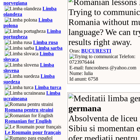
norvegiana
Limba
Trying to communicat
olandeza
Limba
Romania without mu
polona
language? We can try
Limba
portugheza
results right away.
Limba rusa
Limba sarba
Oras:
BUCURESTI
Limba
Telefon:
slovaca
0723976444
Limba
E-mail: funcoolness @yahoo.com
slovena
Nume: Iulia
Limba
Id anunt: 6758
suedeza
Limba turca
Limba
ucraineana
germana
Romana pentru straini
Absolventa de liceu
Romanian for English
Sibiu si momentan e
Le Roumain pour français
ofer mediatii pentru 