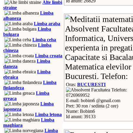
Id anunt: 26829
Alte limbi
straine
Limba
albaneza
Limba araba
Absolvent Facultate
Limba
bulgara
Informatica, Univers
Limba ceha
Limba
experienta in pregati
chineza
Capacitate si Bacalau
Limba croata
Limba
Matematica elevilor 
daneza
Limba
Bucuresti. Telefon:
ebraica
Limba
Oras:
BUCURESTI
finlandeza
Telefon:
Limba
0726969952
greaca
E-mail: bobim6 @gmail.com
Limba
Pret: 30 ron / sedinta (2 ore)
japoneza
Nume: Bobim6
Limba letona
Id anunt: 39133
Limba
maghiara
Limba