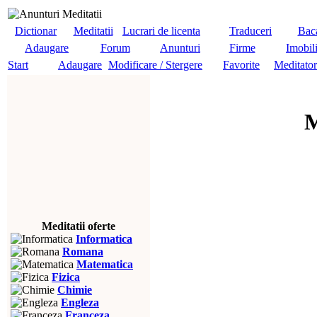
Dictionar
Meditatii
Lucrari de licenta
Traduceri
Baca
Adaugare
Forum
Anunturi
Firme
Imobil
Start
Adaugare
Modificare / Stergere
Favorite
Meditator
M
Meditatii oferte
Informatica
Romana
Matematica
Fizica
Chimie
Engleza
Franceza