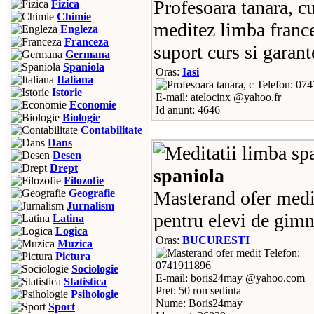
Profesoara tanara, c
Fizica
Chimie
meditez limba france
Engleza
Franceza
suport curs si garant
Germana
Spaniola
Oras:
Iasi
Italiana
Telefon: 07
Istorie
E-mail: atelocinx @yahoo.fr
Economie
Id anunt: 4646
Biologie
Contabilitate
Dans
Desen
Drept
spaniola
Filozofie
Geografie
Masterand ofer medit
Jurnalism
pentru elevi de gimna
Latina
Logica
Oras:
BUCURESTI
Muzica
Telefon:
Pictura
0741911896
Sociologie
E-mail: boris24may @yahoo.com
Statistica
Pret: 50 ron sedinta
Psihologie
Nume: Boris24may
Sport