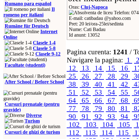
Rumano para español
Oras:
Cluj-Napoca
Il
Telefon: 07
romeno per italiani
E-mail: catibadau @yahoo.com
Pret: 20 lei/ora-25lei/sedinta
Rumäne für Deutsch
Nume: Cati Badau
Internet
Id anunt: 13052
Online
Clasele 1-4
Clasele 5-8
Pagina curenta:
1241
/ T
Clasele 9-12
Navigare la pagina:
1
Facultate (studenti)
12
13
14
15
16
1
25
26
27
28
29
3
After School / Before School
38
39
40
41
42
4
51
52
53
54
55
5
64
65
66
67
68
6
Cursuri prenatale (pentru
77
78
79
80
81
8
gravide)
Diverse
90
91
92
93
94
9
Turism
102
103
104
105
1
112
113
114
115
1
Cursuri de ghizi de turism