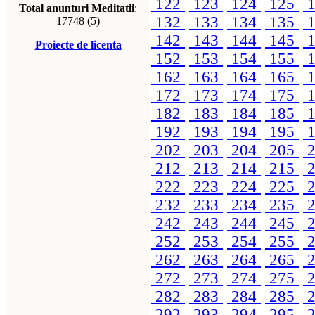
122
123
124
125
1
Total anunturi Meditatii
:
132
133
134
135
1
17748 (5)
142
143
144
145
1
Proiecte de licenta
152
153
154
155
1
162
163
164
165
1
172
173
174
175
1
182
183
184
185
1
192
193
194
195
1
202
203
204
205
2
212
213
214
215
2
222
223
224
225
2
232
233
234
235
2
242
243
244
245
2
252
253
254
255
2
262
263
264
265
2
272
273
274
275
2
282
283
284
285
2
292
293
294
295
2