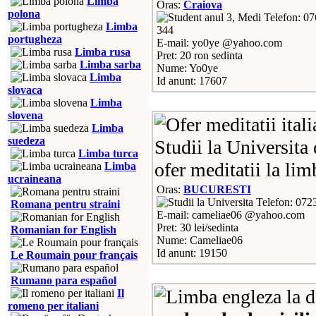
Limba
Oras:
Craiova
polona
Telefon: 07
Limba
344
portugheza
E-mail: yo0ye @yahoo.com
Limba rusa
Pret: 20 ron sedinta
Limba sarba
Nume: Yo0ye
Limba
Id anunt: 17607
slovaca
Limba
slovena
Limba
suedeza
Studii la Universita 
Limba turca
ofer meditatii la lim
Limba
ucraineana
Oras:
BUCURESTI
Telefon: 072
Romana pentru straini
E-mail: cameliae06 @yahoo.com
Pret: 30 lei/sedinta
Romanian for English
Nume: Cameliae06
Id anunt: 19150
Le Roumain pour français
Rumano para español
Il
romeno per italiani