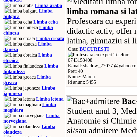
Limba araba
limba romana si la
Limba
bulgara
Profesoara cu experi
Limba ceha
Limba
didactic activ, offer
chineza
Limba croata
latina, gimnaziu si l
Limba
Oras:
BUCURESTI
daneza
Telefon:
Limba
0743153408
ebraica
E-mail: shadow_77077 @yahoo.c
Limba
Pret: 40
finlandeza
Nume: Marcu
Limba
Id anunt: 5455
greaca
Limba
japoneza
Limba letona
Bac
Limba
Student anul 3, Med
maghiara
Limba
Anatomie si Chimie 
norvegiana
Limba
si/sau admitere Med
olandeza