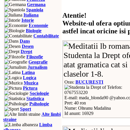
Germana
Spaniola
Atentie!
Italiana
Istorie
Website-ul ofera optiu
Economie
astfel incat oricine is
Biologie
Contabilitate
Dans
Desen
Drept
Studenta la Drept of
Filozofie
Geografie
atat gramatica cat si 
Jurnalism
claselor 1-8.
Latina
Logica
Oras:
BUCURESTI
Muzica
Telefon:
Pictura
0767553220
Sociologie
E-mail: mada_blonda90 @yahoo.c
Statistica
Pret: 40 ron
Psihologie
Nume: Olteanu Madalina
Sport
Id anunt: 16929
Alte limbi
straine
Limba
albaneza