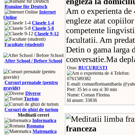
engleza la domicili
Rumäne für Deutsch
Am o experienta de 4
Internet
Online
engleze atat copiilor 
Clasele 1-4
Clasele 5-8
competente lingvisti
Clasele 9-12
facultatii. Am predat
Facultate (studenti)
Detin o gama larga d
conversatie.Ma depl
After School / Before School
Oras:
BUCURESTI
Telefon:
0761589382
Cursuri prenatale (pentru
E-mail: comanflorinamihaela @ya
gravide)
Pret: 35 lei o ora si 30 min
Diverse
Nume: Coman Florina
Turism
Id anunt: 33836
Cursuri de ghizi de turism
Meditatii cereri
Informatica
Romana
franceza
Matematica