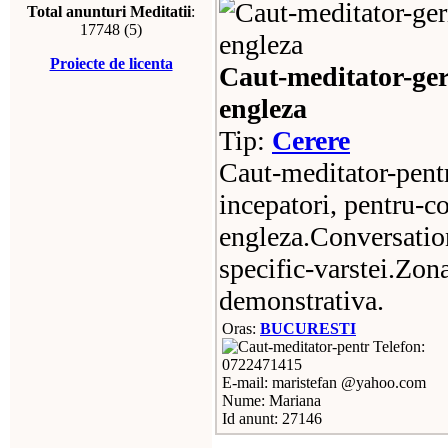
Total anunturi Meditatii
:
17748 (5)
Proiecte de licenta
Caut-meditator-ge
engleza
Tip:
Cerere
Caut-meditator-pen
incepatori, pentru-c
engleza.Conversation
specific-varstei.Zon
demonstrativa.
Oras:
BUCURESTI
Telefon:
0722471415
E-mail: maristefan @yahoo.com
Nume: Mariana
Id anunt: 27146