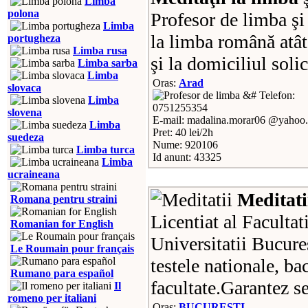
Limba
polona
Profesor de limba şi
Limba
la limba română atât
portugheza
Limba rusa
şi la domiciliul solic
Limba sarba
Limba
Oras:
Arad
slovaca
Telefon:
Limba
0751255354
slovena
E-mail: madalina.morar06 @yahoo
Limba
Pret: 40 lei/2h
suedeza
Nume: 920106
Limba turca
Id anunt: 43325
Limba
ucraineana
Meditati
Romana pentru straini
Licentiat al Facultat
Romanian for English
Universitatii Bucures
Le Roumain pour français
testele nationale, ba
Rumano para español
facultate.Garantez se
Il
romeno per italiani
Oras:
BUCURESTI