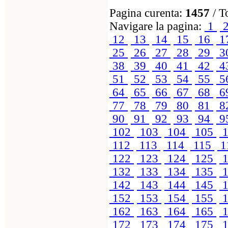
Pagina curenta:
1457
/ T
Navigare la pagina:
1
12
13
14
15
16
1
25
26
27
28
29
3
38
39
40
41
42
4
51
52
53
54
55
5
64
65
66
67
68
6
77
78
79
80
81
8
90
91
92
93
94
9
102
103
104
105
1
112
113
114
115
1
122
123
124
125
1
132
133
134
135
1
142
143
144
145
1
152
153
154
155
1
162
163
164
165
1
172
173
174
175
1