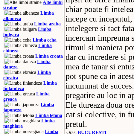
Alte limbi
chiar poate fi intelea
straine
Limba
incepe cu inceputul,
albaneza
Limba araba
intelegere si tact fa
Limba
bulgara
incercam impreuna s
Limba ceha
Limba
ritmul si maniera pot
chineza
dar cu incredere si 
Limba croata
Limba
mea de tanar si entuz
daneza
Limba
pot spune ca in acest 
ebraica
Limba
incununat de succes.
finlandeza
pregatire au loc in 
Limba
greaca
Ele dureaza doua ore 
Limba
japoneza
cat si colective, in f
Limba letona
Limba
pretul.
maghiara
Limba
Oras:
BUCURESTI