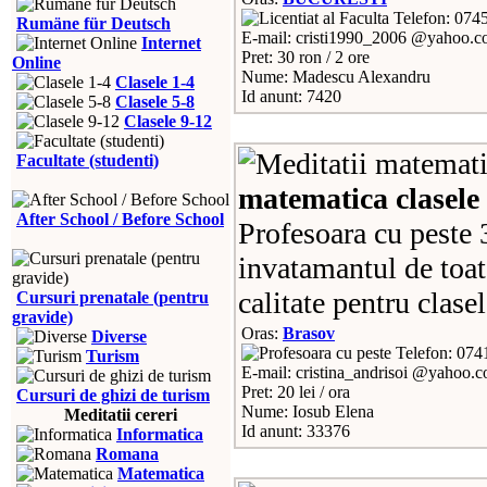
Telefon: 074
Rumäne für Deutsch
E-mail: cristi1990_2006 @yahoo.
Internet
Pret: 30 ron / 2 ore
Online
Nume: Madescu Alexandru
Clasele 1-4
Id anunt: 7420
Clasele 5-8
Clasele 9-12
Facultate (studenti)
matematica clasele
After School / Before School
Profesoara cu peste 
invatamantul de toate
calitate pentru clasel
Cursuri prenatale (pentru
gravide)
Oras:
Brasov
Diverse
Telefon: 07
Turism
E-mail: cristina_andrisoi @yahoo.
Pret: 20 lei / ora
Cursuri de ghizi de turism
Nume: Iosub Elena
Meditatii cereri
Id anunt: 33376
Informatica
Romana
Matematica