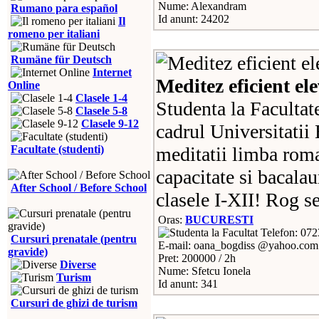
Nume: Alexandram
Rumano para español
Id anunt: 24202
Il
romeno per italiani
Rumäne für Deutsch
Internet
Meditez eficient ele
Online
Clasele 1-4
Studenta la Facultate
Clasele 5-8
Clasele 9-12
cadrul Universitatii 
Facultate (studenti)
meditatii limba roma
capacitate si bacalaur
After School / Before School
clasele I-XII! Rog se
Oras:
BUCURESTI
Telefon: 07
Cursuri prenatale (pentru
E-mail: oana_bogdiss @yahoo.com
gravide)
Pret: 200000 / 2h
Diverse
Nume: Sfetcu Ionela
Turism
Id anunt: 341
Cursuri de ghizi de turism