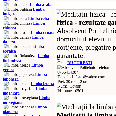
Limba araba
Limba
bulgara
Limba ceha
fizica - rezultate g
Limba
chineza
Absolvent Politehnic
Limba croata
Limba
domiciliul elevului, 
daneza
corijente, pregatire 
Limba
ebraica
garantate!
Limba
finlandeza
Oras:
BUCURESTI
Limba
Telefon:
greaca
0766414387
Limba
E-mail: chifeac @yahoo.com
japoneza
Pret: 30 ron - 2 ore
Limba letona
Nume: Catalin
Limba
Id anunt: 10501
maghiara
Limba
norvegiana
Limba
olandeza
Meditaţii la limba 