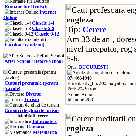
Rumäne für Deutsch
Internet
Online
engleza
Clasele 1-4
Tip:
Cerere
Clasele 5-8
Clasele 9-12
Am 33 de ani, doresc
Facultate (studenti)
nivel incepator, rog 
5-6.
After School / Before School
Oras:
BUCURESTI
Telefon:
0744634940
Cursuri prenatale (pentru
E-mail: ady_buc2003 @yahoo.com
gravide)
Pret: 20-30 ron
Diverse
Nume: Adrian
Turism
Id anunt: 2881
Cursuri de ghizi de turism
Meditatii cereri
Informatica
engleza
Romana
Matematica