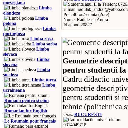
norvegiana
Telefon: 072
Limba
E-mail: radulak_andra @yahoo.co
olandeza
Pret: 40ron/sedinta (2ore)
Limba
Nume: Radulescu Andra
polona
Id anunt: 20827
Limba
portugheza
Limba rusa
Limba sarba
Limba
slovaca
Geometrie descript
Limba
slovena
pentru studentii la 
Limba
suedeza
Cadru didactic univer
Limba turca
Limba
geometrie descriptiv
ucraineana
pentru studentii si r
Romana pentru straini
tehnic (politehnica s
Romanian for English
Oras:
BUCURESTI
Telefon:
Le Roumain pour français
0314049718