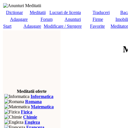
Dictionar
Meditatii
Lucrari de licenta
Traduceri
Baca
Adaugare
Forum
Anunturi
Firme
Imobil
Start
Adaugare
Modificare / Stergere
Favorite
Meditator
M
Meditatii oferte
Informatica
Romana
Matematica
Fizica
Chimie
Engleza
Franceza