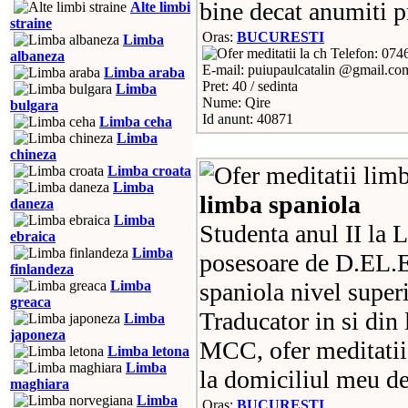
bine decat anumiti p
Alte limbi
straine
Oras:
BUCURESTI
Limba
Telefon: 074
albaneza
E-mail: puiupaulcatalin @gmail.co
Limba araba
Pret: 40 / sedinta
Limba
Nume: Qire
bulgara
Id anunt: 40871
Limba ceha
Limba
chineza
Limba croata
Limba
limba spaniola
daneza
Limba
Studenta anul II la L
ebraica
Limba
posesoare de D.EL.E 
finlandeza
Limba
spaniola nivel superi
greaca
Traducator in si din 
Limba
japoneza
MCC, ofer meditatii 
Limba letona
Limba
la domiciliul meu de
maghiara
Limba
Oras:
BUCURESTI