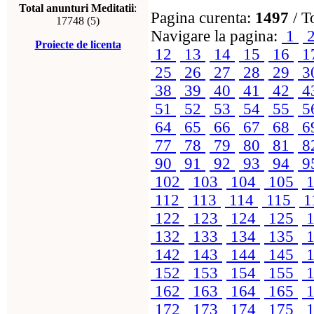
Total anunturi Meditatii
:
Pagina curenta:
1497
/ T
17748 (5)
Navigare la pagina:
1
Proiecte de licenta
12
13
14
15
16
1
25
26
27
28
29
3
38
39
40
41
42
4
51
52
53
54
55
5
64
65
66
67
68
6
77
78
79
80
81
8
90
91
92
93
94
9
102
103
104
105
1
112
113
114
115
1
122
123
124
125
1
132
133
134
135
1
142
143
144
145
1
152
153
154
155
1
162
163
164
165
1
172
173
174
175
1