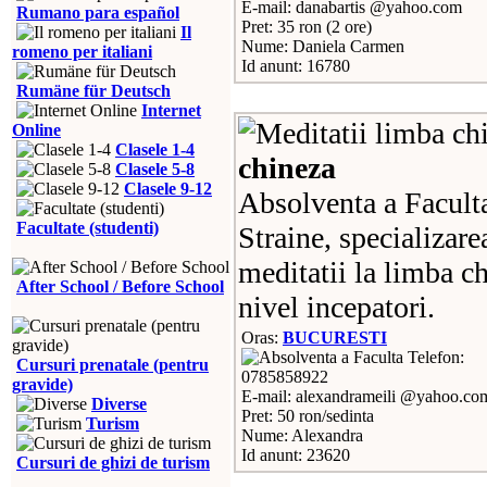
E-mail: danabartis @yahoo.com
Rumano para español
Pret: 35 ron (2 ore)
Il
Nume: Daniela Carmen
romeno per italiani
Id anunt: 16780
Rumäne für Deutsch
Internet
Online
Clasele 1-4
chineza
Clasele 5-8
Clasele 9-12
Absolventa a Faculta
Facultate (studenti)
Straine, specializare
meditatii la limba ch
After School / Before School
nivel incepatori.
Oras:
BUCURESTI
Telefon:
Cursuri prenatale (pentru
0785858922
gravide)
E-mail: alexandrameili @yahoo.co
Diverse
Pret: 50 ron/sedinta
Turism
Nume: Alexandra
Id anunt: 23620
Cursuri de ghizi de turism