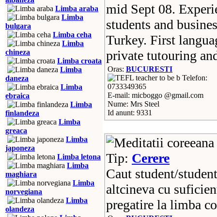
mid Sept 08. Experie
Limba araba
Limba
students and busines
bulgara
Limba ceha
Turkey. First langua
Limba
chineza
private tutouring an
Limba croata
Oras:
BUCURESTI
Limba
Telefon:
daneza
0733349365
Limba
E-mail: micboggo @gmail.com
ebraica
Nume: Mrs Steel
Limba
Id anunt: 9331
finlandeza
Limba
greaca
Limba
japoneza
Tip:
Cerere
Limba letona
Limba
Caut student/student
maghiara
Limba
altcineva cu suficie
norvegiana
Limba
pregatire la limba co
olandeza