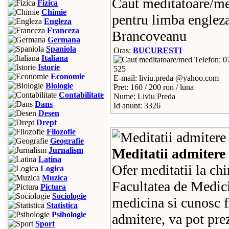
Caut meditatoare/med
Fizica
Chimie
pentru limba engleza
Engleza
Franceza
Brancoveanu
Germana
Spaniola
Oras:
BUCURESTI
Italiana
Telefon: 0
Istorie
525
Economie
E-mail: liviu.preda @yahoo.com
Biologie
Pret: 160 / 200 ron / luna
Contabilitate
Nume: Liviu Preda
Dans
Id anunt: 3326
Desen
Drept
Filozofie
Geografie
Jurnalism
Meditatii admitere 
Latina
Ofer meditatii la ch
Logica
Muzica
Facultatea de Medici
Pictura
Sociologie
medicina si cunosc fi
Statistica
Psihologie
admitere, va pot prez
Sport