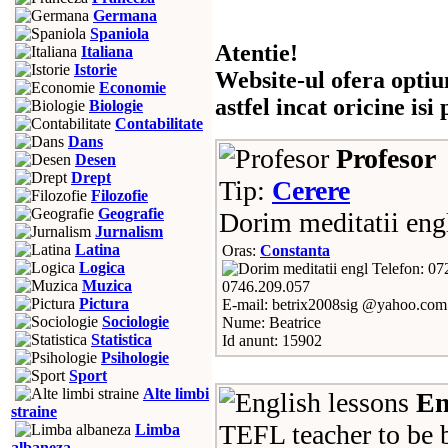
Germana
Spaniola
Atentie!
Italiana
Istorie
Website-ul ofera optiu
Economie
astfel incat oricine is
Biologie
Contabilitate
Dans
Profesor
Desen
Drept
Tip:
Cerere
Filozofie
Geografie
Dorim meditatii engl
Jurnalism
Latina
Oras:
Constanta
Logica
Telefon: 07
Muzica
0746.209.057
Pictura
E-mail: betrix2008sig @yahoo.com
Sociologie
Nume: Beatrice
Statistica
Id anunt: 15902
Psihologie
Sport
Alte limbi
En
straine
TEFL teacher to be 
Limba
albaneza