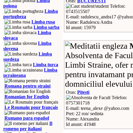
Limba
Oras:
BUCURESTI
polona
Telefon:
Limba
0743515507
portugheza
E-mail: radulescu_andra17 @yaho
Limba rusa
Nume: Radulescu Andra
Limba sarba
Id anunt: 15979
Limba
slovaca
Limba
slovena
Absolventa de Facult
Limba
suedeza
Limbi Straine, ofer 
Limba turca
Limba
pentru invatamant pr
ucraineana
domniciliul elevului
Romana pentru straini
Oras:
Pitesti
Romanian for English
Telefon:
0757301718
Le Roumain pour français
E-mail: teena_alexe @yahoo.com
Pret: 22 ron/ sedinta
Rumano para español
Nume: Alexandra
Il
Id anunt: 41948
romeno per italiani