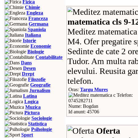
Fizica
Chimie
Engleza
Franceza
matematica cls 9-1
Germana
Spaniola
Meditez matematica 
Italiana
M4. Ofer pregatire s
Istorie
Economie
Sedinte de cate 2 ore
Biologie
Contabilitate
Tudor. Am multa rabd
Dans
Desen
elevului. Reusita gar
Drept
telefon.
Filozofie
Geografie
Oras:
Targu Mures
Jurnalism
Telefon:
Latina
0745282711
Logica
Nume: Bogdan
Muzica
Id anunt: 45706
Pictura
Sociologie
Statistica
Oferta
Psihologie
Sport