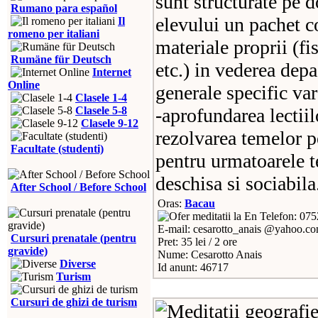
sunt structurate pe d
Rumano para español
elevului un pachet c
Il
romeno per italiani
materiale proprii (fi
Rumäne für Deutsch
etc.) in vederea depa
Internet
Online
generale specific var
Clasele 1-4
Clasele 5-8
-aprofundarea lectiil
Clasele 9-12
rezolvarea temelor pe
Facultate (studenti)
pentru urmatoarele te
deschisa si sociabila
After School / Before School
Oras:
Bacau
Telefon: 07
E-mail: cesarotto_anais @yahoo.c
Cursuri prenatale (pentru
Pret: 35 lei / 2 ore
gravide)
Nume: Cesarotto Anais
Diverse
Id anunt: 46717
Turism
Cursuri de ghizi de turism