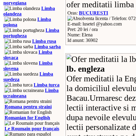
ofer meditatii limba
norvegiana
Limba
Oras:
BUCURESTI
olandeza
Telefon: 07
Limba
E-mail: lusetel @yahoo.com
polona
Pret: 20 lei / ora
Limba
Nume: Elena
portugheza
Id anunt: 36902
Limba rusa
Limba sarba
Limba
slovaca
Limba
lb. engleza
slovena
Limba
Ofer meditatii la Eng
suedeza
Limba turca
la domiciliul elevul
Limba
ucraineana
Bacau.Urmaresc dezv
lectii interactive si 
Romana pentru straini
dupa nevoile elevulu
Romanian for English
lectii personalizate 
Le Roumain pour français