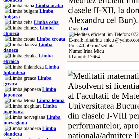
Meditez eficient lim
Limba araba
clasele II-XII, la d
Limba
bulgara
Alexandru cel Bun).
Limba ceha
Limba
Oras:
Iasi
chineza
Telefon: 07
Limba croata
E-mail: irinairina_micu @yahoo.c
Limba
Pret: 40-50 ron/ sedinta
daneza
Nume: Irina Micu
Limba
Id anunt: 17664
ebraica
Limba
finlandeza
Limba
greaca
Absolvent si licenti
Limba
al Facultatii de Mat
japoneza
Limba letona
Universitatea Bucures
Limba
maghiara
din clasele I-VIII p
Limba
norvegiana
performantelor, apro
Limba
nationala/admitere 
olandeza