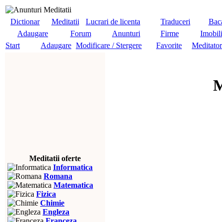
Dictionar
Meditatii
Lucrari de licenta
Traduceri
Baca
Adaugare
Forum
Anunturi
Firme
Imobil
Start
Adaugare
Modificare / Stergere
Favorite
Meditator
M
Meditatii oferte
Informatica
Romana
Matematica
Fizica
Chimie
Engleza
Franceza