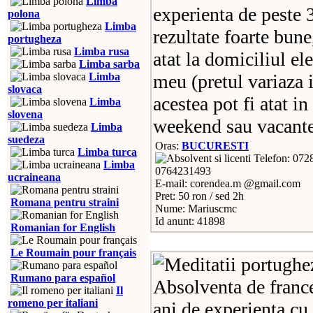
Limba
experienta de peste 3
polona
Limba
rezultate foarte bune
portugheza
Limba rusa
atat la domiciliul el
Limba sarba
Limba
meu (pretul variaza i
slovaca
acestea pot fi atat in
Limba
slovena
weekend sau vacante
Limba
suedeza
Oras:
BUCURESTI
Limba turca
Telefon: 072
Limba
0764231493
ucraineana
E-mail: corendea.m @gmail.com
Pret: 50 ron / sed 2h
Romana pentru straini
Nume: Mariuscmc
Id anunt: 41898
Romanian for English
Le Roumain pour français
Rumano para español
Absolventa de france
Il
romeno per italiani
ani de experienta cu 