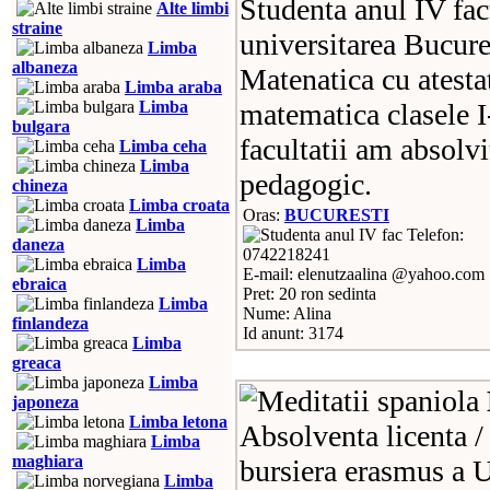
Studenta anul IV fac
Alte limbi
straine
universitarea Bucure
Limba
albaneza
Matenatica cu atestat
Limba araba
Limba
matematica clasele I
bulgara
facultatii am absolv
Limba ceha
Limba
pedagogic.
chineza
Limba croata
Oras:
BUCURESTI
Limba
Telefon:
daneza
0742218241
Limba
E-mail: elenutzaalina @yahoo.com
ebraica
Pret: 20 ron sedinta
Limba
Nume: Alina
finlandeza
Id anunt: 3174
Limba
greaca
Limba
japoneza
Limba letona
Absolventa licenta / 
Limba
maghiara
bursiera erasmus a U
Limba