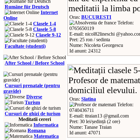
meditatii la limba p
Rumäne für Deutsch
Internet
Oras:
BUCURESTI
Online
Telefon:
Clasele 1-4
0765650119
Clasele 5-8
E-mail: nicol82lineschi @yahoo.c
Clasele 9-12
Pret: 25 ron / sedinta
Nume: Nicoleta Georgescu
Facultate (studenti)
Id anunt: 24312
After School / Before School
Profesor de matemati
Cursuri prenatale (pentru
domiciliul elevului.
gravide)
Diverse
Oras:
Slatina
Turism
Telefon:
0740436711
Cursuri de ghizi de turism
E-mail: ttraian13 @gmail.com
Meditatii cereri
Pret: 30 lei/ședință (2 ore)
Informatica
Nume: Tanase Traian
Romana
Id anunt: 47071
Matematica