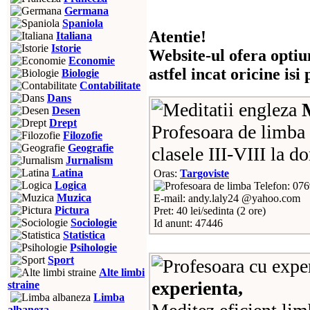
Germana
Spaniola
Atentie!
Italiana
Istorie
Website-ul ofera optiu
Economie
astfel incat oricine is
Biologie
Contabilitate
Dans
Desen
Drept
Profesoara de limba 
Filozofie
Geografie
clasele III-VIII la d
Jurnalism
Latina
Oras:
Targoviste
Logica
Telefon: 07
Muzica
E-mail: andy.laly24 @yahoo.com
Pictura
Pret: 40 lei/sedinta (2 ore)
Sociologie
Id anunt: 47446
Statistica
Psihologie
Sport
Alte limbi
experienta,
straine
Limba
albaneza