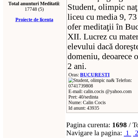
Total anunturi Meditatii
:
Student, olimpic naţ
17748 (5)
liceu cu media 9, 73
Proiecte de licenta
ofer meditaţii în Buc
XII. Lucrez cu materi
elevului dacă doreşt
domeniu, deoarece o
2 ani.
Oras:
BUCURESTI
Telefon:
0741739808
E-mail: calin.cocis @yahoo.com
Pret: 40/sedinta
Nume: Calin Cocis
Id anunt: 43935
Pagina curenta:
1698
/ T
Navigare la pagina:
1