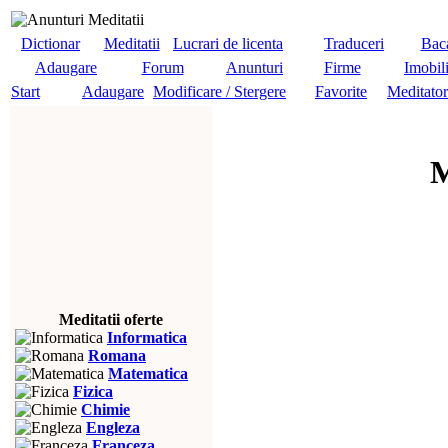
Dictionar
Meditatii
Lucrari de licenta
Traduceri
Baca
Adaugare
Forum
Anunturi
Firme
Imobil
Start
Adaugare
Modificare / Stergere
Favorite
Meditator
M
Meditatii oferte
Informatica
Romana
Matematica
Fizica
Chimie
Engleza
Franceza