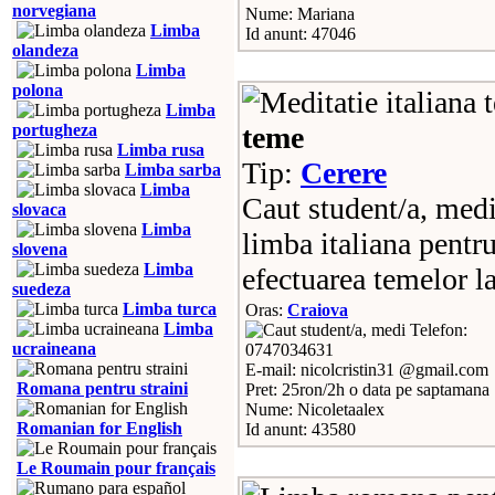
norvegiana
Nume: Mariana
Limba
Id anunt: 47046
olandeza
Limba
polona
Limba
portugheza
teme
Limba rusa
Tip:
Cerere
Limba sarba
Limba
Caut student/a, medi
slovaca
Limba
limba italiana pentru
slovena
Limba
efectuarea temelor la
suedeza
Limba turca
Oras:
Craiova
Limba
Telefon:
ucraineana
0747034631
E-mail: nicolcristin31 @gmail.com
Romana pentru straini
Pret: 25ron/2h o data pe saptamana
Nume: Nicoletaalex
Romanian for English
Id anunt: 43580
Le Roumain pour français