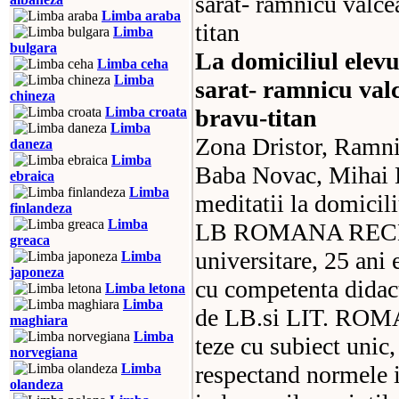
Limba araba
Limba
bulgara
La domiciliul elev
Limba ceha
Limba
sarat- ramnicu val
chineza
Limba croata
bravu-titan
Limba
Zona Dristor, Ramni
daneza
Limba
Baba Novac, Mihai B
ebraica
Limba
meditatii la domic
finlandeza
Limba
LB ROMANA RECEN
greaca
universitare, 25 ani
Limba
japoneza
cu competenta didact
Limba letona
Limba
de LB.si LIT. ROMA
maghiara
Limba
teze cu subiect unic,
norvegiana
Limba
respectand normele i
olandeza