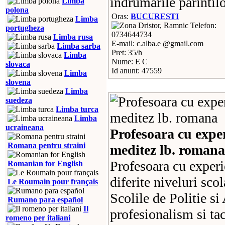
indrumarile parintilo
Limba
polona
Oras:
BUCURESTI
Limba
Telefon:
portugheza
0734644734
Limba rusa
E-mail: c.alba.e @gmail.com
Limba sarba
Pret: 35/h
Limba
Nume: E C
slovaca
Id anunt: 47559
Limba
slovena
Limba
suedeza
Limba turca
Limba
ucraineana
Profesoara cu exper
Romana pentru straini
meditez lb. romana
Profesoara cu experie
Romanian for English
diferite niveluri sco
Le Roumain pour français
Scolile de Politie s
Rumano para español
Il
profesionalism si tac
romeno per italiani