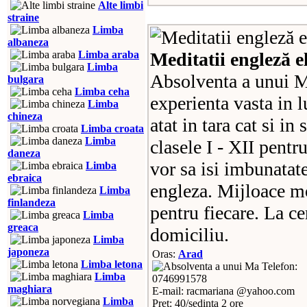
Alte limbi
straine
Limba
albaneza
Limba araba
Meditatii engleză e
Limba
Absolventa a unui M
bulgara
Limba ceha
experienta vasta in l
Limba
chineza
atat in tara cat si in
Limba croata
Limba
clasele I - XII pentr
daneza
vor sa isi imbunatat
Limba
ebraica
engleza. Mijloace m
Limba
finlandeza
pentru fiecare. La ce
Limba
greaca
domiciliu.
Limba
japoneza
Oras:
Arad
Limba letona
Telefon:
Limba
0746991578
maghiara
E-mail: racmariana @yahoo.com
Limba
Pret: 40/sedinta 2 ore