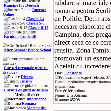
rabdare si materiale 
Rumäne für Deutsch
romana pentru Scoli
Internet
Online
de Politie. Detin abs
Clasele 1-4
Clasele 5-8
necesare elaborate c
Clasele 9-12
Campina, deci pregat
Facultate (studenti)
direct ceea ce se cer
reusita. Zona Tomis 
After School / Before School
promovati un examen 
Apelati cu incredere
Cursuri prenatale (pentru
gravide)
Oras:
Constanta
Diverse
Telefon: 0
Turism
E-mail: meditatiimatematicasiroman
@gmail.com
Cursuri de ghizi de turism
Pret: 80 lei/ sedinta
Meditatii cereri
Nume: Dna Adriana
Informatica
Id anunt: 45298
Romana
Matematica