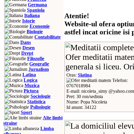
Germana
Spaniola
Atentie!
Italiana
Istorie
Website-ul ofera optiu
Economie
astfel incat oricine is
Biologie
Contabilitate
Dans
Desen
Drept
Ofer meditatii matem
Filozofie
Geografie
generala si liceu. Or
Jurnalism
Latina
Oras:
Slatina
Logica
Telefon:
Muzica
0767018984
Pictura
E-mail: nicoleta_simy @yahoo.com
Sociologie
Pret: 30 ron/sedinta
Statistica
Nume: Popa Nicoleta
Psihologie
Id anunt: 34122
Sport
Alte limbi
straine
Limba
albaneza