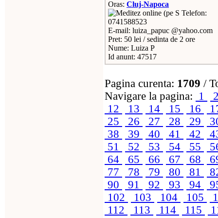
Oras:
Cluj-Napoca
Telefon:
0741588523
E-mail: luiza_papuc @yahoo.com
Pret: 50 lei / sedinta de 2 ore
Nume: Luiza P
Id anunt: 47517
Pagina curenta:
1709
/ T
Navigare la pagina:
1
12
13
14
15
16
1
25
26
27
28
29
3
38
39
40
41
42
4
51
52
53
54
55
5
64
65
66
67
68
6
77
78
79
80
81
8
90
91
92
93
94
9
102
103
104
105
1
112
113
114
115
1