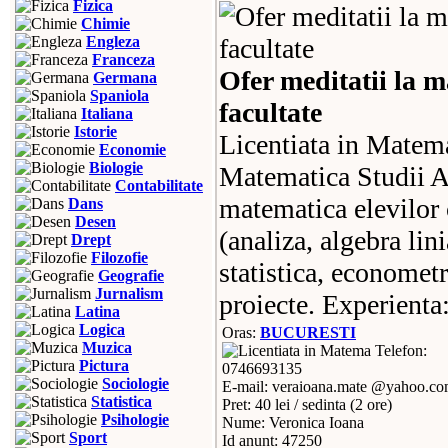
Fizica
Chimie
Engleza
Franceza
Ofer meditatii la m
Germana
Spaniola
facultate
Italiana
Istorie
Licentiata in Matema
Economie
Biologie
Matematica Studii Av
Contabilitate
matematica elevilor c
Dans
Desen
(analiza, algebra lini
Drept
Filozofie
statistica, economet
Geografie
Jurnalism
proiecte. Experienta:
Latina
Logica
Oras:
BUCURESTI
Muzica
Telefon:
Pictura
0746693135
Sociologie
E-mail: veraioana.mate @yahoo.c
Statistica
Pret: 40 lei / sedinta (2 ore)
Psihologie
Nume: Veronica Ioana
Sport
Id anunt: 47250