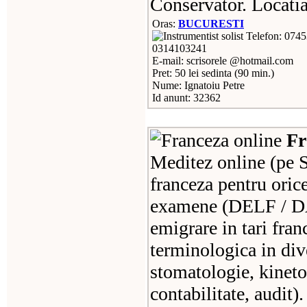
Conservator. Locatia
Oras:
BUCURESTI
Telefon: 0745
0314103241
E-mail: scrisorele @hotmail.com
Pret: 50 lei sedinta (90 min.)
Nume: Ignatoiu Petre
Id anunt: 32362
Fr
Meditez online (pe S
franceza pentru oric
examene (DELF / D
emigrare in tari fran
terminologica in di
stomatologie, kineto
contabilitate, audit).