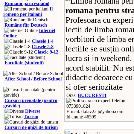
Rumano para español
romana pentru stra
Il
romeno per italiani
Profesoara cu experi
Rumäne für Deutsch
lectii de limba roman
Internet
Online
vorbitori de limba en
Clasele 1-4
Clasele 5-8
lectiile se susțin on
Clasele 9-12
lucra si in weekend.
Facultate (studenti)
acord stabilit. Nu es
didactic deoarece eu 
After School / Before School
si ofer seriozitate
Oras:
BUCURESTI
Cursuri prenatale (pentru
Telefon:
gravide)
0733901824
Diverse
E-mail: d.dav22 @yahoo.com
Turism
Id anunt: 46309
Cursuri de ghizi de turism