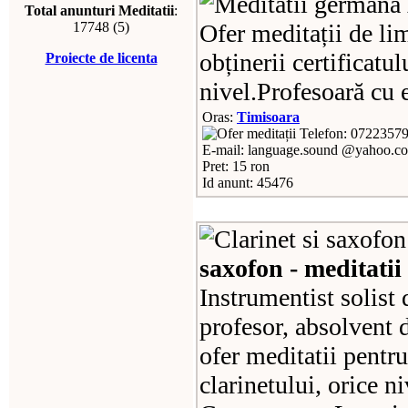
Total anunturi Meditatii
:
17748 (5)
Ofer meditații de li
obținerii certificatu
Proiecte de licenta
nivel.Profesoară cu 
Oras:
Timisoara
Telefon: 0722357
E-mail: language.sound @yahoo.c
Pret: 15 ron
Id anunt: 45476
saxofon - meditatii
Instrumentist solist
profesor, absolvent 
ofer meditatii pentr
clarinetului, orice n