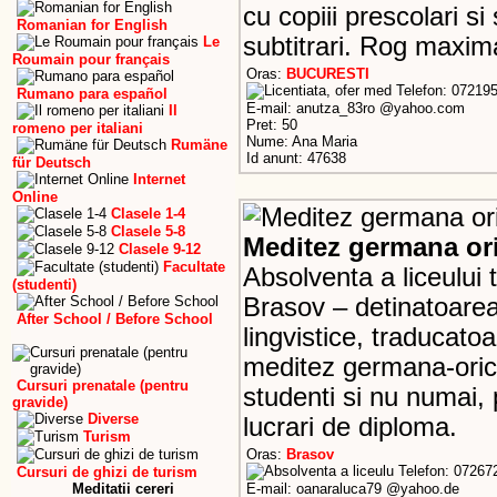
cu copiii prescolari si
Romanian for English
subtitrari. Rog maxima
Le
Roumain pour français
Oras:
BUCURESTI
Telefon: 07219
Rumano para español
E-mail: anutza_83ro @yahoo.com
Il
Pret: 50
romeno per italiani
Nume: Ana Maria
Rumäne
Id anunt: 47638
für Deutsch
Internet
Online
Clasele 1-4
Clasele 5-8
Meditez germana ori
Clasele 9-12
Facultate
Absolventa a liceului
(studenti)
Brasov – detinatoarea
After School / Before School
lingvistice, traducatoa
meditez germana-orice
Cursuri prenatale (pentru
studenti si nu numai,
gravide)
Diverse
lucrari de diploma.
Turism
Oras:
Brasov
Telefon: 07267
Cursuri de ghizi de turism
Meditatii cereri
E-mail: oanaraluca79 @yahoo.de