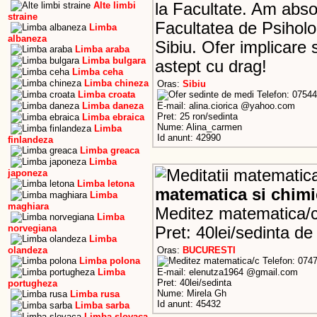
Alte limbi
la Facultate. Am absol
straine
Facultatea de Psiholog
Limba
albaneza
Sibiu. Ofer implicare 
Limba araba
Limba bulgara
astept cu drag!
Limba ceha
Limba chineza
Oras:
Sibiu
Limba croata
Telefon: 0754
Limba daneza
E-mail: alina.ciorica @yahoo.com
Pret: 25 ron/sedinta
Limba ebraica
Nume: Alina_carmen
Limba
Id anunt: 42990
finlandeza
Limba greaca
Limba
japoneza
Limba letona
matematica si chimi
Limba
maghiara
Meditez matematica/chi
Limba
norvegiana
Pret: 40lei/sedinta de
Limba
olandeza
Oras:
BUCURESTI
Limba polona
Telefon: 074
Limba
E-mail: elenutza1964 @gmail.com
Pret: 40lei/sedinta
portugheza
Nume: Mirela Gh
Limba rusa
Id anunt: 45432
Limba sarba
Limba slovaca