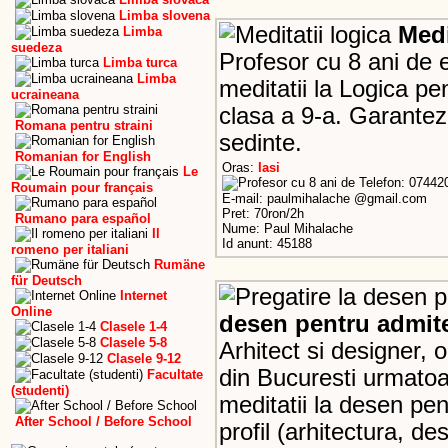
Limba slovena
Medi
Limba
suedeza
Profesor cu 8 ani de 
Limba turca
Limba
meditatii la Logica pe
ucraineana
clasa a 9-a. Garantez 
Romana pentru straini
sedinte.
Romanian for English
Oras:
Iasi
Le
Telefon: 07442
Roumain pour français
E-mail: paulmihalache @gmail.com
Pret: 70ron/2h
Rumano para español
Nume: Paul Mihalache
Il
Id anunt: 45188
romeno per italiani
Rumäne
für Deutsch
Internet
Online
desen pentru admit
Clasele 1-4
Clasele 5-8
Arhitect si designer, o
Clasele 9-12
din Bucuresti urmatoa
Facultate
(studenti)
meditatii la desen pen
After School / Before School
profil (arhitectura, de