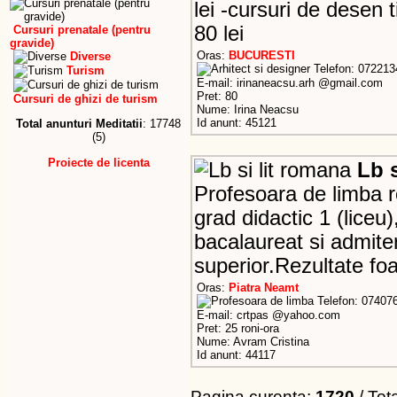
lei -cursuri de desen 
80 lei
Cursuri prenatale (pentru
gravide)
Oras:
BUCURESTI
Diverse
Telefon: 072213
Turism
E-mail: irinaneacsu.arh @gmail.com
Pret: 80
Cursuri de ghizi de turism
Nume: Irina Neacsu
Id anunt: 45121
Total anunturi Meditatii
: 17748
(5)
Proiecte de licenta
Lb s
Profesoara de limba 
grad didactic 1 (liceu
bacalaureat si admite
superior.Rezultate fo
Oras:
Piatra Neamt
Telefon: 07407
E-mail: crtpas @yahoo.com
Pret: 25 roni-ora
Nume: Avram Cristina
Id anunt: 44117
Pagina curenta:
1720
/ Tot