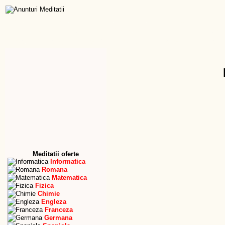
Dictionar
Meditatii
Lucrari de licenta
Traduceri
Baca
Adaugare
Forum
Anunturi
Firme
Imobili
Start
Adaugare
Modificare / Stergere
Favorite
Meditator
Meditatii oferte
Informatica
Romana
Matematica
Fizica
Chimie
Engleza
Franceza
Germana