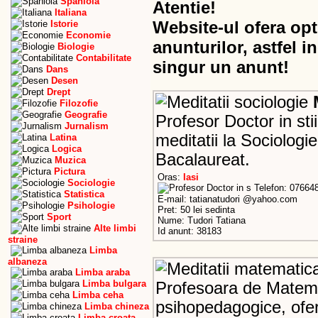
Spaniola
Atentie!
Italiana
Website-ul ofera opt
Istorie
Economie
anunturilor, astfel i
Biologie
Contabilitate
singur un anunt!
Dans
Desen
Drept
Filozofie
Geografie
Profesor Doctor in sti
Jurnalism
meditatii la Sociolog
Latina
Logica
Bacalaureat.
Muzica
Pictura
Oras:
Iasi
Sociologie
Telefon: 07664
Statistica
E-mail: tatianatudori @yahoo.com
Psihologie
Pret: 50 lei sedinta
Sport
Nume: Tudori Tatiana
Alte limbi
Id anunt: 38183
straine
Limba
albaneza
Limba araba
Limba bulgara
Profesoara de Matemat
Limba ceha
psihopedagogice, ofer
Limba chineza
Limba croata