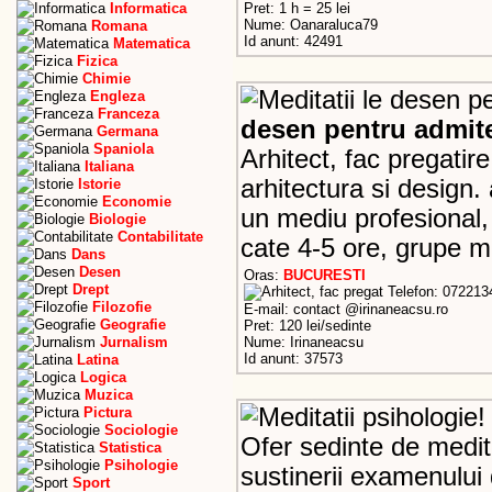
Informatica
Pret: 1 h = 25 lei
Nume: Oanaraluca79
Romana
Id anunt: 42491
Matematica
Fizica
Chimie
Engleza
Franceza
desen pentru admit
Germana
Spaniola
Arhitect, fac pregatir
Italiana
arhitectura si design. 
Istorie
Economie
un mediu profesional
Biologie
Contabilitate
cate 4-5 ore, grupe m
Dans
Desen
Oras:
BUCURESTI
Drept
Telefon: 072213
Filozofie
E-mail: contact @irinaneacsu.ro
Geografie
Pret: 120 lei/sedinte
Jurnalism
Nume: Irinaneacsu
Id anunt: 37573
Latina
Logica
Muzica
Pictura
Sociologie
Ofer sedinte de medita
Statistica
Psihologie
sustinerii examenului
Sport