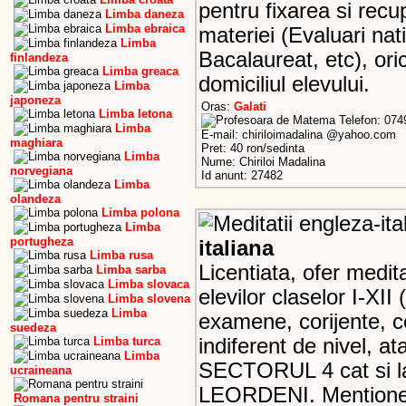
pentru fixarea si rec
Limba daneza
Limba ebraica
materiei (Evaluari na
Limba
Bacalaureat, etc), ori
finlandeza
Limba greaca
domiciliul elevului.
Limba
japoneza
Oras:
Galati
Limba letona
Telefon: 07
Limba
E-mail: chiriloimadalina @yahoo.com
maghiara
Pret: 40 ron/sedinta
Limba
Nume: Chiriloi Madalina
norvegiana
Id anunt: 27482
Limba
olandeza
Limba polona
Limba
portugheza
italiana
Limba rusa
Licentiata, ofer medita
Limba sarba
Limba slovaca
elevilor claselor I-XI
Limba slovena
Limba
examene, corijente, co
suedeza
Limba turca
indiferent de nivel, ata
Limba
SECTORUL 4 cat si la
ucraineana
LEORDENI. Mentionez
Romana pentru straini