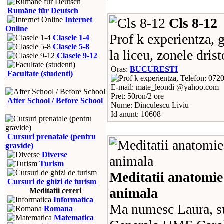
Rumäne für Deutsch
Internet
Cls 8-12
Online
Prof k experientza, g
Clasele 1-4
Clasele 5-8
la liceu, zonele drist
Clasele 9-12
Oras:
BUCURESTI
Facultate (studenti)
Telefon: 072
E-mail: mate_leondi @yahoo.com
Pret: 50ron/2 ore
After School / Before School
Nume: Dinculescu Liviu
Id anunt: 10608
Cursuri prenatale (pentru
gravide)
Diverse
Turism
Meditatii anatomie 
Cursuri de ghizi de turism
animala
Meditatii cereri
Informatica
Ma numesc Laura, su
Romana
Matematica