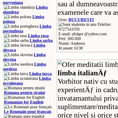
sau al dumneavoastra
norvegiana
Limba
examenele care va as
olandeza
Limba
Oras:
BUCURESTI
polona
Telefon:
Limba
0727543350
portugheza
E-mail: afulger @yahoo.com
Limba rusa
Pret: 300.000
Limba sarba
Nume: Andreea
Limba
Id anunt: 6138
slovaca
Limba
slovena
Limba
suedeza
limba italianÄƒ
Limba turca
Limba
Vorbitor nativ cu stu
ucraineana
experientÄƒ in cadrul
Romana pentru straini
invatamantului priva
Romanian for English
suplimentare/meditat
Le Roumain pour français
orice nivel si orice 