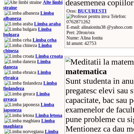
deasemenea copiilor 
Alte limbi
straine
Oras:
BUCURESTI
Limba
Telefon:
albaneza
0762871262
Limba araba
E-mail: alinaionita38 @yahoo.com
Limba
Pret: 20ron/ora
bulgara
Nume: Alina Ionita
Limba ceha
Id anunt: 42753
Limba
chineza
Limba croata
Limba
daneza
matematica
Limba
ebraica
Sunt studenta in anu
Limba
finlandeza
pregatesc elevi sau 
Limba
capacitate, bac sau 
greaca
Limba
examenelor de facul
japoneza
Limba letona
pune probleme cu sig
Limba
maghiara
Mentionez ca dau me
Limba