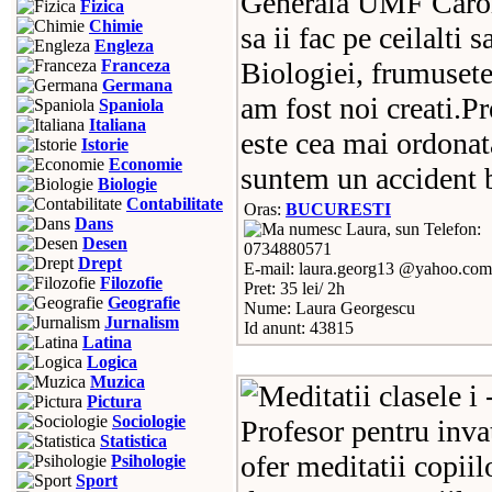
Generala UMF Carol 
Fizica
Chimie
sa ii fac pe ceilalti 
Engleza
Franceza
Biologiei, frumusete
Germana
am fost noi creati.P
Spaniola
Italiana
este cea mai ordonat
Istorie
Economie
suntem un accident 
Biologie
Contabilitate
Oras:
BUCURESTI
Dans
Telefon:
Desen
0734880571
Drept
E-mail: laura.georg13 @yahoo.com
Filozofie
Pret: 35 lei/ 2h
Geografie
Nume: Laura Georgescu
Jurnalism
Id anunt: 43815
Latina
Logica
Muzica
Pictura
Sociologie
Profesor pentru inva
Statistica
ofer meditatii copiil
Psihologie
Sport