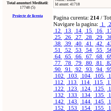
Total anunturi Meditatii
:
Id anunt: 41718
17748 (5)
Proiecte de licenta
Pagina curenta:
214
/ Tot
Navigare la pagina:
1
12
13
14
15
16
1
25
26
27
28
29
3
38
39
40
41
42
4
51
52
53
54
55
5
64
65
66
67
68
6
77
78
79
80
81
8
90
91
92
93
94
9
102
103
104
105
1
112
113
114
115
1
122
123
124
125
1
132
133
134
135
1
142
143
144
145
1
152
153
154
155
1