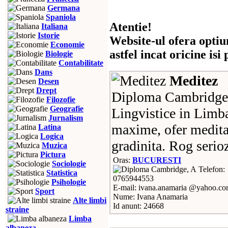
Germana
Spaniola
Atentie!
Italiana
Istorie
Website-ul ofera optiu
Economie
astfel incat oricine is
Biologie
Contabilitate
Dans
Meditez
Desen
Drept
Diploma Cambridge,
Filozofie
Geografie
Lingvistice in Limb
Jurnalism
maxime, ofer meditat
Latina
Logica
gradinita. Rog serioz
Muzica
Pictura
Oras:
BUCURESTI
Sociologie
Telefon:
Statistica
0765944553
Psihologie
E-mail: ivana.anamaria @yahoo.c
Sport
Nume: Ivana Anamaria
Alte limbi
Id anunt: 24668
straine
Limba
albaneza