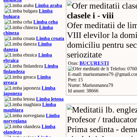
Limba araba
Limba
clasele i - viii
bulgara
Limba ceha
Ofer meditatii de lim
Limba
chineza
VIII elevilor la domi
Limba croata
domiciliu pentru sec
Limba
daneza
seriozitate
Limba
ebraica
Oras:
BUCURESTI
Limba
Telefon: 076
finlandeza
E-mail: mariusmanea79 @gmail.c
Limba
Pret: 15
greaca
Nume: Mariusmanea79
Limba
Id anunt: 38666
japoneza
Limba letona
Limba
maghiara
Limba
Profesor / traducator
norvegiana
Limba
Prima sedinta - demo
olandeza