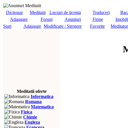
Dictionar
Meditatii
Lucrari de licenta
Traduceri
Baca
Adaugare
Forum
Anunturi
Firme
Imobil
Start
Adaugare
Modificare / Stergere
Favorite
Meditator
M
Meditatii oferte
Informatica
Romana
Matematica
Fizica
Chimie
Engleza
Franceza