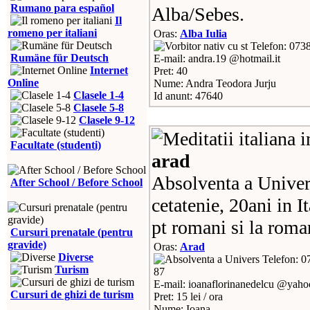
Rumano para español
Alba/Sebes.
Il
romeno per italiani
Oras:
Alba Iulia
Telefon: 073
Rumäne für Deutsch
E-mail: andra.19 @hotmail.it
Internet
Pret: 40
Online
Nume: Andra Teodora Jurju
Clasele 1-4
Id anunt: 47640
Clasele 5-8
Clasele 9-12
Facultate (studenti)
arad
Absolventa a Univers
After School / Before School
cetatenie, 20ani in It
pt romani si la roman
Cursuri prenatale (pentru
gravide)
Oras:
Arad
Diverse
Telefon: 0
Turism
87
E-mail: ioanaflorinanedelcu @yah
Cursuri de ghizi de turism
Pret: 15 lei / ora
Nume: Ioana