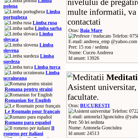
nivelului de pregatir
Limba
polona
multe informatii, va
Limba
portugheza
contactati
Limba rusa
Limba sarba
Oras:
Baia Mare
Limba
Telefon: 07
slovaca
E-mail: andreea_emp @yahoo.com
Limba
Pret: 15 ron / sedinta
slovena
Nume: Cuceu Andreea
Limba
Id anunt: 13926
suedeza
Limba turca
Limba
Meditati
ucraineana
Asistent universitar,
Romana pentru straini
facultate.
Romanian for English
Oras:
BUCURESTI
Telefon: 072
Le Roumain pour français
E-mail: antonela13gonciulea @ya
Pret: 50 lei sedinta
Rumano para español
Nume: Antonela Gonciulea
Il
Id anunt: 24513
romeno per italiani