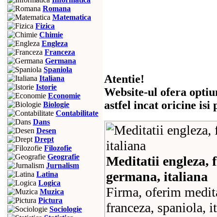
Romana
Matematica
Fizica
Chimie
Engleza
Franceza
Germana
Spaniola
Atentie!
Italiana
Istorie
Website-ul ofera optiu
Economie
astfel incat oricine is
Biologie
Contabilitate
Dans
Desen
Drept
Filozofie
Geografie
Meditatii engleza, 
Jurnalism
germana, italiana
Latina
Logica
Firma, oferim meditat
Muzica
Pictura
franceza, spaniola, i
Sociologie