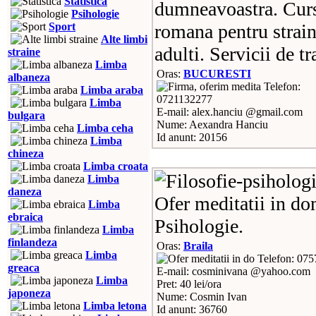
Statistica
dumneavoastra. Curs
Psihologie
Sport
romana pentru straini
Alte limbi
adulti. Servicii de tr
straine
Limba
Oras:
BUCURESTI
albaneza
Telefon:
Limba araba
0721132277
Limba
E-mail: alex.hanciu @gmail.com
bulgara
Nume: Aexandra Hanciu
Limba ceha
Id anunt: 20156
Limba
chineza
Limba croata
Limba
daneza
Ofer meditatii in do
Limba
ebraica
Psihologie.
Limba
finlandeza
Oras:
Braila
Limba
Telefon: 07
greaca
E-mail: cosminivana @yahoo.com
Limba
Pret: 40 lei/ora
japoneza
Nume: Cosmin Ivan
Limba letona
Id anunt: 36760