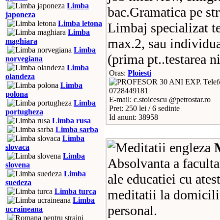
Limba
bac.Gramatica pe str
japoneza
Limba letona
Limbaj specializat 
Limba
max.2, sau individua
maghiara
Limba
(prima pt..testarea n
norvegiana
Limba
Oras:
Ploiesti
olandeza
Telef
Limba
0728449181
polona
E-mail: c.stoicescu @petrostar.ro
Limba
Pret: 250 lei / 6 sedinte
portugheza
Id anunt: 38958
Limba rusa
Limba sarba
Limba
slovaca
Limba
Absolvanta a facultat
slovena
Limba
ale educatiei cu ates
suedeza
Limba turca
meditatii la domicili
Limba
personal.
ucraineana