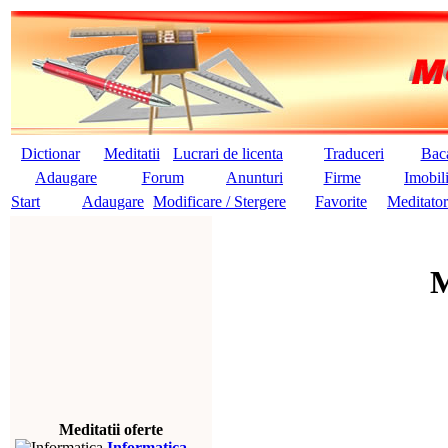
Dictionar
Meditatii
Lucrari de licenta
Traduceri
Baca
Adaugare
Forum
Anunturi
Firme
Imobil
Start
Adaugare
Modificare / Stergere
Favorite
Meditator
M
Meditatii oferte
Informatica