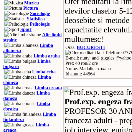
Ofer meditatii la lim
Muzica
Pictura
elevilor claselor 5-1
Sociologie
deosebite si metode 
Statistica
Psihologie
capacitatile elevului
Sport
Alte limbi
multumesc!
straine
Limba
Oras:
BUCURESTI
albaneza
Telefon: 0737
Limba araba
E-mail: nutty_and_giggles @yaho
Limba
Pret: 40 ron/2 ore
bulgara
Nume: Madalina-roxana
Limba ceha
Id anunt: 44564
Limba
chineza
Limba croata
Limba
daneza
Prof.exp. engeza fra
Limba
ebraica
PROFESOR 30 ANI EX
Limba
franceza adulti - preg
finlandeza
Limba
job interview, emigra
greaca