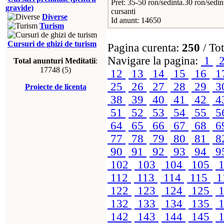
Pret: 35-50 ron/sedinta.30 ron/sedin
gravide)
cursanti
Diverse
Id anunt: 14650
Turism
Cursuri de ghizi de turism
Pagina curenta:
250
/ Tot
Navigare la pagina:
1
Total anunturi Meditatii
:
17748 (5)
12
13
14
15
16
1
25
26
27
28
29
3
Proiecte de licenta
38
39
40
41
42
4
51
52
53
54
55
5
64
65
66
67
68
6
77
78
79
80
81
8
90
91
92
93
94
9
102
103
104
105
1
112
113
114
115
1
122
123
124
125
1
132
133
134
135
1
142
143
144
145
1