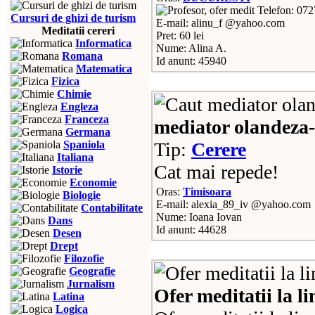
Telefon: 07
Cursuri de ghizi de turism
E-mail: alinu_f @yahoo.com
Meditatii cereri
Pret: 60 lei
Informatica
Nume: Alina A.
Romana
Id anunt: 45940
Matematica
Fizica
Chimie
Engleza
Franceza
mediator olandeza-
Germana
Spaniola
Tip:
Cerere
Italiana
Cat mai repede!
Istorie
Economie
Oras:
Timisoara
Biologie
E-mail: alexia_89_iv @yahoo.com
Contabilitate
Nume: Ioana Iovan
Dans
Id anunt: 44628
Desen
Drept
Filozofie
Geografie
Jurnalism
Ofer meditatii la l
Latina
Logica