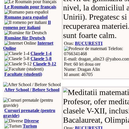
nivel, la domiciliul
Le Roumain pour français
Unirii). Pregatesc si
Rumano para español
Il
recuperarea materiei
romeno per italiani
sunt foarte calm.
Rumäne für Deutsch
Internet
Oras:
BUCURESTI
Online
Telefon:
Clasele 1-4
0766341468
Clasele 5-8
E-mail: dragan_alin23 @yahoo.co
Clasele 9-12
Pret: 60 lei doua ore
Nume: Dragan Alin
Facultate (studenti)
Id anunt: 46705
After School / Before School
Profesor, ofer medit
clasele V-XII, inclus
Cursuri prenatale (pentru
gravide)
Bacalaureat, Olimpia
Diverse
Turism
Oras:
BUCURESTI