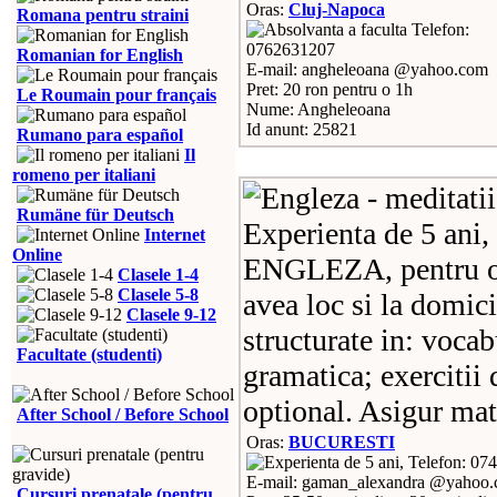
Oras:
Cluj-Napoca
Romana pentru straini
Telefon:
0762631207
Romanian for English
E-mail: angheleoana @yahoo.com
Pret: 20 ron pentru o 1h
Le Roumain pour français
Nume: Angheleoana
Id anunt: 25821
Rumano para español
Il
romeno per italiani
Rumäne für Deutsch
Experienta de 5 ani, 
Internet
Online
ENGLEZA, pentru ori
Clasele 1-4
Clasele 5-8
avea loc si la domici
Clasele 9-12
structurate in: vocab
Facultate (studenti)
gramatica; exercitii
optional. Asigur mat
After School / Before School
Oras:
BUCURESTI
Telefon: 07
E-mail: gaman_alexandra @yahoo.c
Cursuri prenatale (pentru