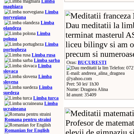
Limba
maghiara
Limba
norvegiana
Limba
Dau meditatii la lim
olandeza
terminat masterul A
Limba
polona
liceu bilingv si am 
Limba
portugheza
precum si numeroas
Limba rusa
Limba sarba
Oras:
BUCURESTI
Limba
Telefon: 07
slovaca
E-mail: andreea_alina_dragnea
Limba
@yahoo.com
slovena
Pret: 50 lei/ 1h30
Limba
Nume: Dragnea Alina
suedeza
Id anunt: 35409
Limba turca
Limba
ucraineana
Romana pentru straini
Profesor de matemati
Romanian for English
elevii de gimnaziu si