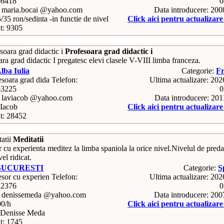
66418
0
: maria.bocai @yahoo.com
Data introducere: 20
5/35 ron/sedinta -in functie de nivel
Click aici pentru actualizar
t: 9305
Profesoara grad didactic i
ra grad didactic I pregatesc elevi clasele V-VIII limba franceza.
lba Iulia
Categorie:
Fr
Telefon:
Ultima actualizare: 20
63225
0
: laviacob @yahoo.com
Data introducere: 20
Iacob
Click aici pentru actualizar
t: 28452
Meditatii
 cu experienta meditez la limba spaniola la orice nivel.Nivelul de preda
vel ridicat.
BUCURESTI
Categorie:
S
Telefon:
Ultima actualizare: 20
12376
0
: denissemeda @yahoo.com
Data introducere: 20
00/h
Click aici pentru actualizar
Denisse Meda
t: 1745