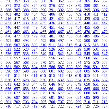
55
356
357
358
359
360
361
362
363
364
365
366
367
70
371
372
373
374
375
376
377
378
379
380
381
382
85
386
387
388
389
390
391
392
393
394
395
396
397
00
401
402
403
404
405
406
407
408
409
410
411
412
15
416
417
418
419
420
421
422
423
424
425
426
427
30
431
432
433
434
435
436
437
438
439
440
441
442
45
446
447
448
449
450
451
452
453
454
455
456
457
60
461
462
463
464
465
466
467
468
469
470
471
472
75
476
477
478
479
480
481
482
483
484
485
486
487
90
491
492
493
494
495
496
497
498
499
500
501
502
05
506
507
508
509
510
511
512
513
514
515
516
517
20
521
522
523
524
525
526
527
528
529
530
531
532
35
536
537
538
539
540
541
542
543
544
545
546
547
50
551
552
553
554
555
556
557
558
559
560
561
562
65
566
567
568
569
570
571
572
573
574
575
576
577
80
581
582
583
584
585
586
587
588
589
590
591
592
95
596
597
598
599
600
601
602
603
604
605
606
607
10
611
612
613
614
615
616
617
618
619
620
621
622
25
626
627
628
629
630
631
632
633
634
635
636
637
40
641
642
643
644
645
646
647
648
649
650
651
652
55
656
657
658
659
660
661
662
663
664
665
666
667
70
671
672
673
674
675
676
677
678
679
680
681
682
85
686
687
688
689
690
691
692
693
694
695
696
697
00
701
702
703
704
705
706
707
708
709
710
711
712
15
716
717
718
719
720
721
722
723
724
725
726
727