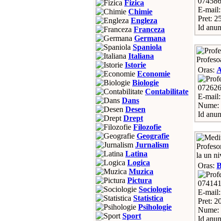
07458
Fizica
E-mail
Chimie
Pret: 2
Engleza
Id anun
Franceza
Germana
Spaniola
Italiana
Profesoa
Istorie
Oras:
A
Economie
Biologie
07262
Contabilitate
E-mail
Dans
Nume: 
Desen
Id anun
Drept
Filozofie
Geografie
Jurnalism
Profesor
Latina
la un ni
Logica
Oras:
Muzica
Pictura
07414
Sociologie
E-mail
Statistica
Pret: 2
Psihologie
Nume: 
Sport
Id anun