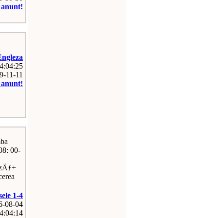
e anunt!
Engleza
04:04:25
09-11-11
e anunt!
mba
08: 00-
ezÄƒ+
cerea
sele 1-4
26-08-04
4:04:14