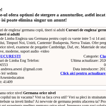
e!
e-ul ofera optiuni de stergere a anunturilor, astfel incat
e isi poate elimina singur un anunt!
Cursuri de engleza/ ger
ineri si adulti
 de Limba Engleza sau Germana pentru copii cu varste intre 5 si 14 ani
ului, Timpuri Noi, Unirii, Cantemir/ Budapesta, Nerva Traian. Ofer preg
orice nivel, examene de pregatire Cambridge, Daf, etc. Materiale de stu
tive, moderne, suport audio -video
BUCURESTI
Categorie:
Cla
Telefon:
Ultima actualizare: 20
06553
0
: andreea.arseni @gmail.com
Data introducere: 20
 lei/ sedinta
Click aici pentru actualizar
Arsenieducation
t: 41409
Germana orice nivel
copilul tau in vacanta? Vrei sa faca ceva util? Vrei sa pleci in strainatate
i trebuie sa inveti limba? Ai newvoie de germana pentru afacerea ta? Pro
0 ani experienta meditez germana orice nivel. Impreuna vom gasi soluti