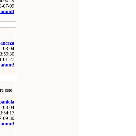
4:00:29
08-07-09
e anunt!
anceza
26-08-04
3:59:30
11-01-27
e anunt!
re este
paniola
26-08-04
3:54:17
07-09-30
e anunt!