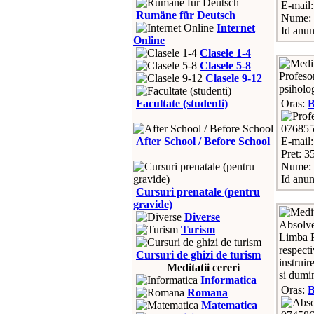
E-mail
Rumäne für Deutsch
Nume: 
Internet
Id anun
Online
Clasele 1-4
Clasele 5-8
Profesor
Clasele 9-12
psiholo
Facultate (studenti)
Oras:
07685
After School / Before School
E-mail
Pret: 3
Nume: 
Id anun
Cursuri prenatale (pentru
gravide)
Diverse
Absolven
Turism
Limba R
respecti
Cursuri de ghizi de turism
instruir
Meditatii cereri
si dumi
Informatica
Oras:
Romana
Matematica