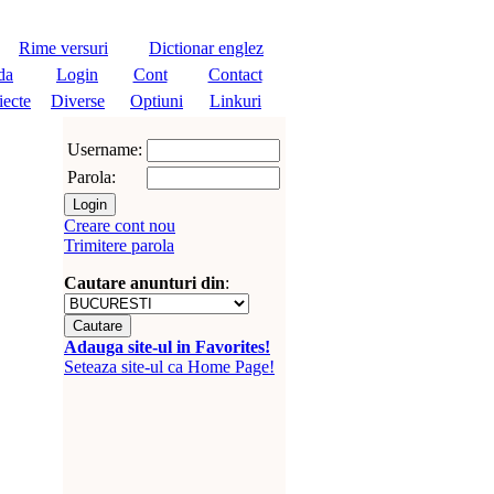
Rime versuri
Dictionar englez
da
Login
Cont
Contact
iecte
Diverse
Optiuni
Linkuri
Username:
Parola:
Creare cont nou
Trimitere parola
Cautare anunturi din
:
Adauga site-ul in Favorites!
Seteaza site-ul ca Home Page!