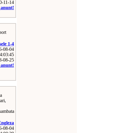
20-11-14
e anunt!
port
sele 1-4
26-08-04
4:03:45
08-08-25
e anunt!
ea
ari,
 sambata
Engleza
26-08-04