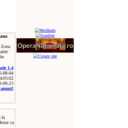
mana
: Zona
atire
diu
sele 1-4
26-08-04
4:05:02
13-09-23
e anunt!
 la
fesor cu
a