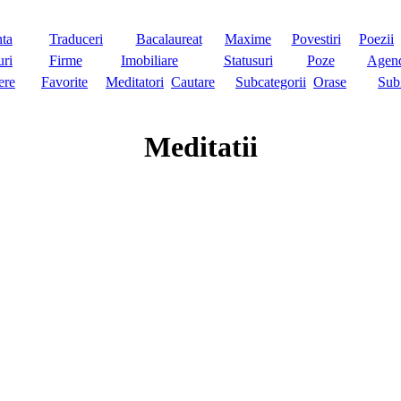
nta
Traduceri
Bacalaureat
Maxime
Povestiri
Poezii
ri
Firme
Imobiliare
Statusuri
Poze
Agen
ere
Favorite
Meditatori
Cautare
Subcategorii
Orase
Sub
Meditatii