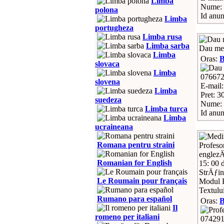
Limba
Nume: 
polona
Id anun
Limba
portugheza
Limba rusa
Limba sarba
Dau medi
Limba
Oras:
slovaca
Limba
07667
slovena
E-mail
Limba
Pret: 3
suedeza
Nume: 
Limba turca
Id anun
Limba
ucraineana
Romana pentru straini
Profeso
englezÄ
Romanian for English
15: 00 
StrÄƒin
Le Roumain pour français
Modul P
Textulu
Rumano para español
Oras:
Il
romeno per italiani
07429