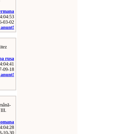
ermana
04:04:53
16-03-02
e anunt!
itez
a rusa
04:04:41
07-09-18
e anunt!
omână-
III.
omana
04:04:28
13-10-30