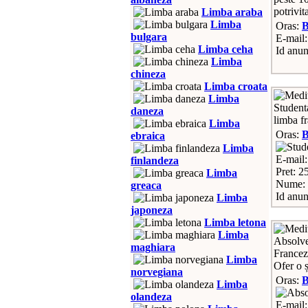
potrivit
Limba araba
Limba
Oras:
bulgara
E-mail
Limba ceha
Id anun
Limba
chineza
Limba croata
Limba
Student
daneza
limba fr
Limba
Oras:
ebraica
Limba
E-mail
finlandeza
Pret: 2
Limba
Nume: 
greaca
Id anun
Limba
japoneza
Limba letona
Limba
Absolve
maghiara
Franceză
Limba
Ofer o 
norvegiana
Oras:
Limba
olandeza
E-mail