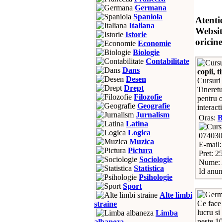
Germana
Spaniola
Atenti
Italiana
Websit
Istorie
oricin
Economie
Biologie
Contabilitate
Dans
copii, t
Desen
Cursuri
Drept
Tineret
Filozofie
pentru 
Geografie
interac
Jurnalism
Oras:
Latina
Logica
07403
Muzica
E-mail
Pictura
Pret: 25
Sociologie
Nume: 
Statistica
Id anun
Psihologie
Sport
Alte limbi
Ce face 
straine
lucru s
Limba
peste 1
albaneza