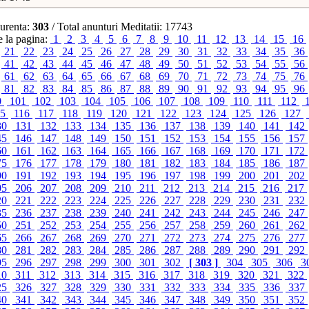
urenta:
303
/ Total anunturi Meditatii: 17743
 la pagina:
1
2
3
4
5
6
7
8
9
10
11
12
13
14
15
16
21
22
23
24
25
26
27
28
29
30
31
32
33
34
35
36
41
42
43
44
45
46
47
48
49
50
51
52
53
54
55
56
61
62
63
64
65
66
67
68
69
70
71
72
73
74
75
76
81
82
83
84
85
86
87
88
89
90
91
92
93
94
95
96
0
101
102
103
104
105
106
107
108
109
110
111
112
15
116
117
118
119
120
121
122
123
124
125
126
127
30
131
132
133
134
135
136
137
138
139
140
141
142
45
146
147
148
149
150
151
152
153
154
155
156
157
60
161
162
163
164
165
166
167
168
169
170
171
172
75
176
177
178
179
180
181
182
183
184
185
186
187
90
191
192
193
194
195
196
197
198
199
200
201
202
05
206
207
208
209
210
211
212
213
214
215
216
217
20
221
222
223
224
225
226
227
228
229
230
231
232
35
236
237
238
239
240
241
242
243
244
245
246
247
50
251
252
253
254
255
256
257
258
259
260
261
262
65
266
267
268
269
270
271
272
273
274
275
276
277
80
281
282
283
284
285
286
287
288
289
290
291
292
95
296
297
298
299
300
301
302
[ 303 ]
304
305
306
3
10
311
312
313
314
315
316
317
318
319
320
321
322
25
326
327
328
329
330
331
332
333
334
335
336
337
40
341
342
343
344
345
346
347
348
349
350
351
352