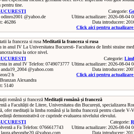
a pentru tine.
BUCURESTI
Categorie:
G
: odinro2001 @yahoo.de
Ultima actualizare: 2026-08-04 
t: 46286
Data introducere: 20
Click aici pentru actualizar
Meditatii la franceza si rusa
a in anul IV La Universitatea Bucuresti- Facultatea de limbi straine med
anceza/rusa la orice nivel.
BUCURESTI
Categorie:
Limb
Telefon: 0749073777
Ultima actualizare: 2026-08-04 
: anda19_2004 @yahoo.com
Data introducere: 20
5ron/2 h
Click aici pentru actualizar
Branzan Alexandra
t: 5140
Meditații română și franceză
ntă a Facultății de Litere, Universitatea din București, specializarea R
, ofer meditații la limba română și la limba franceză pentru clasele V-V
ședință demonstrativă ce cuprinde evaluarea nivelului elevului.
BUCURESTI
Categorie:
R
Telefon: 0766617743
Ultima actualizare: 2026-08-04 
: laura.gheorghe20 @yahoo.com
Data introducere: 20