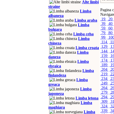
Alte limbi
straine
Pagina c
Limba
Navigare
albaneza
19
20
Limba araba
39
40
Limba
59
60
bulgara
79
80
Limba ceha
99
10
Limba
114
1
chineza
129
1
Limba croata
144
1
Limba
159
1
daneza
174
1
Limba
189
1
ebraica
204
2
Limba
219
2
finlandeza
234
2
Limba
249
2
greaca
264
2
Limba
279
2
japoneza
294
2
Limba letona
309
3
Limba
324
3
maghiara
339
3
Limba