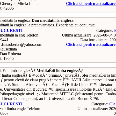
Gheorghe Mirela Laura
Click aici pentru actualizar
t: 42006
Dau meditatii la engleza
tatii la engleza la pret avantajos. Experienta cu copii mici.
BUCURESTI
Categorie:
Telefon:
Ultima actualizare: 2026-08-04 
29441
Data introducere: 20
: dan.roberta @yahoo.com
Click aici pentru actualizar
0lei/sedinta
Dan Roberta
t: 19645
MeditaÈ›ii limba englezÄƒ
r limba englezÄƒ È™coalÄƒ primarÄƒ privatÄƒ, ofer meditaÈ›ii la li
ƒ pentru elevii de clasa pregÄƒtitoare È™i I-VIII Ã®n intervalul orar 
de L-V. Studii: - AbsolventÄƒ a FacultÄƒÈ›ii de Limbi È™i Literaturi
e, Universitatea din BucureÈ™ti, specializarea Filologie RusÄƒ-Engl
sihopedagogic nivel 1; - Masterand MTTLC (Masteratul pentru Tradu
i Literar Contemporan), an II, Universitatea din BucureÈ™ti.
BUCURESTI
Categorie:
Cla
Telefon:
Ultima actualizare: 20
16867
0