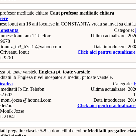
Caut profesor meditatie chitara
rere
sc ionut am 16 ani locuiesc in CONSTANTA vreau sa invat sa cint la 
onstanta
Categorie:
Telefon:
Ultima actualizare: 20
49678
1
: ionutz_th3_b3st1 @yahoo.com
Data introducere: 20
Criveanu Ionut
Click aici pentru actualizar
t: 9261
Engleza pt. toate varstele
itatii lb Engleza nivel incepator si mediu, pt toate varstele.
radea
Categorie:
Telefon:
Ultima actualizare: 20
62.602
1
: moni-jozsa @hotmail.com
Data introducere: 20
 lei/ora
Click aici pentru actualizar
Monik Jozsa
t: 21841
Meditatii pregatire clas