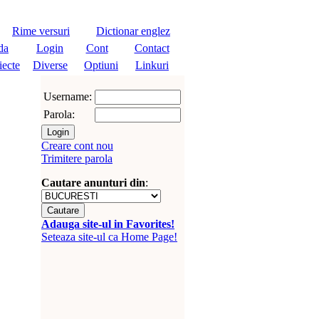
Rime versuri
Dictionar englez
da
Login
Cont
Contact
iecte
Diverse
Optiuni
Linkuri
Username:
Parola:
Creare cont nou
Trimitere parola
Cautare anunturi din
:
Adauga site-ul in Favorites!
Seteaza site-ul ca Home Page!