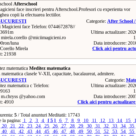
Afterschool
gicieni face inscrieri pentru Afterschool.Profesori cu experienta vor
hea copii la efectuarea lectiilor.
BUCURESTI
Categorie:
After School /
Telefon: 0744672878//
73691m
Ultima actualizare: 20
 mirela.corello @miciimagicieni.ro
1
00ron/luna
Data introducere: 20
Corello Mirela
Click aici pentru act
t: 21938
Meditez matematica
 matematica clasele V-XII, capacitate, bacalaureat, admitere.
BUCURESTI
Categorie:
Mate
Telefon:
Ultima actualizare: 20
09163
1
: m.chryss @yahoo.com
Data introducere: 20
t: 4910
Click aici pentru actualizar
urenta:
5
/ Total anunturi Meditatii: 17743
 la pagina:
1
2
3
4
[ 5 ]
6
7
8
9
10
11
12
13
14
15
20
21
22
23
24
25
26
27
28
29
30
31
32
33
34
35
40
41
42
43
44
45
46
47
48
49
50
51
52
53
54
55