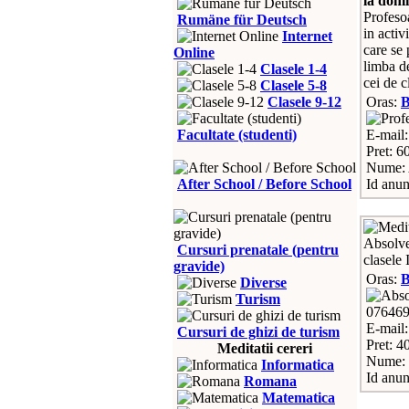
la domic
Profesoa
Rumäne für Deutsch
in activ
Internet
care se 
Online
limba d
Clasele 1-4
cei de c
Clasele 5-8
Clasele 9-12
Oras:
Facultate (studenti)
E-mail
Pret: 60
Nume: 
After School / Before School
Id anun
Absolve
Cursuri prenatale (pentru
clasele 
gravide)
Oras:
Diverse
Turism
07646
E-mail
Cursuri de ghizi de turism
Pret: 4
Meditatii cereri
Nume: 
Informatica
Id anun
Romana
Matematica