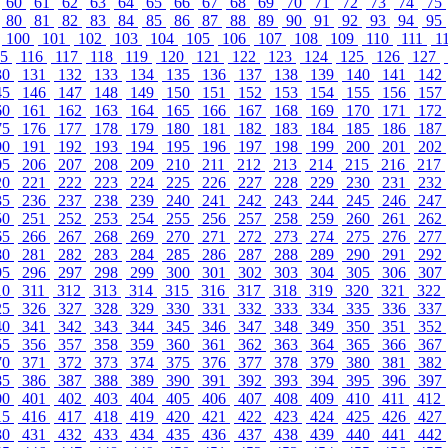
60
61
62
63
64
65
66
67
68
69
70
71
72
73
74
75
80
81
82
83
84
85
86
87
88
89
90
91
92
93
94
95
100
101
102
103
104
105
106
107
108
109
110
111
1
15
116
117
118
119
120
121
122
123
124
125
126
127
30
131
132
133
134
135
136
137
138
139
140
141
142
45
146
147
148
149
150
151
152
153
154
155
156
157
60
161
162
163
164
165
166
167
168
169
170
171
172
75
176
177
178
179
180
181
182
183
184
185
186
187
90
191
192
193
194
195
196
197
198
199
200
201
202
05
206
207
208
209
210
211
212
213
214
215
216
217
20
221
222
223
224
225
226
227
228
229
230
231
232
35
236
237
238
239
240
241
242
243
244
245
246
247
50
251
252
253
254
255
256
257
258
259
260
261
262
65
266
267
268
269
270
271
272
273
274
275
276
277
80
281
282
283
284
285
286
287
288
289
290
291
292
95
296
297
298
299
300
301
302
303
304
305
306
307
10
311
312
313
314
315
316
317
318
319
320
321
322
25
326
327
328
329
330
331
332
333
334
335
336
337
40
341
342
343
344
345
346
347
348
349
350
351
352
55
356
357
358
359
360
361
362
363
364
365
366
367
70
371
372
373
374
375
376
377
378
379
380
381
382
85
386
387
388
389
390
391
392
393
394
395
396
397
00
401
402
403
404
405
406
407
408
409
410
411
412
15
416
417
418
419
420
421
422
423
424
425
426
427
30
431
432
433
434
435
436
437
438
439
440
441
442