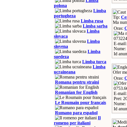
Limba
polona
Limba
portugheza
Tip:
Ce
Limba rusa
Ma nume
Limba sarba
Oras:
C
Limba
slovaca
07322
Limba
E-mail
slovena
Nume: 
Limba
Id anun
suedeza
Limba turca
Limba
ucraineana
Ofer med
Oras:
O
Romana pentru straini
0753.6
Romanian for English
E-mail
Pret: 20
Le Roumain pour français
Nume: 
Id anun
Rumano para español
Il
romeno per italiani