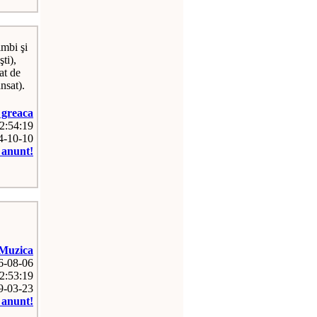
imbi şi
ti),
at de
nsat).
greaca
12:54:19
14-10-10
e anunt!
Muzica
26-08-06
2:53:19
09-03-23
e anunt!