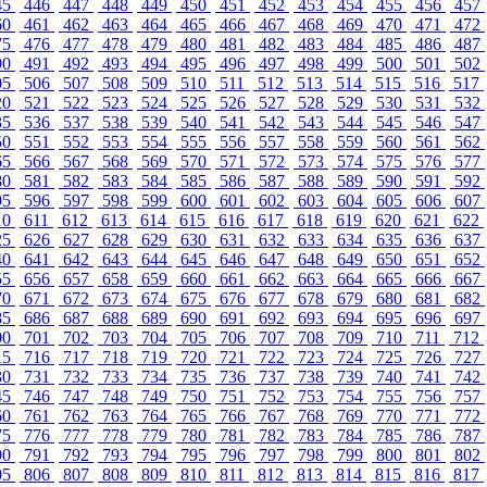
45
446
447
448
449
450
451
452
453
454
455
456
457
60
461
462
463
464
465
466
467
468
469
470
471
472
75
476
477
478
479
480
481
482
483
484
485
486
487
90
491
492
493
494
495
496
497
498
499
500
501
502
05
506
507
508
509
510
511
512
513
514
515
516
517
20
521
522
523
524
525
526
527
528
529
530
531
532
35
536
537
538
539
540
541
542
543
544
545
546
547
50
551
552
553
554
555
556
557
558
559
560
561
562
65
566
567
568
569
570
571
572
573
574
575
576
577
80
581
582
583
584
585
586
587
588
589
590
591
592
95
596
597
598
599
600
601
602
603
604
605
606
607
10
611
612
613
614
615
616
617
618
619
620
621
622
25
626
627
628
629
630
631
632
633
634
635
636
637
40
641
642
643
644
645
646
647
648
649
650
651
652
55
656
657
658
659
660
661
662
663
664
665
666
667
70
671
672
673
674
675
676
677
678
679
680
681
682
85
686
687
688
689
690
691
692
693
694
695
696
697
00
701
702
703
704
705
706
707
708
709
710
711
712
15
716
717
718
719
720
721
722
723
724
725
726
727
30
731
732
733
734
735
736
737
738
739
740
741
742
45
746
747
748
749
750
751
752
753
754
755
756
757
60
761
762
763
764
765
766
767
768
769
770
771
772
75
776
777
778
779
780
781
782
783
784
785
786
787
90
791
792
793
794
795
796
797
798
799
800
801
802
05
806
807
808
809
810
811
812
813
814
815
816
817