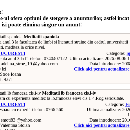
e!
e-ul ofera optiuni de stergere a anunturilor, astfel incat
e isi poate elimina singur un anunt!
Meditatii spaniola
 anul 3 la facultatea de limbi si literaturi straine din cadrul universitatii
i, meditez la orice nivel.
BUCURESTI
Categorie:
S
Telefon: 0740407122
Ultima actualizare: 2026-08-06 
: adelina_stroe_19 @yahoo.com
Data introducere: 20
 lei
Click aici pentru actualizar
Stroe Ioana
t: 9371
Meditatii lb franceza cls.i-iv
ra cu experienta meditez la lb.franceza elevi cls.1-4.Rog seriozitate.
BUCURESTI
Categorie:
Fr
Telefon: 0766 560
Ultima actualizare: 20
1
: smoti83 @yahoo.com
Data introducere: 20
Valentina Stoian
Click aici pentru actualizar