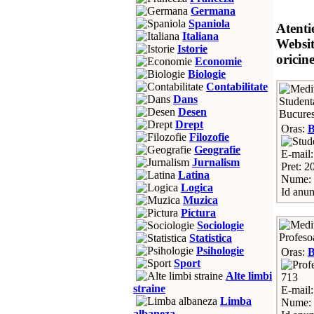
Germana
Spaniola
Atenti
Italiana
Websit
Istorie
oricin
Economie
Biologie
Contabilitate
Dans
Studenta
Desen
Bucurest
Drept
Oras:
Filozofie
Geografie
E-mail
Jurnalism
Pret: 20
Latina
Nume: 
Logica
Id anun
Muzica
Pictura
Sociologie
Profesoa
Statistica
Psihologie
Oras:
Sport
Alte limbi
713
straine
E-mail
Limba
Nume: 
albaneza