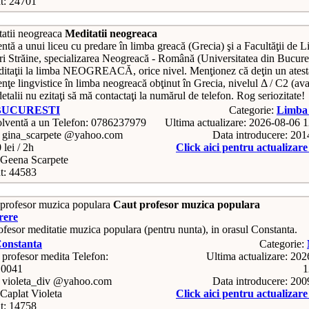
t: 24701
Meditatii neogreaca
tă a unui liceu cu predare în limba greacă (Grecia) şi a Facultăţii de L
uri Străine, specializarea Neogreacă - Română (Universitatea din Bucureş
ditaţii la limba NEOGREACĂ, orice nivel. Menţionez că deţin un atest
ţe lingvistice în limba neogreacă obţinut în Grecia, nivelul Δ / C2 (ava
etalii nu ezitaţi să mă contactaţi la numărul de telefon. Rog seriozitate!
BUCURESTI
Categorie:
Limba 
Telefon: 0786237979
Ultima actualizare: 2026-08-06 
: gina_scarpete @yahoo.com
Data introducere: 20
 lei / 2h
Click aici pentru actualizar
Geena Scarpete
t: 44583
Caut profesor muzica populara
rere
ofesor meditatie muzica populara (pentru nunta), in orasul Constanta.
onstanta
Categorie:
Telefon:
Ultima actualizare: 20
10041
1
: violeta_div @yahoo.com
Data introducere: 20
Caplat Violeta
Click aici pentru actualizar
t: 14758