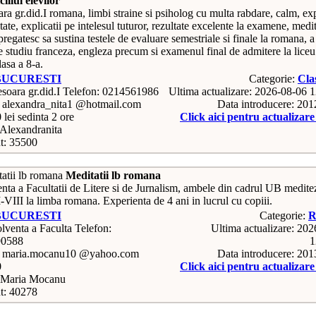
iliul elevilor
ra gr.did.I romana, limbi straine si psiholog cu multa rabdare, calm, ex
itate, explicatii pe intelesul tuturor, rezultate excelente la examene, medi
pregatesc sa sustina testele de evaluare semestriale si finale la romana, 
e studiu franceza, engleza precum si examenul final de admitere la liceu
lasa a 8-a.
BUCURESTI
Categorie:
Cla
Telefon: 0214561986
Ultima actualizare: 2026-08-06 
: alexandra_nita1 @hotmail.com
Data introducere: 20
 lei sedinta 2 ore
Click aici pentru actualizar
Alexandranita
t: 35500
Meditatii lb romana
nta a Facultatii de Litere si de Jurnalism, ambele din cadrul UB medite
I-VIII la limba romana. Experienta de 4 ani in lucrul cu copiii.
BUCURESTI
Categorie:
R
Telefon:
Ultima actualizare: 20
90588
1
: maria.mocanu10 @yahoo.com
Data introducere: 20
0
Click aici pentru actualizar
Maria Mocanu
t: 40278