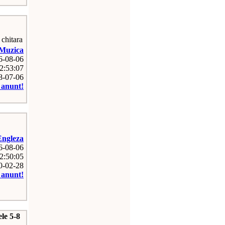
chitara
Muzica
26-08-06
2:53:07
08-07-06
e anunt!
Engleza
26-08-06
2:50:05
10-02-28
e anunt!
ele 5-8