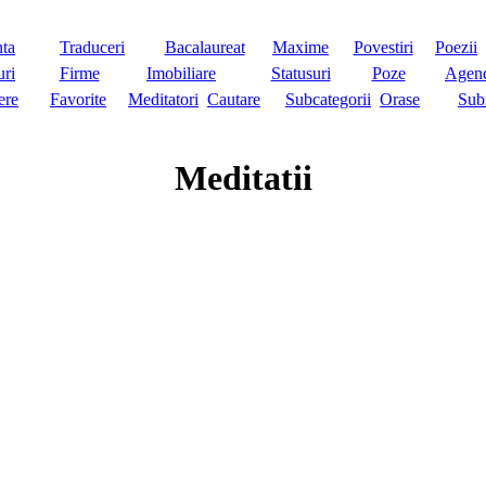
nta
Traduceri
Bacalaureat
Maxime
Povestiri
Poezii
ri
Firme
Imobiliare
Statusuri
Poze
Agen
ere
Favorite
Meditatori
Cautare
Subcategorii
Orase
Sub
Meditatii