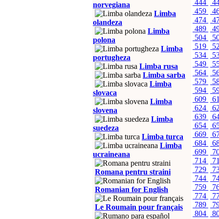
444
4
norvegiana
459
4
Limba
474
4
olandeza
489
4
Limba
504
5
polona
519
5
Limba
534
5
portugheza
549
5
Limba rusa
564
5
Limba sarba
579
5
Limba
594
5
slovaca
609
6
Limba
624
6
slovena
639
6
Limba
654
6
suedeza
669
6
Limba turca
684
6
Limba
699
7
ucraineana
714
7
729
7
Romana pentru straini
744
7
759
7
Romanian for English
774
7
789
7
Le Roumain pour français
804
8