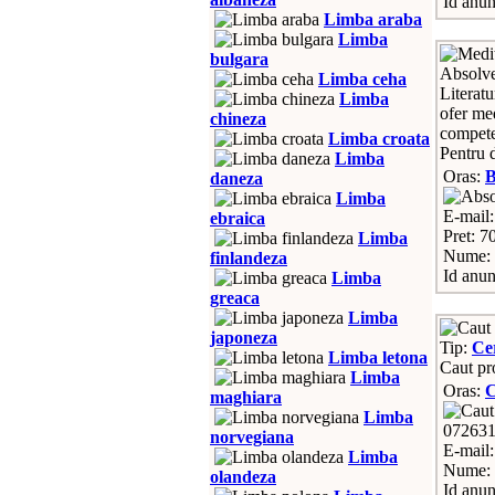
Id anun
Limba araba
Limba
bulgara
Absolven
Limba ceha
Literat
Limba
ofer me
chineza
competen
Limba croata
Pentru d
Limba
Oras:
daneza
Limba
E-mail
ebraica
Pret: 70
Limba
Nume: 
finlandeza
Id anun
Limba
greaca
Limba
japoneza
Tip:
Ce
Limba letona
Caut pr
Limba
Oras:
C
maghiara
Limba
07263
norvegiana
E-mail
Limba
Nume: 
olandeza
Id anun