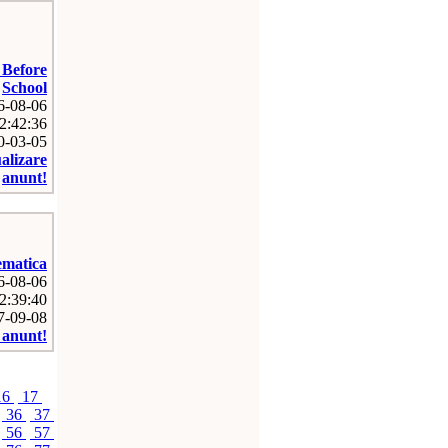
 Before
School
26-08-06
2:42:36
10-03-05
ualizare
anunt!
matica
26-08-06
2:39:40
07-09-08
e anunt!
16
17
36
37
56
57