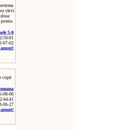
perienta
tez elevi
a doua
 pentru
sele 5-8
12:50:01
12-07-02
e anunt!
z copii
omana
26-08-06
2:44:41
13-06-27
e anunt!