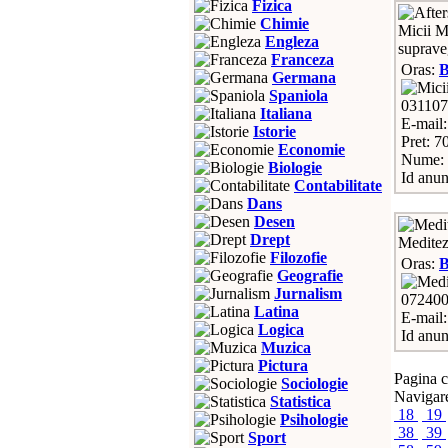
Fizica
Chimie
Micii Ma
Engleza
supraveg
Franceza
Oras:
Germana
Spaniola
03110
Italiana
E-mail:
Istorie
Pret: 7
Economie
Nume: 
Biologie
Id anun
Contabilitate
Dans
Desen
Drept
Meditez
Filozofie
Oras:
Geografie
Jurnalism
07240
Latina
E-mail
Logica
Id anun
Muzica
Pictura
Pagina c
Sociologie
Navigare
Statistica
18
19
Psihologie
38
39
Sport