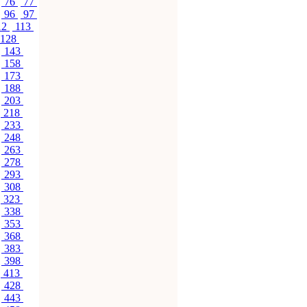
76
77
96
97
12
113
128
143
158
173
188
203
218
233
248
263
278
293
308
323
338
353
368
383
398
413
428
443