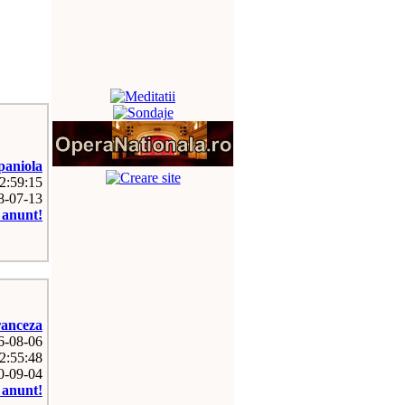
paniola
12:59:15
08-07-13
e anunt!
anceza
26-08-06
2:55:48
10-09-04
e anunt!