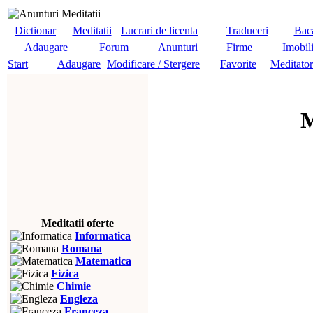
Dictionar
Meditatii
Lucrari de licenta
Traduceri
Baca
Adaugare
Forum
Anunturi
Firme
Imobil
Start
Adaugare
Modificare / Stergere
Favorite
Meditator
M
Meditatii oferte
Informatica
Romana
Matematica
Fizica
Chimie
Engleza
Franceza