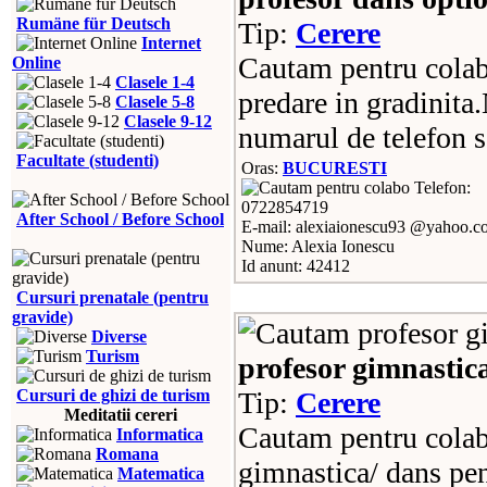
Rumäne für Deutsch
Tip:
Cerere
Internet
Cautam pentru colab
Online
Clasele 1-4
predare in gradinita
Clasele 5-8
Clasele 9-12
numarul de telefon s
Facultate (studenti)
Oras:
BUCURESTI
Telefon:
0722854719
After School / Before School
E-mail: alexiaionescu93 @yahoo.c
Nume: Alexia Ionescu
Id anunt: 42412
Cursuri prenatale (pentru
gravide)
Diverse
Turism
profesor gimnastic
Cursuri de ghizi de turism
Tip:
Cerere
Meditatii cereri
Cautam pentru colab
Informatica
Romana
gimnastica/ dans pen
Matematica