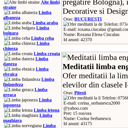
pregatire Bologna), i
Alte limbi
straine
Decorative si Desig
Limba
albaneza
Oras:
BUCURESTI
Limba araba
Telefon: 073
Limba
E-mail: roxana.ciucalau @gmail.c
bulgara
Nume: Roxana Elena Ciucalau
Limba ceha
Id anunt: 42370
Limba
chineza
Limba croata
Limba
daneza
Meditatii limba en
Limba
Ofer meditatii la li
ebraica
Limba
elevilor din clasele 
finlandeza
Limba
Oras:
Pitesti
greaca
Telefon: 0756
Limba
E-mail: corina_serbanescu2000
japoneza
@yahoo.com
Limba letona
Pret: 15 ron/ora
Limba
Nume: Corina Serbanescu
maghiara
Id anunt: 43175
Limba