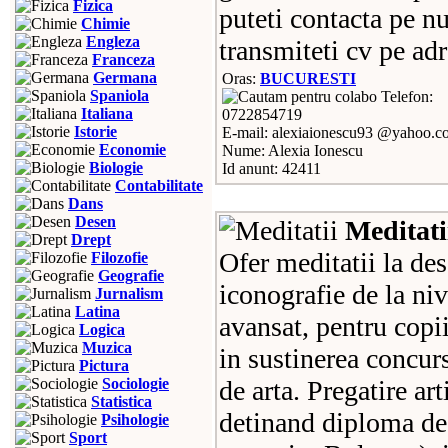
Fizica
puteti contacta pe n
Chimie
Engleza
transmiteti cv pe adr
Franceza
Germana
Oras:
BUCURESTI
Spaniola
Telefon:
Italiana
0722854719
Istorie
E-mail: alexiaionescu93 @yahoo.c
Economie
Nume: Alexia Ionescu
Biologie
Id anunt: 42411
Contabilitate
Dans
Desen
Meditati
Drept
Ofer meditatii la des
Filozofie
Geografie
iconografie de la niv
Jurnalism
Latina
avansat, pentru copii
Logica
Muzica
in sustinerea concurs
Pictura
Sociologie
de arta. Pregatire ar
Statistica
detinand diploma de 
Psihologie
Sport