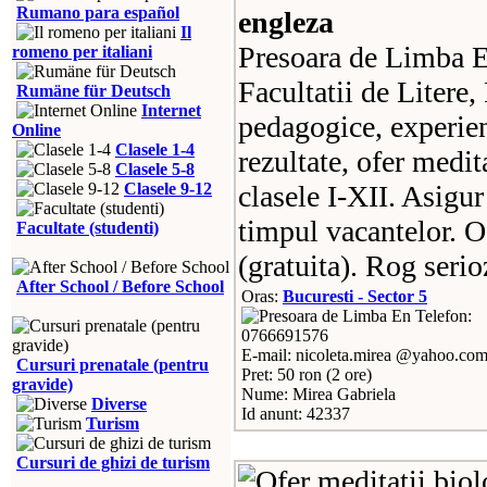
Rumano para español
engleza
Il
Presoara de Limba E
romeno per italiani
Facultatii de Litere
Rumäne für Deutsch
Internet
pedagogice, experient
Online
Clasele 1-4
rezultate, ofer medi
Clasele 5-8
Clasele 9-12
clasele I-XII. Asigu
timpul vacantelor. O
Facultate (studenti)
(gratuita). Rog serio
After School / Before School
Oras:
Bucuresti - Sector 5
Telefon:
0766691576
E-mail: nicoleta.mirea @yahoo.co
Cursuri prenatale (pentru
Pret: 50 ron (2 ore)
gravide)
Nume: Mirea Gabriela
Diverse
Id anunt: 42337
Turism
Cursuri de ghizi de turism