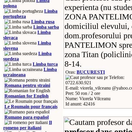
Limba
experienta (nu studen
polona
Limba
ZONA PANTELIMON d
portugheza
Limba rusa
domiciliul elevului, 
Limba sarba
Limba
dom.profesorului pre
slovaca
Limba
PANTELIMON spre T
slovena
zona Titan (policlini
Limba
suedeza
8-14.
Limba turca
Limba
Oras:
BUCURESTI
ucraineana
Telefon:
0722.630.921
Romana pentru straini
E-mail: viorela_vilceanu @yahoo.
Pret: 50 ron / 2 ore
Romanian for English
Nume: Viorela Vilceanu
Id anunt: 42416
Le Roumain pour français
Rumano para español
Il
romeno per italiani
profesor dans opti