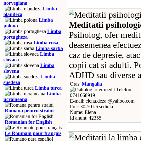
norvegiana
Limba
olandeza
Limba
Meditatii psihologie
polona
Limba
Psiholog, ofer medit
portugheza
Limba rusa
deasemenea efectuez 
Limba sarba
caz de depresie, atac
Limba
slovaca
copii cat si adulti. P
Limba
slovena
ADHD sau diverse al
Limba
suedeza
Oras:
Mangalia
Limba turca
Telefon:
Limba
0741668919
ucraineana
E-mail: elena.deza @yahoo.com
Pret: 30-50 lei sedinta
Romana pentru straini
Nume: Elena
Id anunt: 42355
Romanian for English
Le Roumain pour français