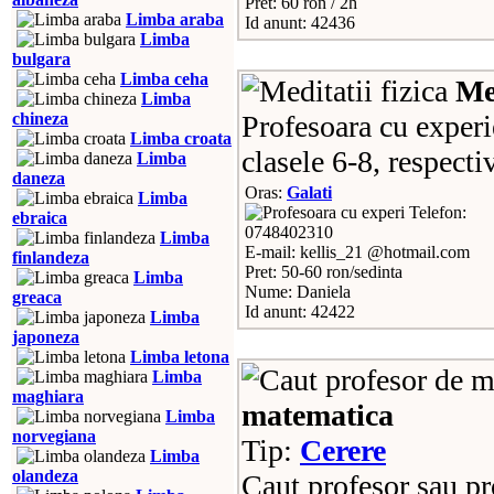
Pret: 60 ron / 2h
Limba araba
Id anunt: 42436
Limba
bulgara
Limba ceha
Med
Limba
chineza
Profesoara cu experi
Limba croata
clasele 6-8, respecti
Limba
daneza
Oras:
Galati
Limba
Telefon:
ebraica
0748402310
Limba
E-mail: kellis_21 @hotmail.com
finlandeza
Pret: 50-60 ron/sedinta
Limba
Nume: Daniela
greaca
Id anunt: 42422
Limba
japoneza
Limba letona
Limba
maghiara
matematica
Limba
norvegiana
Tip:
Cerere
Limba
olandeza
Caut profesor sau p