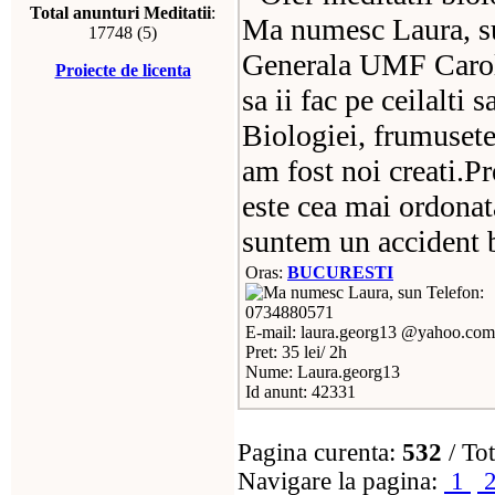
Total anunturi Meditatii
:
Ma numesc Laura, su
17748 (5)
Generala UMF Carol 
Proiecte de licenta
sa ii fac pe ceilalti 
Biologiei, frumusete
am fost noi creati.P
este cea mai ordonat
suntem un accident 
Oras:
BUCURESTI
Telefon:
0734880571
E-mail: laura.georg13 @yahoo.com
Pret: 35 lei/ 2h
Nume: Laura.georg13
Id anunt: 42331
Pagina curenta:
532
/ Tot
Navigare la pagina:
1