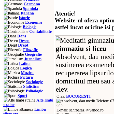
Germana
Spaniola
Atentie!
Italiana
Istorie
Website-ul ofera optiu
Economie
astfel incat oricine is
Biologie
Contabilitate
Dans
Desen
Drept
gimnaziu si liceu
Filozofie
Geografie
Absolvent, dau medit
Jurnalism
sustinerea examenelo
Latina
Logica
recuperarea lipsurilo
Muzica
Pictura
domiciliul meu sau a
Sociologie
Statistica
elev.
Psihologie
Sport
Oras:
BUCURESTI
Alte limbi
Telefon: 0
straine
645
Limba
E-mail: sahrbaraz @yahoo.ro
albaneza