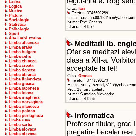
regularitate. Rog seri
Latina
Logica
Oras:
Iasi
Muzica
Telefon: 0745592289
Pictura
E-mail: cristina00012345 @yahoo.com
Sociologie
Nume: Prof Cristina
Statistica
Id anunt: 41374
Psihologie
Sport
Alte limbi straine
Meditatii lb. engl
Limba albaneza
Limba araba
Ofer sa meditezi elevi
Limba bulgara
Limba ceha
clasa a XII-a. Vorbito
Limba chineza
Limba croata
acceptate la fel!
Limba daneza
Limba ebraica
Oras:
Oradea
Limba finlandeza
Telefon: 0771593173
Limba greaca
E-mail: sumy_szandy511 @yahoo.co
Limba japoneza
Pret: 15 ron / sedinta
Limba letona
Nume: Șumălan Alexandra
Limba maghiara
Id anunt: 41356
Limba norvegiana
Limba olandeza
Limba polona
Informatica
Limba portugheza
Limba rusa
Profesor titular, grad I
Limba sarba
Limba slovaca
pregatire bacalaureat
Limba slovena