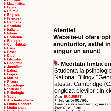
Matematica
Fizica
Chimie
Engleza
Franceza
Germana
Spaniola
Atentie!
Italiana
Istorie
Website-ul ofera opt
Economie
Biologie
anunturilor, astfel i
Contabilitate
Dans
singur un anunt!
Desen
Drept
Filozofie
Meditatii limba e
Geografie
Jurnalism
Studenta la psihologie
Latina
Logica
National Bilingv "Ge
Muzica
Pictura
atestat Cambridge (CA
Sociologie
Statistica
engleza elevilor din ci
Psihologie
Sport
Oras:
BUCURESTI
Alte limbi straine
Telefon: 0748193916
Limba albaneza
E-mail: catalina.teodorescu @ymail.c
Limba araba
Pret: 40 lei / 2 ore