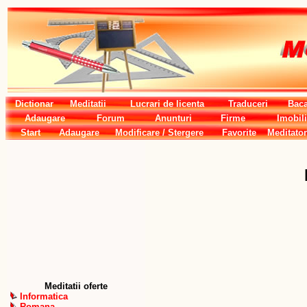
Dictionar
Meditatii
Lucrari de licenta
Traduceri
Baca
Adaugare
Forum
Anunturi
Firme
Imobili
Start
Adaugare
Modificare / Stergere
Favorite
Meditator
Meditatii oferte
Informatica
Romana