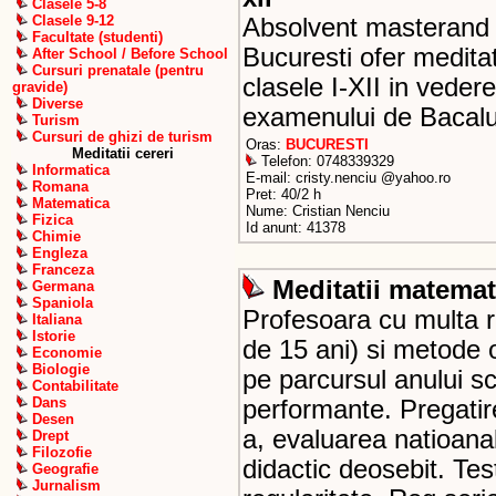
Clasele 5-8
Clasele 9-12
Absolvent masterand al
Facultate (studenti)
Bucuresti ofer medita
After School / Before School
Cursuri prenatale (pentru
clasele I-XII in vedere
gravide)
Diverse
examenului de Bacalu
Turism
Cursuri de ghizi de turism
Oras:
BUCURESTI
Meditatii cereri
Telefon: 0748339329
Informatica
E-mail: cristy.nenciu @yahoo.ro
Romana
Pret: 40/2 h
Matematica
Nume: Cristian Nenciu
Fizica
Id anunt: 41378
Chimie
Engleza
Franceza
Meditatii matemat
Germana
Spaniola
Profesoara cu multa r
Italiana
Istorie
de 15 ani) si metode o
Economie
Biologie
pe parcursul anului sc
Contabilitate
Dans
performante. Pregatir
Desen
a, evaluarea natioanal
Drept
Filozofie
didactic deosebit. Test
Geografie
Jurnalism