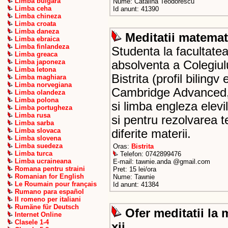
Limba bulgara
Nume: Catalina Teodorescu
Limba ceha
Id anunt: 41390
Limba chineza
Limba croata
Limba daneza
Meditatii matemat
Limba ebraica
Limba finlandeza
Studenta la facultate
Limba greaca
Limba japoneza
absolventa a Colegiul
Limba letona
Bistrita (profil bilingv
Limba maghiara
Limba norvegiana
Cambridge Advanced, 
Limba olandeza
Limba polona
si limba engleza elevil
Limba portugheza
Limba rusa
si pentru rezolvarea 
Limba sarba
Limba slovaca
diferite materii.
Limba slovena
Limba suedeza
Oras:
Bistrita
Limba turca
Telefon: 0742899476
Limba ucraineana
E-mail: tawnie.anda @gmail.com
Romana pentru straini
Pret: 15 lei/ora
Romanian for English
Nume: Tawnie
Le Roumain pour français
Id anunt: 41384
Rumano para español
Il romeno per italiani
Rumäne für Deutsch
Ofer meditatii la 
Internet Online
Clasele 1-4
xii