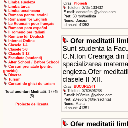
Limba suedeza
Oras:
Ploiesti
Limba turca
Telefon: 0735 133432
Limba ucraineana
E-mail: danarafira @yahoo.com
Romana pentru straini
Pret: 50 ron/sedinta
Romanian for English
Nume: Danara
Le Roumain pour français
Id anunt: 41353
Rumano para español
Il romeno per italiani
Rumäne für Deutsch
Ofer meditatii li
Internet Online
Clasele 1-4
Sunt studenta la Facu
Clasele 5-8
Clasele 9-12
C.N.Ion Creanga din Bu
Facultate (studenti)
After School / Before School
specializarea matemat
Cursuri prenatale (pentru
engleza.Ofer meditat
gravide)
Diverse
clasele II-XII.
Turism
Cursuri de ghizi de turism
Oras:
BUCURESTI
Telefon: 0760596238
Total anunturi Meditatii
: 17748
E-mail: b08mira @yahoo.com
(5)
Pret: 20lei/ora (40lei/sedinta)
Nume: Maria
Proiecte de licenta
Id anunt: 41351
Ofer meditatii li