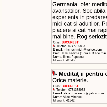
Germania, ofer meditat
avansatilor. Sociabil
experienta in predarea
mici cat si adultilor.
placere si cat mai rapi
mai bine. Rog seriozi
Oras:
BUCURESTI
Telefon: 0747755863
E-mail: mhc_schmidt @yahoo.com
Pret: 60 lei sedinta (1 ora si 30 de min
Nume: Ilinca Popescu
Id anunt: 41345
Meditaţ ii pentru 
Orice materie.
Oras:
BUCURESTI
Telefon: 0731338963
E-mail: alice_mircescu @yahoo.com
Nume: Alice Mircescu
Id anunt: 41342