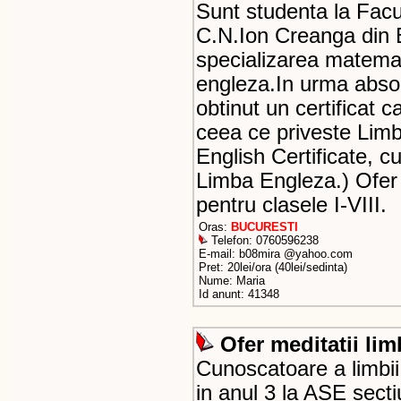
Sunt studenta la Facu
C.N.Ion Creanga din Bu
specializarea matemat
engleza.In urma absolv
obtinut un certificat 
ceea ce priveste Limb
English Certificate, c
Limba Engleza.) Ofer 
pentru clasele I-VIII.
Oras:
BUCURESTI
Telefon: 0760596238
E-mail: b08mira @yahoo.com
Pret: 20lei/ora (40lei/sedinta)
Nume: Maria
Id anunt: 41348
Ofer meditatii li
Cunoscatoare a limbi
in anul 3 la ASE secti