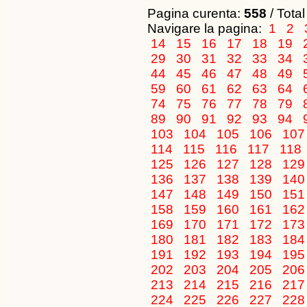
Pagina curenta:
558
/ Total
Navigare la pagina:
1
2
14
15
16
17
18
19
29
30
31
32
33
34
44
45
46
47
48
49
59
60
61
62
63
64
74
75
76
77
78
79
89
90
91
92
93
94
103
104
105
106
10
114
115
116
117
118
125
126
127
128
12
136
137
138
139
14
147
148
149
150
15
158
159
160
161
16
169
170
171
172
17
180
181
182
183
18
191
192
193
194
19
202
203
204
205
20
213
214
215
216
21
224
225
226
227
22