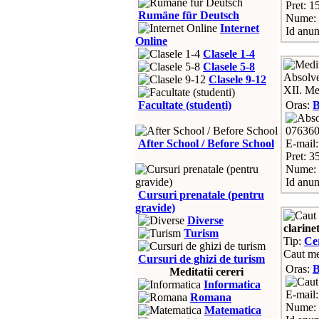
Pret: 15
Rumäne für Deutsch
Nume: 
Internet
Id anun
Online
Clasele 1-4
Clasele 5-8
Absolven
Clasele 9-12
XII. Me
Facultate (studenti)
Oras:
07636
After School / Before School
E-mail
Pret: 3
Nume: 
Id anun
Cursuri prenatale (pentru
gravide)
Diverse
clarine
Turism
Tip:
Ce
Caut med
Cursuri de ghizi de turism
Oras:
Meditatii cereri
Informatica
E-mail
Romana
Nume:
Matematica