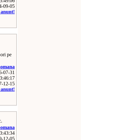
03:49:06
14-09-05
e anunt!
ori pe
omana
26-07-31
3:46:17
07-12-15
e anunt!
c.
omana
03:43:34
09-12-05