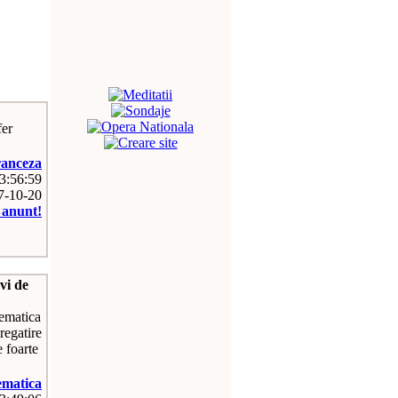
fer
anceza
03:56:59
07-10-20
e anunt!
vi de
tematica
regatire
 foarte
matica