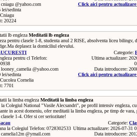
: cniagu @yahoo.com
Click aici pentru actualizar
 lei/sedinta
Cniagu
t: 20224
Meditatii lb engleza
eza pentru clasele 1-8, studenta anul 2 RISE, absolventa liceu bilingv, 
ge.Ma deplasez la domiciliul elevului.
BUCURESTI
Categorie:
Telefon:
Ultima actualizare: 20
00938
0
: looney_camelia @yahoo.com
Data introducere: 20
 lei/sedinta
Click aici pentru actualizar
Cucolea Cornelia
t: 7701
Meditatii la limba engleza
la Colegiul National "Vasile Alecsandri", pe profil intensiv engleza, cu
nte in acest domeniu, ofer meditatii la limba engleza, pe timp de vara,
 clasele 1-4. Ofer si cer seriozitate!
acau
Categorie:
Cla
Telefon: 0728302533
Ultima actualizare: 2026-07-31 
: camelia12m @ymail.com
Data introducere: 20