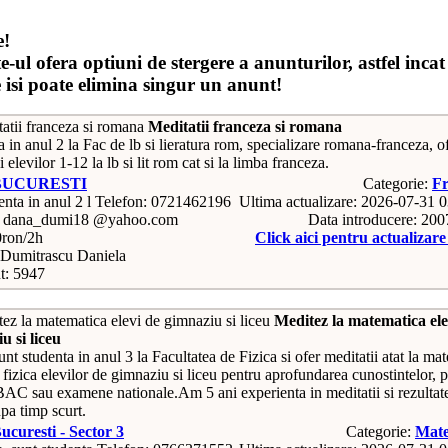
e!
e-ul ofera optiuni de stergere a anunturilor, astfel incat
e isi poate elimina singur un anunt!
Meditatii franceza si romana
 in anul 2 la Fac de lb si lieratura rom, specializare romana-franceza, o
i elevilor 1-12 la lb si lit rom cat si la limba franceza.
BUCURESTI
Categorie:
Fr
Telefon: 0721462196
Ultima actualizare: 2026-07-31 
: dana_dumi18 @yahoo.com
Data introducere: 20
0ron/2h
Click aici pentru actualizar
Dumitrascu Daniela
t: 5947
Meditez la matematica ele
u si liceu
nt studenta in anul 3 la Facultatea de Fizica si ofer meditatii atat la ma
a fizica elevilor de gimnaziu si liceu pentru aprofundarea cunostintelor, p
BAC sau examene nationale.Am 5 ani experienta in meditatii si rezultate
pa timp scurt.
ucuresti - Sector 3
Categorie:
Mate