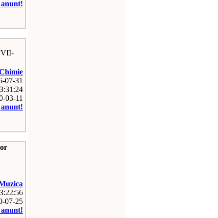
e anunt!
 VII-
Chimie
26-07-31
3:31:24
10-03-11
e anunt!
tor
Muzica
03:22:56
10-07-25
e anunt!