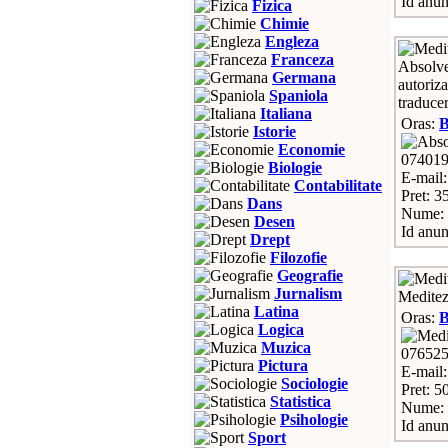
Id anun
Fizica
Chimie
Engleza
Franceza
Absolve
Germana
autoriz
Spaniola
traducer
Italiana
Oras:
Istorie
Economie
07401
Biologie
E-mail
Contabilitate
Pret: 3
Dans
Nume:
Desen
Id anun
Drept
Filozofie
Geografie
Jurnalism
Meditez 
Latina
Oras:
Logica
Muzica
07652
Pictura
E-mail
Sociologie
Pret: 5
Statistica
Nume: 
Psihologie
Id anun
Sport