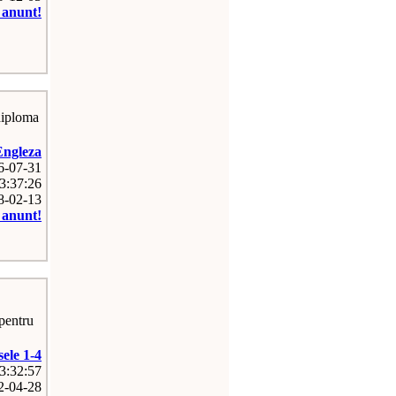
e anunt!
diploma
Engleza
26-07-31
3:37:26
08-02-13
e anunt!
 pentru
sele 1-4
03:32:57
12-04-28