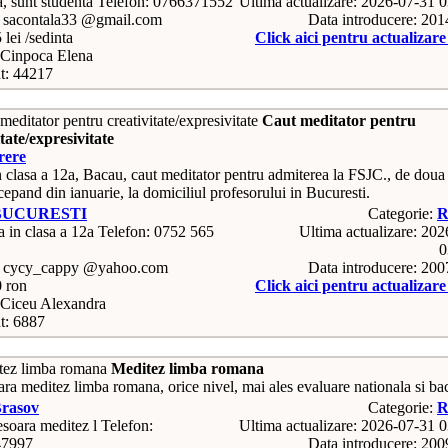
Telefon: 0766371552
Ultima actualizare: 2026-07-31 
: sacontala33 @gmail.com
Data introducere: 20
 lei /sedinta
Click aici pentru actualizar
Cinpoca Elena
t: 44217
Caut meditator pentru
itate/expresivitate
rere
n clasa a 12a, Bacau, caut meditator pentru admiterea la FSJC., de doua 
cepand din ianuarie, la domiciliul profesorului in Bucuresti.
BUCURESTI
Categorie:
R
Telefon: 0752 565
Ultima actualizare: 20
0
: cycy_cappy @yahoo.com
Data introducere: 20
0 ron
Click aici pentru actualizar
Ciceu Alexandra
t: 6887
Meditez limba romana
ra meditez limba romana, orice nivel, mai ales evaluare nationala si ba
rasov
Categorie:
R
Telefon:
Ultima actualizare: 2026-07-31 
47997
Data introducere: 20