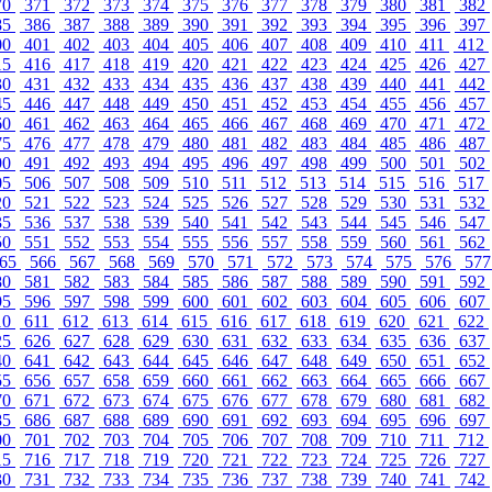
70
371
372
373
374
375
376
377
378
379
380
381
382
85
386
387
388
389
390
391
392
393
394
395
396
397
00
401
402
403
404
405
406
407
408
409
410
411
412
15
416
417
418
419
420
421
422
423
424
425
426
427
30
431
432
433
434
435
436
437
438
439
440
441
442
45
446
447
448
449
450
451
452
453
454
455
456
457
60
461
462
463
464
465
466
467
468
469
470
471
472
75
476
477
478
479
480
481
482
483
484
485
486
487
90
491
492
493
494
495
496
497
498
499
500
501
502
05
506
507
508
509
510
511
512
513
514
515
516
517
20
521
522
523
524
525
526
527
528
529
530
531
532
35
536
537
538
539
540
541
542
543
544
545
546
547
50
551
552
553
554
555
556
557
558
559
560
561
562
65
566
567
568
569
570
571
572
573
574
575
576
57
80
581
582
583
584
585
586
587
588
589
590
591
592
95
596
597
598
599
600
601
602
603
604
605
606
607
10
611
612
613
614
615
616
617
618
619
620
621
622
25
626
627
628
629
630
631
632
633
634
635
636
637
40
641
642
643
644
645
646
647
648
649
650
651
652
55
656
657
658
659
660
661
662
663
664
665
666
667
70
671
672
673
674
675
676
677
678
679
680
681
682
85
686
687
688
689
690
691
692
693
694
695
696
697
00
701
702
703
704
705
706
707
708
709
710
711
712
15
716
717
718
719
720
721
722
723
724
725
726
727
30
731
732
733
734
735
736
737
738
739
740
741
742