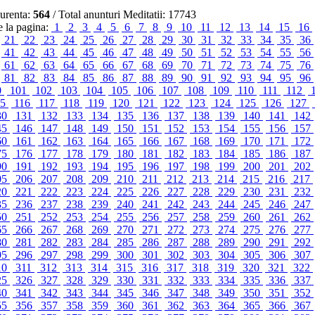
urenta:
564
/ Total anunturi Meditatii: 17743
 la pagina:
1
2
3
4
5
6
7
8
9
10
11
12
13
14
15
16
21
22
23
24
25
26
27
28
29
30
31
32
33
34
35
36
41
42
43
44
45
46
47
48
49
50
51
52
53
54
55
56
61
62
63
64
65
66
67
68
69
70
71
72
73
74
75
76
81
82
83
84
85
86
87
88
89
90
91
92
93
94
95
96
0
101
102
103
104
105
106
107
108
109
110
111
112
15
116
117
118
119
120
121
122
123
124
125
126
127
30
131
132
133
134
135
136
137
138
139
140
141
142
45
146
147
148
149
150
151
152
153
154
155
156
157
60
161
162
163
164
165
166
167
168
169
170
171
172
75
176
177
178
179
180
181
182
183
184
185
186
187
90
191
192
193
194
195
196
197
198
199
200
201
202
05
206
207
208
209
210
211
212
213
214
215
216
217
20
221
222
223
224
225
226
227
228
229
230
231
232
35
236
237
238
239
240
241
242
243
244
245
246
247
50
251
252
253
254
255
256
257
258
259
260
261
262
65
266
267
268
269
270
271
272
273
274
275
276
277
80
281
282
283
284
285
286
287
288
289
290
291
292
95
296
297
298
299
300
301
302
303
304
305
306
307
10
311
312
313
314
315
316
317
318
319
320
321
322
25
326
327
328
329
330
331
332
333
334
335
336
337
40
341
342
343
344
345
346
347
348
349
350
351
352
55
356
357
358
359
360
361
362
363
364
365
366
367