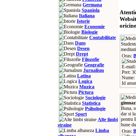
Germana
Spaniola
Atenti
Italiana
Websit
Istorie
oricin
Economie
Biologie
Contabilitate
Dans
Studenta
Desen
meditati
Drept
Oras:
Filozofie
Geografie
E-mail
Jurnalism
Pret: 3
Latina
Nume: 
Logica
Id anun
Muzica
Pictura
Sociologie
gimnazi
Statistica
Buna, su
Psihologie
dar si l
Sport
pentru 
Alte limbi
bune du
straine
Limba
Oras:
B
albaneza