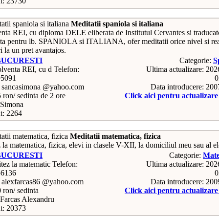
t: 23730
Meditatii spaniola si italiana
nta REI, cu diploma DELE eliberata de Institutul Cervantes si traducat
ata pentru lb. SPANIOLA si ITALIANA, ofer meditatii orice nivel si rea
i la un pret avantajos.
BUCURESTI
Categorie:
S
Telefon:
Ultima actualizare: 20
95091
0
: sancasimona @yahoo.com
Data introducere: 20
5 ron/ sedinta de 2 ore
Click aici pentru actualizar
 Simona
t: 2264
Meditatii matematica, fizica
la matematica, fizica, elevi in clasele V-XII, la domiciliul meu sau al el
BUCURESTI
Categorie:
Mate
Telefon:
Ultima actualizare: 20
56136
0
: alexfarcas86 @yahoo.com
Data introducere: 20
0 ron/ sedinta
Click aici pentru actualizar
Farcas Alexandru
t: 20373