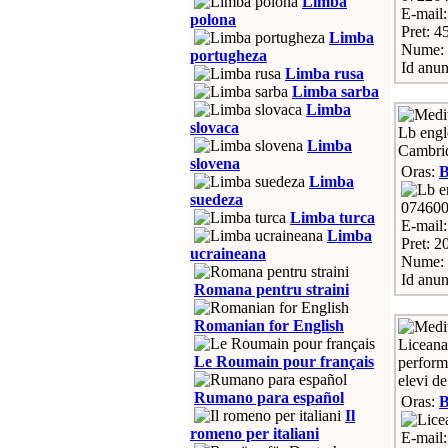
Limba
E-mail
polona
Pret: 45
Limba
Nume: 
portugheza
Id anun
Limba rusa
Limba sarba
Limba
slovaca
Lb engl
Limba
Cambrid
slovena
Oras:
Limba
suedeza
07460
Limba turca
E-mail
Limba
Pret: 20
ucraineana
Nume: 
Id anun
Romana pentru straini
Romanian for English
Liceana 
Le Roumain pour français
performa
elevi de
Rumano para español
Oras:
B
Il
romeno per italiani
E-mail