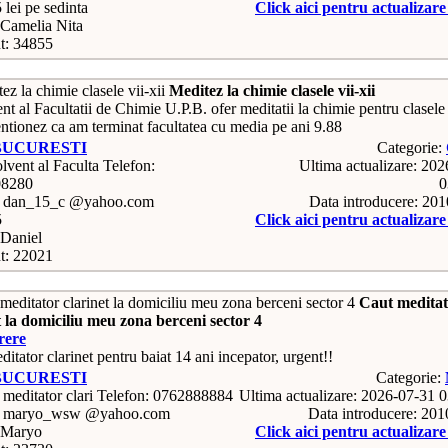
 lei pe sedinta
Click aici pentru actualizar
Camelia Nita
t: 34855
Meditez la chimie clasele vii-xii
t al Facultatii de Chimie U.P.B. ofer meditatii la chimie pentru clasele
ntionez ca am terminat facultatea cu media pe ani 9.88
BUCURESTI
Categorie:
Telefon:
Ultima actualizare: 20
08280
0
: dan_15_c @yahoo.com
Data introducere: 20
5
Click aici pentru actualizar
Daniel
t: 22021
Caut medita
t la domiciliu meu zona berceni sector 4
rere
itator clarinet pentru baiat 14 ani incepator, urgent!!
BUCURESTI
Categorie:
Telefon: 0762888884
Ultima actualizare: 2026-07-31 
: maryo_wsw @yahoo.com
Data introducere: 20
 Maryo
Click aici pentru actualizar