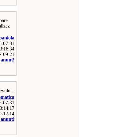
oare
lizez
paniola
26-07-31
3:16:34
07-09-21
e anunt!
evului.
matica
26-07-31
3:14:17
09-12-14
e anunt!