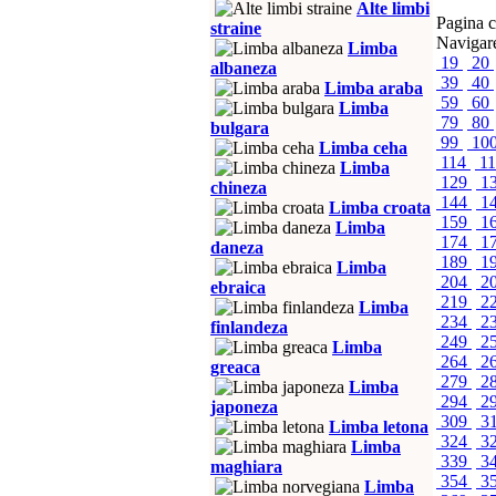
Alte limbi
Pagina c
straine
Navigare
Limba
19
20
albaneza
39
40
Limba araba
59
60
Limba
79
80
bulgara
99
10
Limba ceha
114
1
Limba
129
1
chineza
144
1
Limba croata
159
1
Limba
174
1
daneza
189
1
Limba
204
2
ebraica
219
2
Limba
234
2
finlandeza
249
2
Limba
264
2
greaca
279
2
Limba
294
2
japoneza
309
3
Limba letona
324
3
Limba
339
3
maghiara
354
3
Limba