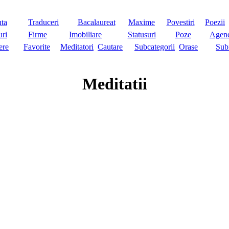
nta
Traduceri
Bacalaureat
Maxime
Povestiri
Poezii
ri
Firme
Imobiliare
Statusuri
Poze
Agen
ere
Favorite
Meditatori
Cautare
Subcategorii
Orase
Sub
Meditatii