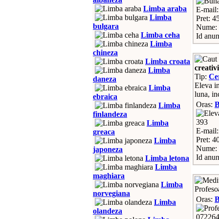
Limba araba
E-mail
Limba
Pret: 45
bulgara
Nume: 
Limba ceha
Id anun
Limba
chineza
Limba croata
creativ
Limba
Tip:
Ce
daneza
Eleva i
Limba
luna, in
ebraica
Oras:
Limba
finlandeza
393
Limba
E-mail
greaca
Pret: 4
Limba
Nume: 
japoneza
Id anun
Limba letona
Limba
maghiara
Limba
Profesoa
norvegiana
Oras:
B
Limba
olandeza
07226