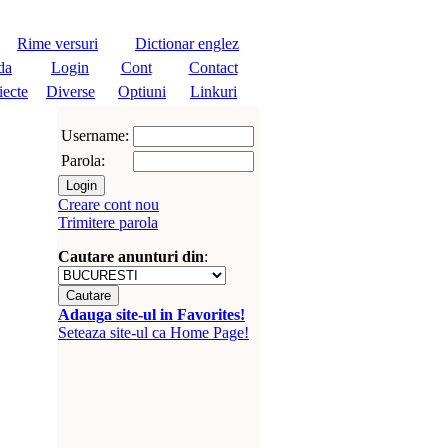
Rime versuri
Dictionar englez
da
Login
Cont
Contact
iecte
Diverse
Optiuni
Linkuri
Username:
Parola:
Creare cont nou
Trimitere parola
Cautare anunturi din
:
Adauga site-ul in Favorites!
Seteaza site-ul ca Home Page!