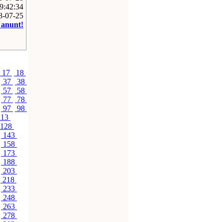
9:42:34
08-07-25
e anunt!
17
18
37
38
57
58
77
78
97
98
113
128
143
158
173
188
203
218
233
248
263
278