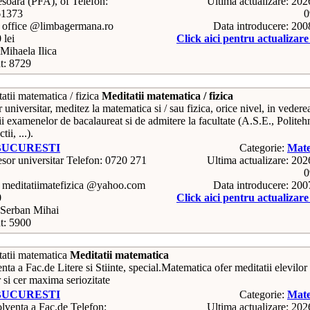
Telefon:
Ultima actualizare: 20
61373
0
: office @limbagermana.ro
Data introducere: 20
 lei
Click aici pentru actualizar
Mihaela Ilica
t: 8729
Meditatii matematica / fizica
 universitar, meditez la matematica si / sau fizica, orice nivel, in vedere
ii examenelor de bacalaureat si de admitere la facultate (A.S.E., Politeh
ii, ...).
BUCURESTI
Categorie:
Mate
Telefon: 0720 271
Ultima actualizare: 20
0
: meditatiimatefizica @yahoo.com
Data introducere: 20
0
Click aici pentru actualizar
Serban Mihai
t: 5900
Meditatii matematica
ta a Fac.de Litere si Stiinte, special.Matematica ofer meditatii elevilor
 si cer maxima seriozitate
BUCURESTI
Categorie:
Mate
Telefon:
Ultima actualizare: 20