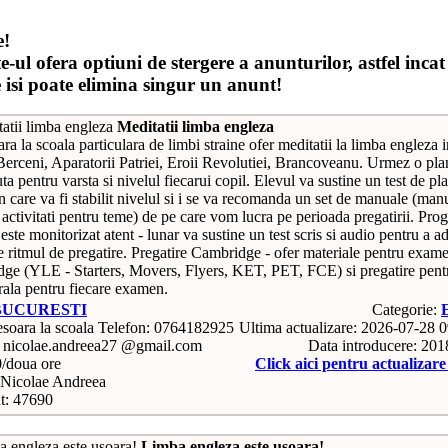
e!
e-ul ofera optiuni de stergere a anunturilor, astfel incat
e isi poate elimina singur un anunt!
Meditatii limba engleza
ra la scoala particulara de limbi straine ofer meditatii la limba engleza i
Berceni, Aparatorii Patriei, Eroii Revolutiei, Brancoveanu. Urmez o plan
a pentru varsta si nivelul fiecarui copil. Elevul va sustine un test de p
in care va fi stabilit nivelul si i se va recomanda un set de manuale (manu
 activitati pentru teme) de pe care vom lucra pe perioada pregatirii. Prog
 este monitorizat atent - lunar va sustine un test scris si audio pentru a a
e ritmul de pregatire. Pregatire Cambridge - ofer materiale pentru exam
ge (YLE - Starters, Movers, Flyers, KET, PET, FCE) si pregatire pent
rala pentru fiecare examen.
BUCURESTI
Categorie:
Telefon: 0764182925
Ultima actualizare: 2026-07-28 
: nicolae.andreea27 @gmail.com
Data introducere: 20
0/doua ore
Click aici pentru actualizar
Nicolae Andreea
t: 47690
Limba engleza este usoara!