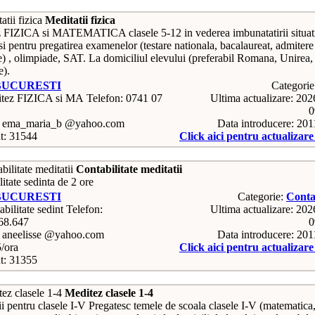
Meditatii fizica
 FIZICA si MATEMATICA clasele 5-12 in vederea imbunatatirii situat
si pentru pregatirea examenelor (testare nationala, bacalaureat, admitere
te) , olimpiade, SAT. La domiciliul elevului (preferabil Romana, Unirea,
e).
BUCURESTI
Categori
Telefon: 0741 07
Ultima actualizare: 20
0
: ema_maria_b @yahoo.com
Data introducere: 20
t: 31544
Click aici pentru actualizar
Contabilitate meditatii
itate sedinta de 2 ore
BUCURESTI
Categorie:
Contab
Telefon:
Ultima actualizare: 20
68.647
0
: aneelisse @yahoo.com
Data introducere: 20
5/ora
Click aici pentru actualizar
t: 31355
Meditez clasele 1-4
ii pentru clasele I-V Pregatesc temele de scoala clasele I-V (matematica