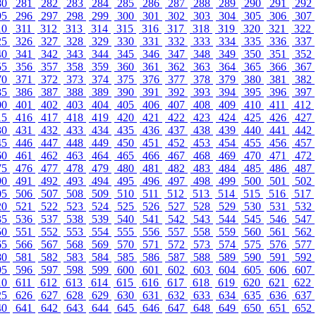
80
281
282
283
284
285
286
287
288
289
290
291
292
95
296
297
298
299
300
301
302
303
304
305
306
307
10
311
312
313
314
315
316
317
318
319
320
321
322
25
326
327
328
329
330
331
332
333
334
335
336
337
40
341
342
343
344
345
346
347
348
349
350
351
352
55
356
357
358
359
360
361
362
363
364
365
366
367
70
371
372
373
374
375
376
377
378
379
380
381
382
85
386
387
388
389
390
391
392
393
394
395
396
397
00
401
402
403
404
405
406
407
408
409
410
411
412
15
416
417
418
419
420
421
422
423
424
425
426
427
30
431
432
433
434
435
436
437
438
439
440
441
442
45
446
447
448
449
450
451
452
453
454
455
456
457
60
461
462
463
464
465
466
467
468
469
470
471
472
75
476
477
478
479
480
481
482
483
484
485
486
487
90
491
492
493
494
495
496
497
498
499
500
501
502
05
506
507
508
509
510
511
512
513
514
515
516
517
20
521
522
523
524
525
526
527
528
529
530
531
532
35
536
537
538
539
540
541
542
543
544
545
546
547
50
551
552
553
554
555
556
557
558
559
560
561
562
65
566
567
568
569
570
571
572
573
574
575
576
577
80
581
582
583
584
585
586
587
588
589
590
591
592
95
596
597
598
599
600
601
602
603
604
605
606
607
10
611
612
613
614
615
616
617
618
619
620
621
622
25
626
627
628
629
630
631
632
633
634
635
636
637
40
641
642
643
644
645
646
647
648
649
650
651
652