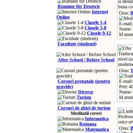
si liter
Rumäne für Deutsch
buna co
Internet
Oras:
Online
Clasele 1-4
E-mail:
Clasele 5-8
Nume: I
Clasele 9-12
Id anun
Facultate (studenti)
Traducat
nivel (s
After School / Before School
moderne
Oras:
T
Cursuri prenatale (pentru
E-mail:
gravide)
Pret: 4
Diverse
Nume: 
Turism
Id anun
Cursuri de ghizi de turism
Meditatii cereri
Profeso
Informatica
orice ni
Romana
Oras:
Matematica