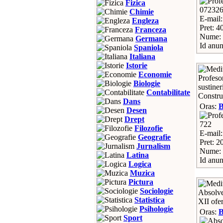
Fizica
07232
Chimie
E-mail
Engleza
Pret: 40
Franceza
Nume: 
Germana
Id anun
Spaniola
Italiana
Istorie
Economie
Profesor
Biologie
sustiner
Contabilitate
Construct
Dans
Oras:
Desen
Drept
722
Filozofie
E-mail
Geografie
Pret: 2
Jurnalism
Nume: 
Latina
Id anun
Logica
Muzica
Pictura
Sociologie
Absolven
Statistica
XII ofer
Psihologie
Oras:
Sport