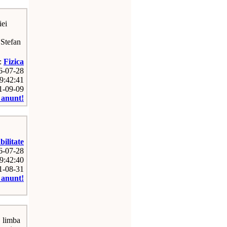
iei
 Stefan
e:
Fizica
26-07-28
9:42:41
11-09-09
e anunt!
ilitate
26-07-28
9:42:40
11-08-31
e anunt!
, limba