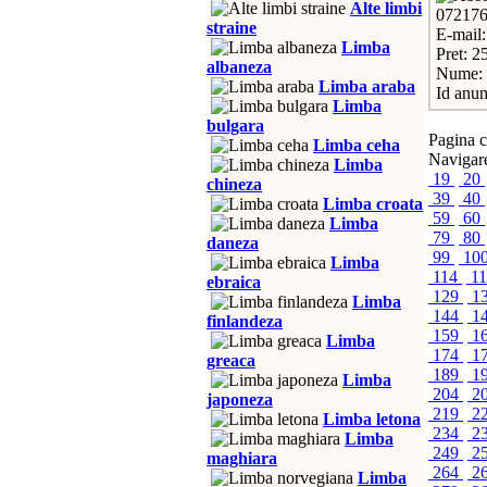
Alte limbi
07217
straine
E-mail
Limba
Pret: 2
albaneza
Nume: 
Limba araba
Id anun
Limba
bulgara
Pagina c
Limba ceha
Navigare
Limba
19
20
chineza
39
40
Limba croata
59
60
Limba
79
80
daneza
99
10
Limba
114
1
ebraica
129
1
Limba
144
1
finlandeza
159
1
Limba
174
1
greaca
189
1
Limba
204
2
japoneza
219
2
Limba letona
234
2
Limba
249
2
maghiara
264
2
Limba