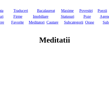
nta
Traduceri
Bacalaureat
Maxime
Povestiri
Poezii
ri
Firme
Imobiliare
Statusuri
Poze
Agen
ere
Favorite
Meditatori
Cautare
Subcategorii
Orase
Sub
Meditatii