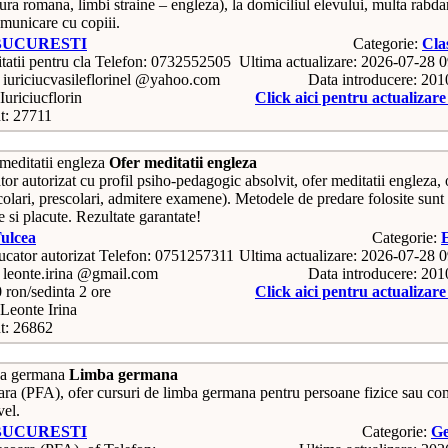
atura romana, limbi straine – engleza), la domiciliul elevului, multa rabda
municare cu copiii.
BUCURESTI
Categorie:
Cla
Telefon: 0732552505
Ultima actualizare: 2026-07-28 
 iuriciucvasileflorinel @yahoo.com
Data introducere: 20
uriciucflorin
Click aici pentru actualizar
t: 27711
Ofer meditatii engleza
or autorizat cu profil psiho-pedagogic absolvit, ofer meditatii engleza, 
colari, prescolari, admitere examene). Metodele de predare folosite sunt
 si placute. Rezultate garantate!
ulcea
Categorie:
Telefon: 0751257311
Ultima actualizare: 2026-07-28 
 leonte.irina @gmail.com
Data introducere: 20
0 ron/sedinta 2 ore
Click aici pentru actualizar
Leonte Irina
t: 26862
Limba germana
ara (PFA), ofer cursuri de limba germana pentru persoane fizice sau co
vel.
BUCURESTI
Categorie:
G