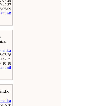
26-07-28
9:42:37
08-05-09
e anunt!
a
nica,
matica
26-07-28
9:42:35
07-10-18
e anunt!
 cls.IX-
matica
26-07-28