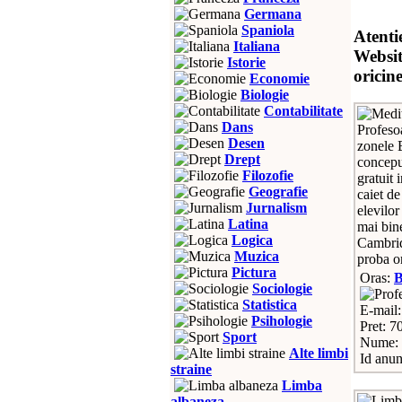
Germana
Spaniola
Atenti
Italiana
Websit
Istorie
oricin
Economie
Biologie
Contabilitate
Dans
Profesoa
Desen
zonele 
Drept
conceput
Filozofie
gratuit 
Geografie
caiet de
Jurnalism
elevilor
Latina
mai bin
Logica
Cambrid
Muzica
proba o
Pictura
Oras:
Sociologie
Statistica
E-mail
Psihologie
Pret: 7
Sport
Nume: 
Alte limbi
Id anun
straine
Limba
albaneza