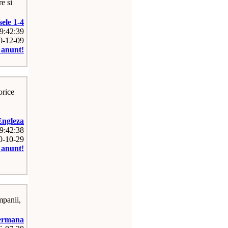
re si
sele 1-4
09:42:39
10-12-09
e anunt!
orice
Engleza
09:42:38
10-10-29
e anunt!
mpanii,
ermana