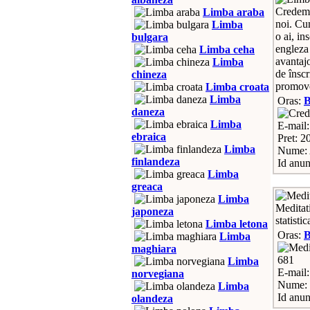
Credem c
Limba araba
noi. Cu
Limba
o ai, in
bulgara
engleza 
Limba ceha
avantajo
Limba
de însc
chineza
promove
Limba croata
Limba
Oras:
daneza
Limba
E-mail
ebraica
Pret: 2
Limba
Nume: 
finlandeza
Id anun
Limba
greaca
Limba
Meditati
japoneza
statist
Limba letona
Oras:
Limba
maghiara
681
Limba
E-mail
norvegiana
Nume: 
Limba
Id anun
olandeza