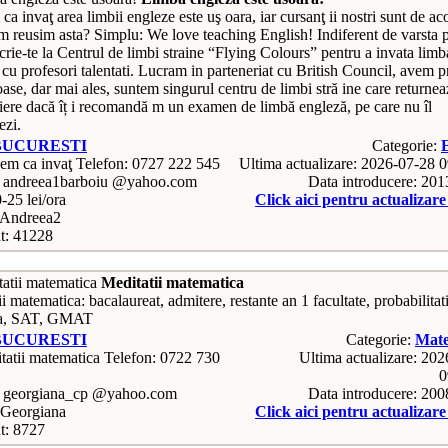
a invaţ area limbii engleze este uş oara, iar cursanţ ii nostri sunt de ac
m reusim asta? Simplu: We love teaching English! Indiferent de varsta 
scrie-te la Centrul de limbi straine “Flying Colours” pentru a invata limb
cu profesori talentati. Lucram in parteneriat cu British Council, avem p
ase, dar mai ales, suntem singurul centru de limbi stră ine care returnea
riere dacă îț i recomandă m un examen de limbă engleză, pe care nu îl
zi.
BUCURESTI
Categorie:
Telefon: 0727 222 545
Ultima actualizare: 2026-07-28 
: andreea1barboiu @yahoo.com
Data introducere: 20
0-25 lei/ora
Click aici pentru actualizar
Andreea2
t: 41228
Meditatii matematica
i matematica: bacalaureat, admitere, restante an 1 facultate, probabilitati
ica, SAT, GMAT
BUCURESTI
Categorie:
Mate
Telefon: 0722 730
Ultima actualizare: 20
0
: georgiana_cp @yahoo.com
Data introducere: 20
Georgiana
Click aici pentru actualizar
t: 8727