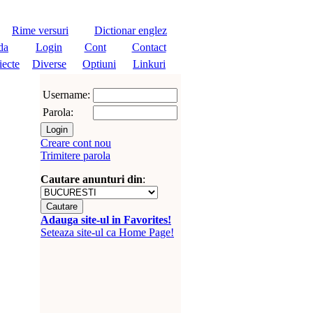
Rime versuri
Dictionar englez
da
Login
Cont
Contact
iecte
Diverse
Optiuni
Linkuri
Username:
Parola:
Creare cont nou
Trimitere parola
Cautare anunturi din
:
Adauga site-ul in Favorites!
Seteaza site-ul ca Home Page!