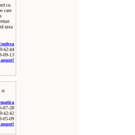
ord cu
pe care
a
returi
ză taxa
Engleza
09:42:44
13-09-13
e anunt!
 si
matica
26-07-28
9:42:42
08-05-09
e anunt!