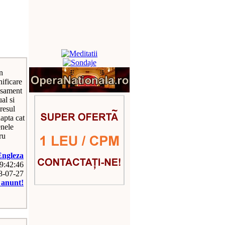
n
ificare
lasament
al si
resul
dapta cat
enele
ru
Engleza
09:42:46
18-07-27
e anunt!