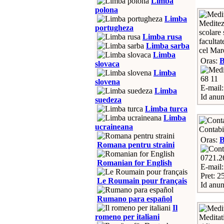
Limba
polona
Limba
Meditez
portugheza
scolare 
Limba rusa
faculta
Limba sarba
cel Mar
Limba
Oras:
slovaca
Limba
68 11
slovena
E-mail
Limba
Id anun
suedeza
Limba turca
Limba
ucraineana
Contabil
Oras:
Romana pentru straini
0721.2
Romanian for English
E-mail
Pret: 2
Le Roumain pour français
Id anun
Rumano para español
Il
romeno per italiani
Meditat