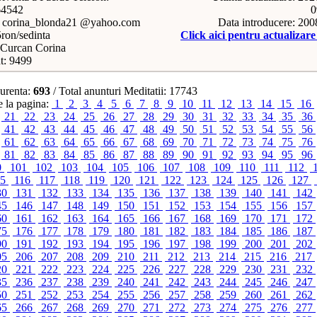
64542
0
: corina_blonda21 @yahoo.com
Data introducere: 20
5ron/sedinta
Click aici pentru actualizar
Curcan Corina
t: 9499
urenta:
693
/ Total anunturi Meditatii: 17743
 la pagina:
1
2
3
4
5
6
7
8
9
10
11
12
13
14
15
16
21
22
23
24
25
26
27
28
29
30
31
32
33
34
35
36
41
42
43
44
45
46
47
48
49
50
51
52
53
54
55
56
61
62
63
64
65
66
67
68
69
70
71
72
73
74
75
76
81
82
83
84
85
86
87
88
89
90
91
92
93
94
95
96
0
101
102
103
104
105
106
107
108
109
110
111
112
15
116
117
118
119
120
121
122
123
124
125
126
127
30
131
132
133
134
135
136
137
138
139
140
141
142
45
146
147
148
149
150
151
152
153
154
155
156
157
60
161
162
163
164
165
166
167
168
169
170
171
172
75
176
177
178
179
180
181
182
183
184
185
186
187
90
191
192
193
194
195
196
197
198
199
200
201
202
05
206
207
208
209
210
211
212
213
214
215
216
217
20
221
222
223
224
225
226
227
228
229
230
231
232
35
236
237
238
239
240
241
242
243
244
245
246
247
50
251
252
253
254
255
256
257
258
259
260
261
262
65
266
267
268
269
270
271
272
273
274
275
276
277