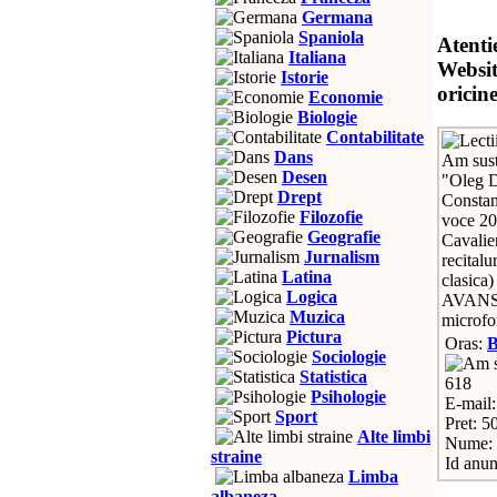
Germana
Spaniola
Atenti
Italiana
Websit
Istorie
oricin
Economie
Biologie
Contabilitate
Dans
Am sust
Desen
"Oleg D
Drept
Constan
Filozofie
voce 20
Geografie
Cavalie
Jurnalism
recital
Latina
clasic
Logica
AVANSAT
Muzica
microfo
Pictura
Oras:
Sociologie
Statistica
618
Psihologie
E-mail
Sport
Pret: 5
Alte limbi
Nume: 
straine
Id anun
Limba
albaneza