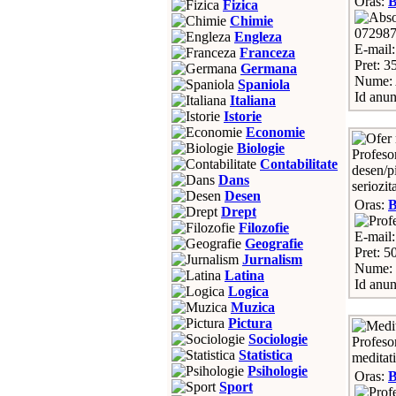
Oras:
Fizica
Chimie
07298
Engleza
E-mail
Franceza
Pret: 3
Germana
Nume: 
Spaniola
Id anun
Italiana
Istorie
Economie
Biologie
Profesor
Contabilitate
desen/pi
Dans
seriozit
Desen
Oras:
Drept
Filozofie
E-mail
Geografie
Pret: 5
Jurnalism
Nume: 
Latina
Id anun
Logica
Muzica
Pictura
Sociologie
Profesor
Statistica
meditati
Psihologie
Oras:
B
Sport