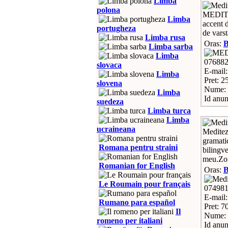
Limba
polona
MEDITA
Limba
accent d
portugheza
de varst
Limba rusa
Oras:
Limba sarba
Limba
07688
slovaca
E-mail
Limba
Pret: 2
slovena
Nume: 
Limba
Id anun
suedeza
Limba turca
Limba
ucraineana
Meditez 
gramatic
Romana pentru straini
bilingve
meu.Zon
Romanian for English
Oras:
Le Roumain pour français
07498
E-mail
Rumano para español
Pret: 7
Il
Nume: 
romeno per italiani
Id anun