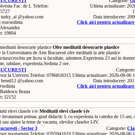
BUCURESTI
Categorie:
G
Telefon:
Ultima actualizare: 20
75727
1
: turky_al @yahoo.com
Data introducere: 20
5 ron/sedinta
Click aici pentru actualizar
Alexandra
t: 19894
Ofer meditatii desen/arte plastice
 la Universitatea de Arte Bucuresti ofer meditatii la arte plastice
ctura/crochiu ptr liceu si facultate, admitere.Experienta 23 ani in dome
ate, rabdare, experienta.Sedinta 2 ore.
BUCURESTI
Categorie
Telefon: 0786818315
Ultima actualizare: 2026-08-06 
: bemil12 @yahoo.com
Data introducere: 20
0/sedinta
Click aici pentru actualizar
Baldescu Ileana
t: 32152
Meditatii elevi clasele i-iv
 invatamant primar, grad didactic I, cu experienta la catedra de 15 ani, 
i sau ajutor la teme de vacanta, elevilor claselor I-IV.
ucuresti - Sector 3
Categorie:
Cla
Telefon: 0765941619
Ultima actualizare: 2026-08-06 