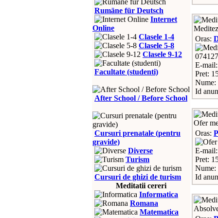
Rumäne für Deutsch
Internet
Online
Meditez 
Clasele 1-4
Oras:
D
Clasele 5-8
Clasele 9-12
07412
E-mail
Facultate (studenti)
Pret: 15
Nume: 
Id anun
After School / Before School
Ofer med
Cursuri prenatale (pentru
Oras:
P
gravide)
Diverse
E-mail
Turism
Pret: 1
Nume:
Cursuri de ghizi de turism
Id anun
Meditatii cereri
Informatica
Romana
Absolve
Matematica