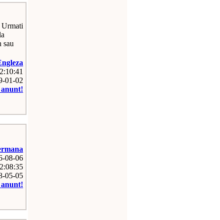
? Urmati
la
n sau
Engleza
12:10:41
09-01-02
e anunt!
ermana
26-08-06
2:08:35
08-05-05
e anunt!