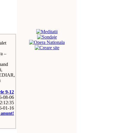
alet
ra –
inand
i,
MEDIAR,
u
le 9-12
26-08-06
2:12:35
16-01-16
e anunt!