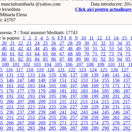
: manciuleamihaela @yahoo.com
Data introducere: 20
 lei/sedinta
Click aici pentru actualizar
Mihaela Elena
t: 43707
urenta:
7
/ Total anunturi Meditatii: 17743
 la pagina:
1
2
3
4
5
6
[ 7 ]
8
9
10
11
12
13
14
15
20
21
22
23
24
25
26
27
28
29
30
31
32
33
34
35
40
41
42
43
44
45
46
47
48
49
50
51
52
53
54
55
60
61
62
63
64
65
66
67
68
69
70
71
72
73
74
75
80
81
82
83
84
85
86
87
88
89
90
91
92
93
94
95
100
101
102
103
104
105
106
107
108
109
110
111
1
15
116
117
118
119
120
121
122
123
124
125
126
127
30
131
132
133
134
135
136
137
138
139
140
141
142
45
146
147
148
149
150
151
152
153
154
155
156
157
60
161
162
163
164
165
166
167
168
169
170
171
172
75
176
177
178
179
180
181
182
183
184
185
186
187
90
191
192
193
194
195
196
197
198
199
200
201
202
05
206
207
208
209
210
211
212
213
214
215
216
217
20
221
222
223
224
225
226
227
228
229
230
231
232
35
236
237
238
239
240
241
242
243
244
245
246
247
50
251
252
253
254
255
256
257
258
259
260
261
262
65
266
267
268
269
270
271
272
273
274
275
276
277
80
281
282
283
284
285
286
287
288
289
290
291
292