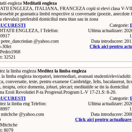
Meditatii engleza
TII ENGLEZA, ITALIANA, FRANCEZA copii si elevi clasa V-VIII
eosebit pe gramatica limbii respective si conversatie (poezie, anecdote 
a elevului) preferabil domiciliul meu titan sau in zona
BUCURESTI
Categorie:
Telefon:
Ultima actualizare: 20
20917
1
: petre_dancristian @yahoo.com
Data introducere: 20
5-30lei
Click aici pentru act
Pedro1968
t: 32521
Meditez la limba engleza
la limba engleza incepatori, intermediari, avansati studenti/elevi/adulti:
a, conversatie, teste, pentru examene Cambridge, Ielts, bacalaureat, lic
, treapta, orice domeniu, joburi, plecari; meditatiile se tin la domiciliul
a Eroii Revolutiei P-ta Progresul.Program L-V 17-21.S: 8-20.
BUCURESTI
Categorie:
Telefon:
Ultima actualizare: 20
18997
1
: mitchche @yahoo.com
Data introducere: 20
0
Click aici pentru actualizar
Mitchche
t: 8079