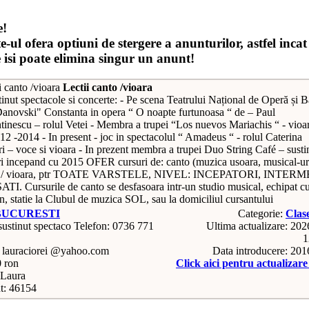
e!
e-ul ofera optiuni de stergere a anunturilor, astfel incat
e isi poate elimina singur un anunt!
Lectii canto /vioara
inut spectacole si concerte: - Pe scena Teatrului Național de Operă și B
anovski" Constanta in opera “ O noapte furtunoasa “ de – Paul
tinescu – rolul Vetei - Membra a trupei “Los nuevos Mariachis “ - vioa
12 -2014 - In present - joc in spectacolul “ Amadeus “ - rolul Caterina
ri – voce si vioara - In prezent membra a trupei Duo String Café – sust
uri incepand cu 2015 OFER cursuri de: canto (muzica usoara, musical-ur
a) / vioara, ptr TOATE VARSTELE, NIVEL: INCEPATORI, INTER
I. Cursurile de canto se desfasoara intr-un studio musical, echipat c
n, statie la Clubul de muzica SOL, sau la domiciliul cursantului
BUCURESTI
Categorie:
Clase
Telefon: 0736 771
Ultima actualizare: 20
1
: lauraciorei @yahoo.com
Data introducere: 20
0 ron
Click aici pentru actualizar
Laura
t: 46154