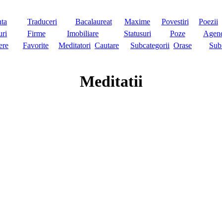
nta
Traduceri
Bacalaureat
Maxime
Povestiri
Poezii
ri
Firme
Imobiliare
Statusuri
Poze
Agen
ere
Favorite
Meditatori
Cautare
Subcategorii
Orase
Sub
Meditatii