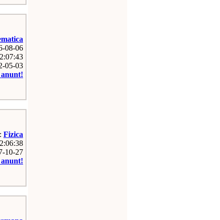
matica
26-08-06
2:07:43
12-05-03
e anunt!
e:
Fizica
12:06:38
07-10-27
e anunt!