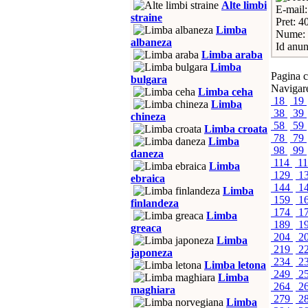
Alte limbi
E-mail
straine
Pret: 40
Limba
Nume: 
albaneza
Id anun
Limba araba
Limba
Pagina c
bulgara
Navigare
Limba ceha
18
19
Limba
38
39
chineza
58
59
Limba croata
78
79
Limba
98
99
daneza
114
1
Limba
129
1
ebraica
144
1
Limba
159
1
finlandeza
174
1
Limba
189
1
greaca
204
2
Limba
219
2
japoneza
234
2
Limba letona
249
2
Limba
264
2
maghiara
279
2
Limba