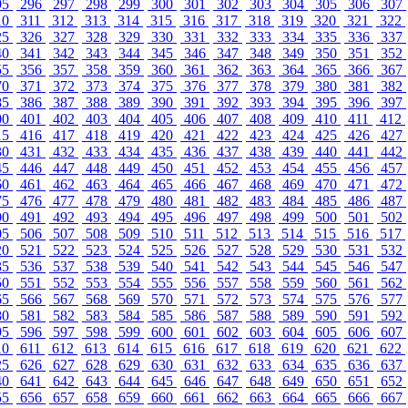
95
296
297
298
299
300
301
302
303
304
305
306
307
10
311
312
313
314
315
316
317
318
319
320
321
322
25
326
327
328
329
330
331
332
333
334
335
336
337
40
341
342
343
344
345
346
347
348
349
350
351
352
55
356
357
358
359
360
361
362
363
364
365
366
367
70
371
372
373
374
375
376
377
378
379
380
381
382
85
386
387
388
389
390
391
392
393
394
395
396
397
00
401
402
403
404
405
406
407
408
409
410
411
412
15
416
417
418
419
420
421
422
423
424
425
426
427
30
431
432
433
434
435
436
437
438
439
440
441
442
45
446
447
448
449
450
451
452
453
454
455
456
457
60
461
462
463
464
465
466
467
468
469
470
471
472
75
476
477
478
479
480
481
482
483
484
485
486
487
90
491
492
493
494
495
496
497
498
499
500
501
502
05
506
507
508
509
510
511
512
513
514
515
516
517
20
521
522
523
524
525
526
527
528
529
530
531
532
35
536
537
538
539
540
541
542
543
544
545
546
547
50
551
552
553
554
555
556
557
558
559
560
561
562
65
566
567
568
569
570
571
572
573
574
575
576
577
80
581
582
583
584
585
586
587
588
589
590
591
592
95
596
597
598
599
600
601
602
603
604
605
606
607
10
611
612
613
614
615
616
617
618
619
620
621
622
25
626
627
628
629
630
631
632
633
634
635
636
637
40
641
642
643
644
645
646
647
648
649
650
651
652
55
656
657
658
659
660
661
662
663
664
665
666
667