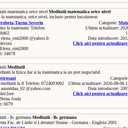
Meditatii matematica orice nivel
la matematica, orice nivel, inclusiv pentru bacalaureat
robeta-Turnu Severin
Categorie:
Mate
Telefon:
Ultima actualizare: 20
78462
1
: elena_emi2000 @yahoo.fr
Data introducere: 20
lei/ora
Click aici pentru actualizar
Elena_emi2000
t: 34878
Meditatii
itatii la fizica dar si la matematica la un pret negociabil
etrosani
Categori
Telefon: 0724003092
Ultima actualizare: 2026-08-06 
: aannddaa_92 @yahoo.com
Data introducere: 20
5lei/2ore
Click aici pentru actualizar
 Nenu Anda
t: 6079
Meditatii - lb. germana
nta Fac. de Limbi si Literaturi Straine - Germana - Engleza 2001