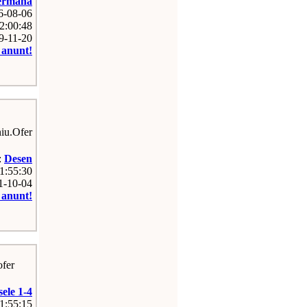
ermana
26-08-06
2:00:48
09-11-20
e anunt!
niu.Ofer
:
Desen
11:55:30
11-10-04
e anunt!
ofer
sele 1-4
11:55:15