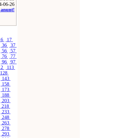
14-06-26
e anunt!
16
17
36
37
56
57
76
77
96
97
12
113
128
143
158
173
188
203
218
233
248
263
278
293