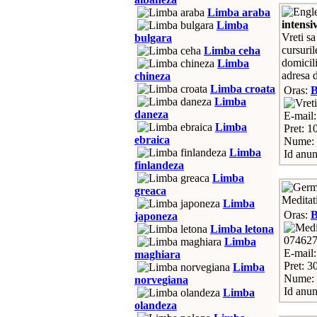
Limba araba
intensi
Limba
Vreti sa
bulgara
cursuril
Limba ceha
domicili
Limba
adresa d
chineza
Limba croata
Oras:
Limba
daneza
E-mail
Limba
Pret: 1
ebraica
Nume: 
Limba
Id anun
finlandeza
Limba
greaca
Meditat
Limba
Oras:
japoneza
Limba letona
07462
Limba
E-mail
maghiara
Pret: 3
Limba
Nume: 
norvegiana
Id anun
Limba
olandeza