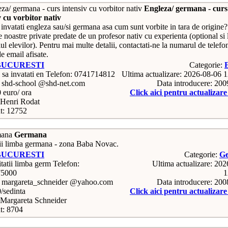
Engleza/ germana - curs
v cu vorbitor nativ
 invatati engleza sau/si germana asa cum sunt vorbite in tara de origine
e noastre private predate de un profesor nativ cu experienta (optional si 
ul elevilor). Pentru mai multe detalii, contactati-ne la numarul de telefo
e email afisate.
BUCURESTI
Categorie:
Telefon: 0741714812
Ultima actualizare: 2026-08-06 
: shd-school @shd-net.com
Data introducere: 20
0 euro/ ora
Click aici pentru actualizar
Henri Rodat
t: 12752
Germana
ii limba germana - zona Baba Novac.
BUCURESTI
Categorie:
G
Telefon:
Ultima actualizare: 20
75000
1
: margareta_schneider @yahoo.com
Data introducere: 20
0/sedinta
Click aici pentru actualizar
Margareta Schneider
t: 8704