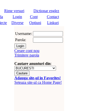
Rime versuri
Dictionar englez
da
Login
Cont
Contact
iecte
Diverse
Optiuni
Linkuri
Username:
Parola:
Creare cont nou
Trimitere parola
Cautare anunturi din
:
Adauga site-ul in Favorites!
Seteaza site-ul ca Home Page!