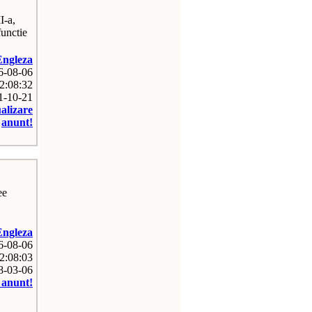
-a,
functie
Engleza
26-08-06
2:08:32
11-10-21
ualizare
anunt!
ee
Engleza
26-08-06
2:08:03
08-03-06
e anunt!