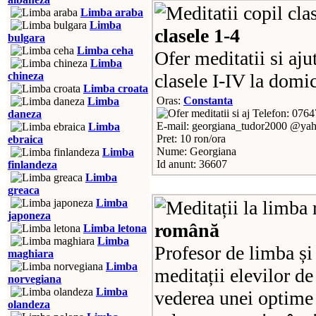
Limba araba
Limba
clasele 1-4
bulgara
Limba ceha
Ofer meditatii si aju
Limba
chineza
clasele I-IV la domi
Limba croata
Oras:
Constanta
Limba
Telefon: 076
daneza
E-mail: georgiana_tudor2000 @ya
Limba
Pret: 10 ron/ora
ebraica
Nume: Georgiana
Limba
Id anunt: 36607
finlandeza
Limba
greaca
Limba
japoneza
română
Limba letona
Limba
Profesor de limba și
maghiara
Limba
meditații elevilor d
norvegiana
Limba
vederea unei optime 
olandeza