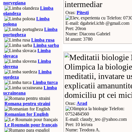
intermediar
norvegiana
Limba
Oras:
Pitesti
olandeza
Telefon: 073
Limba
E-mail: dgabriel.ichb @gmail.com
polona
Pret: 20ron
Limba
Nume: Diaconu Gabriel
portugheza
Id anunt: 3780
Limba rusa
Limba sarba
Limba
slovaca
Limba
Olimpica la biologie
slovena
Limba
meditatii, invatare u
suedeza
Limba turca
explicatii amanuntite
Limba
ucraineana
domiciliu pt cei mic
Oras:
Arad
Romana pentru straini
Telefon:
0752484560
Romanian for English
E-mail: claudy_teo @yahoo.com
Pret: 10 lei/ora
Le Roumain pour français
Nume: Teodora A.