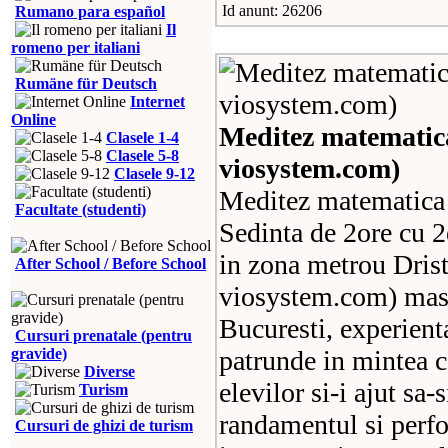
Id anunt: 26206
Rumano para español
Il
romeno per italiani
Rumäne für Deutsch
Internet
Online
Meditez matematic
Clasele 1-4
Clasele 5-8
viosystem.com)
Clasele 9-12
Meditez matematica c
Facultate (studenti)
Sedinta de 2ore cu 
in zona metrou Dris
After School / Before School
viosystem.com) mast
Bucuresti, experient
Cursuri prenatale (pentru
gravide)
patrunde in mintea co
Diverse
elevilor si-i ajut sa
Turism
randamentul si perfo
Cursuri de ghizi de turism