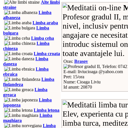
Alte limbi
M
straine
Limba
Profesor gradul II, 
albaneza
Limba araba
nivel, inclusiv pent
Limba
bulgara
angajare ce necesitat
Limba ceha
introduc sistemul on
Limba
chineza
toate avantajele lui.
Limba croata
Limba
Oras:
Brasov
daneza
Telefon: 074
Limba
E-mail: liviucioaga @yahoo.com
ebraica
Pret: 15/ora
Limba
Nume: Cioaga Liviu
finlandeza
Id anunt: 20870
Limba
greaca
Limba
japoneza
Limba letona
Elev, experienta cu p
Limba
maghiara
limba turca, meditez
Limba