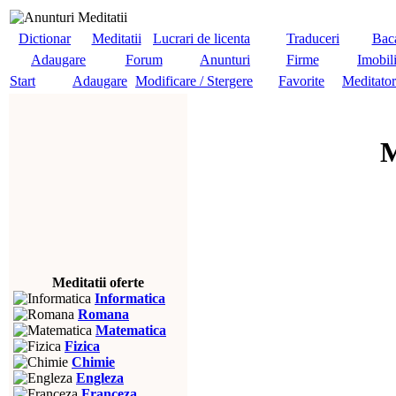
Dictionar
Meditatii
Lucrari de licenta
Traduceri
Baca
Adaugare
Forum
Anunturi
Firme
Imobil
Start
Adaugare
Modificare / Stergere
Favorite
Meditator
M
Meditatii oferte
Informatica
Romana
Matematica
Fizica
Chimie
Engleza
Franceza