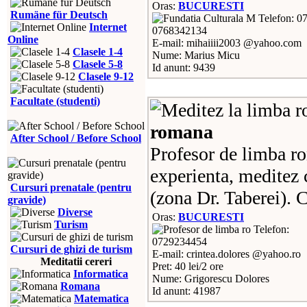
Oras:
BUCURESTI
Rumäne für Deutsch
Telefon: 0
Internet
0768342134
Online
E-mail: mihaiiii2003 @yahoo.com
Clasele 1-4
Nume: Marius Micu
Clasele 5-8
Id anunt: 9439
Clasele 9-12
Facultate (studenti)
romana
After School / Before School
Profesor de limba r
experienta, meditez 
Cursuri prenatale (pentru
(zona Dr. Taberei). C
gravide)
Diverse
Oras:
BUCURESTI
Turism
Telefon:
0729234454
Cursuri de ghizi de turism
E-mail: crintea.dolores @yahoo.ro
Meditatii cereri
Pret: 40 lei/2 ore
Informatica
Nume: Grigorescu Dolores
Romana
Id anunt: 41987
Matematica