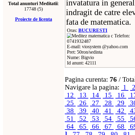
invatatura in general
Total anunturi Meditatii
:
17748 (5)
indragit de catre ele
Proiecte de licenta
fata de matematica.
Oras:
BUCURESTI
Telefon:
0741932487
E-mail: viosystem @yahoo.com
Pret: 50ron/sedinta
Nume: Bigvio
Id anunt: 42111
Pagina curenta:
76
/ Tota
Navigare la pagina:
1
12
13
14
15
16
1
25
26
27
28
29
3
38
39
40
41
42
4
51
52
53
54
55
5
64
65
66
67
68
6
]
77
78
79
80
81