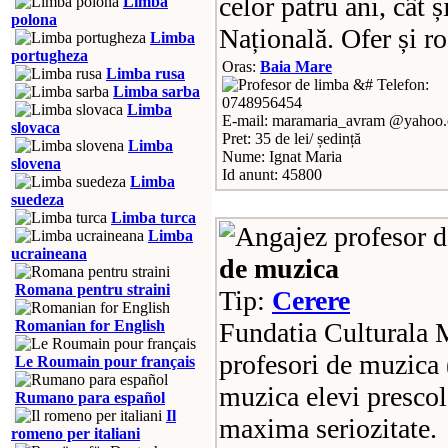
celor patru ani, cât 
Limba
polona
Națională. Ofer și ro
Limba
portugheza
Oras:
Baia Mare
Limba rusa
Telefon:
Limba sarba
0748956454
Limba
E-mail: maramaria_avram @yahoo
slovaca
Pret: 35 de lei/ ședință
Limba
Nume: Ignat Maria
slovena
Id anunt: 45800
Limba
suedeza
Limba turca
Limba
ucraineana
de muzica
Romana pentru straini
Tip:
Cerere
Romanian for English
Fundatia Culturala
profesori de muzica 
Le Roumain pour français
muzica elevi prescol
Rumano para español
Il
maxima seriozitate.
romeno per italiani