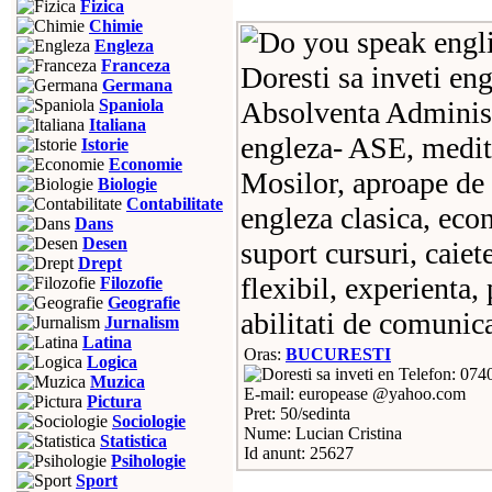
Fizica
Chimie
Engleza
Franceza
Doresti sa inveti eng
Germana
Spaniola
Absolventa Administ
Italiana
engleza- ASE, medit
Istorie
Economie
Mosilor, aproape de
Biologie
Contabilitate
engleza clasica, eco
Dans
Desen
suport cursuri, caie
Drept
flexibil, experienta,
Filozofie
Geografie
abilitati de comunic
Jurnalism
Latina
Oras:
BUCURESTI
Logica
Telefon: 074
Muzica
E-mail: europease @yahoo.com
Pictura
Pret: 50/sedinta
Sociologie
Nume: Lucian Cristina
Statistica
Id anunt: 25627
Psihologie
Sport