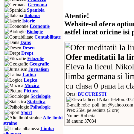
Germana
Spaniola
Atentie!
Italiana
Istorie
Website-ul ofera optiu
Economie
astfel incat oricine is
Biologie
Contabilitate
Dans
Desen
Drept
Ofer meditatii la 
Filozofie
Geografie
Eleva la liceul Niko
Jurnalism
limba germana si li
Latina
Logica
cu clasa 0 pana la cl
Muzica
Pictura
Oras:
BUCURESTI
Sociologie
Telefon: 07
Statistica
E-mail: robe_poli_tm @yahoo.com
Psihologie
Pret: 25lei pe sedinta (2 ore)
Sport
Nume: Roberta
Alte limbi
Id anunt: 37034
straine
Limba
albaneza