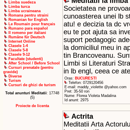
Meditatii la limba
Limba suedeza
Limba turca
Societatea ne provoac
Limba ucraineana
cunoasterea unei lb st
Romana pentru straini
Romanian for English
atu! e decizia ta dc vre
Le Roumain pour français
Rumano para español
eu te pot ajuta sa inv
Il romeno per italiani
Rumäne für Deutsch
suport pedagogic adec
Internet Online
Clasele 1-4
la domiciliul meu in a
Clasele 5-8
tin Brancoveanu. Sun
Clasele 9-12
Facultate (studenti)
Limbi si Literaturi St
After School / Before School
Cursuri prenatale (pentru
in lb engl, ceea ce at
gravide)
Diverse
Oras:
BUCURESTI
Turism
Telefon: 0729120456
Cursuri de ghizi de turism
E-mail: maddy_violette @yahoo.com
Pret: 35-50 ron
Total anunturi Meditatii
: 17748
Nume: Florea Violeta Madalina
(5)
Id anunt: 2975
Proiecte de licenta
Actrita
Meditatii Arta Actorului