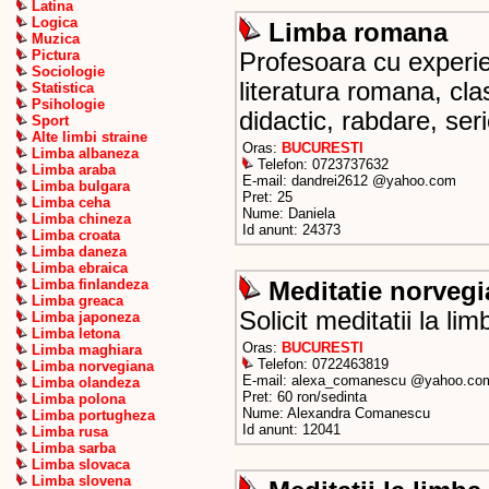
Latina
Logica
Limba romana
Muzica
Pictura
Profesoara cu experien
Sociologie
literatura romana, cla
Statistica
Psihologie
didactic, rabdare, seri
Sport
Alte limbi straine
Oras:
BUCURESTI
Limba albaneza
Telefon: 0723737632
Limba araba
E-mail: dandrei2612 @yahoo.com
Limba bulgara
Pret: 25
Limba ceha
Nume: Daniela
Limba chineza
Id anunt: 24373
Limba croata
Limba daneza
Limba ebraica
Limba finlandeza
Meditatie norveg
Limba greaca
Solicit meditatii la li
Limba japoneza
Limba letona
Oras:
BUCURESTI
Limba maghiara
Telefon: 0722463819
Limba norvegiana
E-mail: alexa_comanescu @yahoo.co
Limba olandeza
Pret: 60 ron/sedinta
Limba polona
Nume: Alexandra Comanescu
Limba portugheza
Id anunt: 12041
Limba rusa
Limba sarba
Limba slovaca
Limba slovena