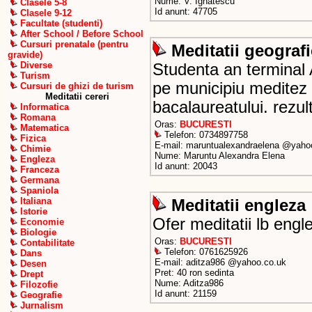
Nume: V. Ignatescu
Clasele 5-8
Id anunt: 47705
Clasele 9-12
Facultate (studenti)
After School / Before School
Cursuri prenatale (pentru
Meditatii geografi
gravide)
Diverse
Studenta an terminal 
Turism
pe municipiu meditez e
Cursuri de ghizi de turism
Meditatii cereri
bacalaureatului. rezul
Informatica
Romana
Oras:
BUCURESTI
Matematica
Telefon: 0734897758
Fizica
E-mail: maruntualexandraelena @yah
Chimie
Nume: Maruntu Alexandra Elena
Engleza
Id anunt: 20043
Franceza
Germana
Spaniola
Italiana
Meditatii engleza
Istorie
Ofer meditatii lb engle
Economie
Biologie
Oras:
BUCURESTI
Contabilitate
Telefon: 0761625926
Dans
E-mail: aditza986 @yahoo.co.uk
Desen
Pret: 40 ron sedinta
Drept
Nume: Aditza986
Filozofie
Id anunt: 21159
Geografie
Jurnalism