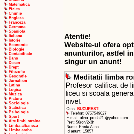
Matematica
Fizica
Chimie
Engleza
Franceza
Germana
Spaniola
Atentie!
Italiana
Istorie
Website-ul ofera opt
Economie
Biologie
anunturilor, astfel i
Contabilitate
Dans
singur un anunt!
Desen
Drept
Filozofie
Meditatii limba r
Geografie
Jurnalism
Profesor calificat de
Latina
Logica
liceu si scoala general
Muzica
Pictura
nivel.
Sociologie
Statistica
Oras:
BUCURESTI
Psihologie
Telefon: 0757549627
Sport
E-mail: alina_preda21 @yahoo.com
Alte limbi straine
Pret: 50ron/2-3h
Limba albaneza
Nume: Preda Alina
Limba araba
Id anunt: 15857