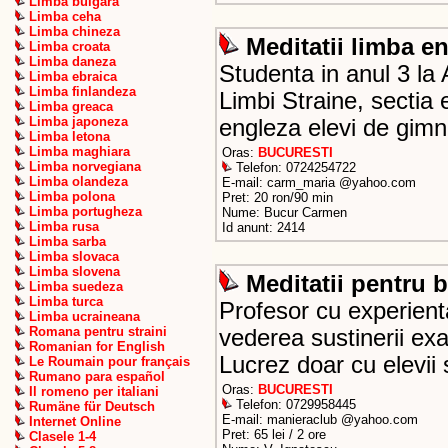
Limba bulgara
Limba ceha
Limba chineza
Meditatii limba e
Limba croata
Limba daneza
Studenta in anul 3 la
Limba ebraica
Limba finlandeza
Limbi Straine, sectia 
Limba greaca
Limba japoneza
engleza elevi de gimn
Limba letona
Limba maghiara
Oras:
BUCURESTI
Limba norvegiana
Telefon: 0724254722
Limba olandeza
E-mail: carm_maria @yahoo.com
Limba polona
Pret: 20 ron/90 min
Limba portugheza
Nume: Bucur Carmen
Limba rusa
Id anunt: 2414
Limba sarba
Limba slovaca
Limba slovena
Meditatii pentru 
Limba suedeza
Limba turca
Profesor cu experienta
Limba ucraineana
Romana pentru straini
vederea sustinerii ex
Romanian for English
Lucrez doar cu elevii
Le Roumain pour français
Rumano para español
Oras:
BUCURESTI
Il romeno per italiani
Telefon: 0729958445
Rumäne für Deutsch
E-mail: manieraclub @yahoo.com
Internet Online
Pret: 65 lei / 2 ore
Clasele 1-4