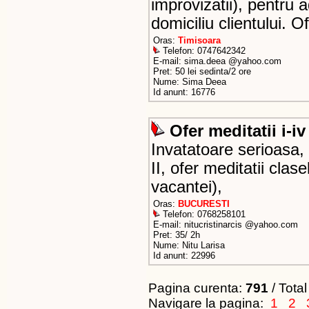
improvizatii), pentru a
domiciliu clientului. 
Oras:
Timisoara
Telefon: 0747642342
E-mail: sima.deea @yahoo.com
Pret: 50 lei sedinta/2 ore
Nume: Sima Deea
Id anunt: 16776
Ofer meditatii i-iv
Invatatoare serioasa, 
II, ofer meditatii clas
vacantei),
Oras:
BUCURESTI
Telefon: 0768258101
E-mail: nitucristinarcis @yahoo.com
Pret: 35/ 2h
Nume: Nitu Larisa
Id anunt: 22996
Pagina curenta:
791
/ Total
Navigare la pagina:
1
2