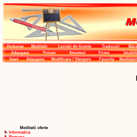
Dictionar
Meditatii
Lucrari de licenta
Traduceri
Baca
Adaugare
Forum
Anunturi
Firme
Imobili
Start
Adaugare
Modificare / Stergere
Favorite
Meditator
Meditatii oferte
Informatica
Romana