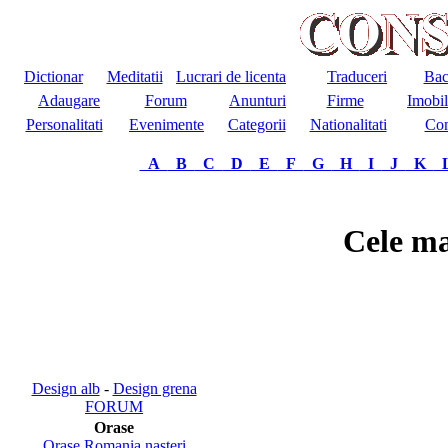
Dictionar
Meditatii
Lucrari de licenta
Traduceri
Bac
Adaugare
Forum
Anunturi
Firme
Imobil
Personalitati
Evenimente
Categorii
Nationalitati
Com
A
B
C
D
E
F
G
H
I
J
K
Cele ma
Design alb
-
Design grena
FORUM
Orase
Orase Romania nasteri