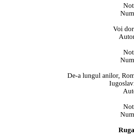
Not
Numa
Voi dor
Auto
Not
Numa
De-a lungul anilor, Rom
Iugoslav
Aut
Not
Numa
Ruga