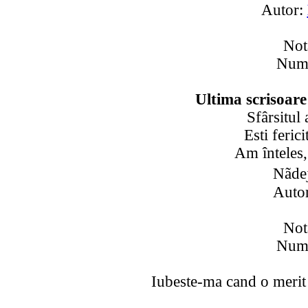
Autor:
Not
Numa
Ultima scrisoare 
Sfârsitul 
Esti feric
Am înteles,
Nãdej
Auto
Not
Numa
Iubeste-ma cand o merit 