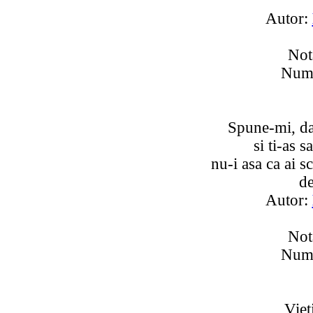
Autor:
Not
Numa
Spune-mi, dac
si ti-as s
nu-i asa ca ai s
de
Autor:
Not
Numa
Vieti