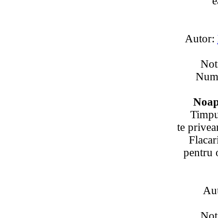
e
Autor:
Not
Numa
Noap
Timpu
te prive
Flacar
pentru 
Au
Not