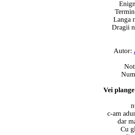
Enigm
Termina
Langa n
Dragii n
Autor:
Not
Numa
Vei plange
n
c-am aduna
dar ma
Cu g