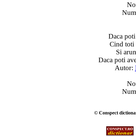
Not
Numa
Daca poti 
Cind toti 
Si arun
Daca poti ave
Autor:
Not
Numa
© Conspect dictionar