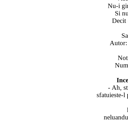
Nu-i gi
Si nu
Decit 
Sa
Autor
Not
Numa
Ince
- Ah, s
sfatuieste-l
neluandu