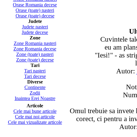
Orase Romania decese
Orase (toate) nasteri
Orase (toate) decese
Judete
Judete nasteri
Ul
Judete decese
Zone
Cuvintele tal
Zone Romania nasteri
eu am plans
Zone Romania decese
"Iesi!" - as st
Zone (toate) nasteri
Zone (toate) decese
Tari
Autor:
Tari nasteri
Tari decese
Diverse
Not
Continente
Zodii
Numa
Inaintea Erei Noastre
Articole
Omul trebuie sa invete 
Cele mai bune articole
Cele mai noi articole
corect, ci pentru a in
Cele mai vizualizate articole
Autor