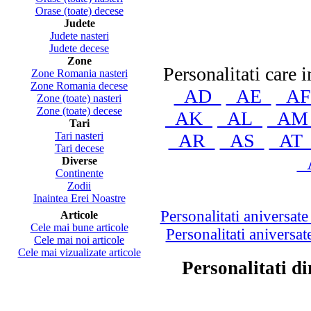
Orase (toate) decese
Judete
Judete nasteri
Judete decese
Zone
Personalitati care 
Zone Romania nasteri
Zone Romania decese
AD
AE
A
Zone (toate) nasteri
Zone (toate) decese
AK
AL
A
Tari
AR
AS
A
Tari nasteri
Tari decese
Diverse
Continente
Zodii
Inaintea Erei Noastre
Personalitati aniversat
Articole
Cele mai bune articole
Personalitati aniversa
Cele mai noi articole
Cele mai vizualizate articole
Personalitati d