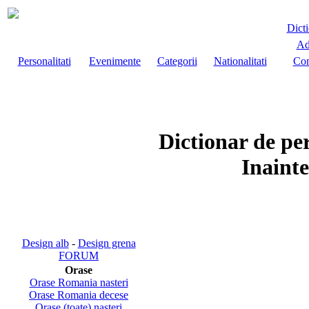
Dict
Ad
Personalitati
Evenimente
Categorii
Nationalitati
Com
Dictionar de pe
Inainte
Design alb
-
Design grena
FORUM
Orase
Orase Romania nasteri
Orase Romania decese
Orase (toate) nasteri